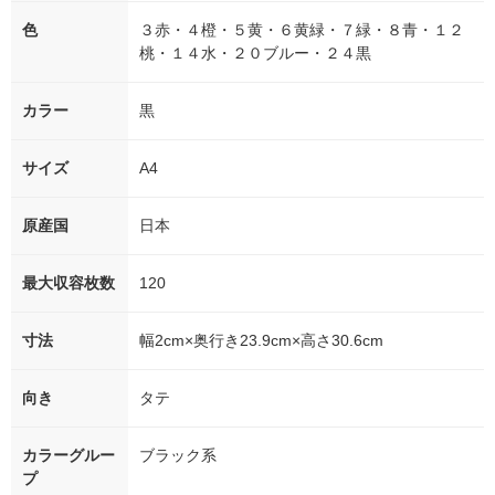
色
３赤・４橙・５黄・６黄緑・７緑・８青・１２
桃・１４水・２０ブルー・２４黒
カラー
黒
サイズ
A4
原産国
日本
最大収容枚数
120
寸法
幅2cm×奥行き23.9cm×高さ30.6cm
向き
タテ
カラーグルー
ブラック系
プ