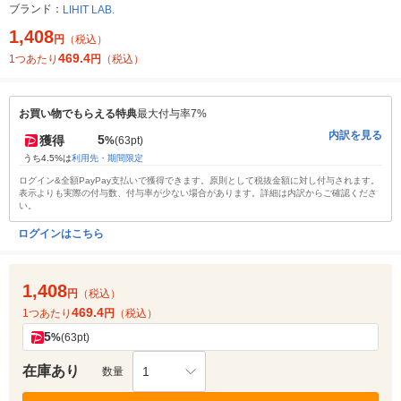
ブランド：
LIHIT LAB.
1,408
円
（税込）
469.4
1つあたり
円
（税込）
お買い物でもらえる特典
最大付与率7%
内訳を見る
5
獲得
%
(63pt)
うち4.5%は
利用先・期間限定
ログイン&全額PayPay支払いで獲得できます。原則として税抜金額に対し付与されます。
表示よりも実際の付与数、付与率が少ない場合があります。詳細は内訳からご確認くださ
い。
ログインはこちら
1,408
円
（税込）
469.4
1つあたり
円
（税込）
5
%
(63pt)
在庫あり
1
数量