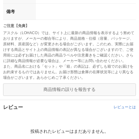
備考
ご注意【免責】
アスクル（LOHACO）では、サイト上に最新の商品情報を表示するよう努めて
おりますが、メーカーの都合等により、商品規格・仕様（容量、パッケージ、
原材料、原産国など）が変更される場合がございます。このため、実際にお届
けする商品とサイト上の商品情報の表記が異なる場合がございますので、ご使
用前には必ずお届けした商品の商品ラベルや注意書きをご確認ください。さら
に詳細な商品情報が必要な場合は、メーカー等にお問い合わせください。
また、商品名における「セット」や「箱」の表記は、必ずしも箱でのお届けを
お約束するものではありません。お届け形態は倉庫の在庫状況等により異なる
場合がございます。あらかじめご了承ください。
商品情報の誤りを報告する
レビュー
レビューとは
投稿されたレビューはまだありません。