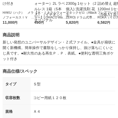
HAKU（ハク） メラ
【水・ミネラルウォー
アタックゼロ（Attack
フレアフレグラ
ノフォーカスＩＶ 4
ター】LOHACO Wate
ZERO) ドラム式専用
ROKA（イロ
5ｇ 資生堂 おまけ
11,000
r（ロハコウォータ
490
詰め替え メガジャン
5,820
イキッドリリ
6,582
円
円
円
円
付き
ー）2L ラベルレス 1
ボ 2300g 1セット（2
柔軟剤 詰め替
箱（5本入）（イチオ
個入) 洗濯洗剤 花王
大 1200ml 
商品説明
シ） オリジナル
（5個入) 花王
新しい発想のユニバーサルデザイン・Ｚ式ファイル。●金具が扇状に
開く新機構。簡単操作で書類をしっかり保持し、抜け落ちにくいと
じ具です。●耐久性のある再生Ｐ．Ｐ．表紙。●便利な透明三角ポケ
ット付き
商品仕様/スペック
タイプ
Ｓ型
収容枚数
コピー用紙１２０枚
規格
Ａ４