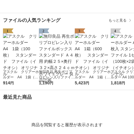
ファイルの人気ランキング
もっと見る
1
2
3
4
アスクル クリアーホ
無印良品 再生ポリプ
アスクル クリアーホ
アスクル クリ
ルダー A4 1袋（10
ロピレン入りファイル
ルダー A4 1箱（60
ルダー A4 10
0枚） スタンダー
914
ボックススタンダード
1,190
0枚） スタンダー
5,423
タンダード フ
1,818
円
円
円
円
ド ファイル（イチオ
Ａ４用 約幅２５×奥行
ド ファイル（イチオ
1セット（100
シ） オリジナル
３２×高さ２４ｃｍ ホ
シ） オリジナル
袋）（イチオシ
最近見た商品
ワイトグレー 良品計
リジナル
画
商品を閲覧すると履歴が表示されます