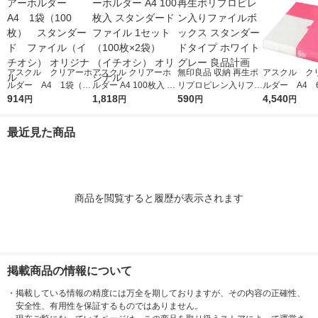
アスクル クリアーホ
アスクル クリアーホ
無印良品 収納 再生ポ
アスクル ク
ルダー A4 1袋（10
ルダー A4 100枚入 ス
リプロピレン入りファ
ルダー A4 
0枚） スタンダー
914
タンダード ファイル
1,818
イルボックス スタン
590
エコノミース
4,540
円
円
円
円
ド ファイル（イチオ
1セット（100枚×2
ダードタイプ ホワイ
ァイル オ
シ） オリジナル
袋）（イチオシ） オ
トグレー 良品計画
最近見た商品
リジナル
商品を閲覧すると履歴が表示されます
掲載商品の情報について
・
掲載している情報の精度には万全を期しておりますが、その内容の正確性、
安全性、有用性を保証するものではありません。