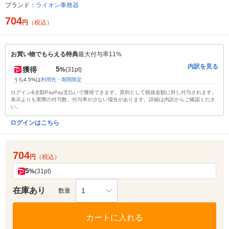
ブランド：
ライオン事務器
704
円
（税込）
お買い物でもらえる特典
最大付与率11%
内訳を見る
5
獲得
%
(31pt)
うち4.5%は
利用先・期間限定
ログイン&全額PayPay支払いで獲得できます。原則として税抜金額に対し付与されます。
表示よりも実際の付与数、付与率が少ない場合があります。詳細は内訳からご確認くださ
い。
ログインはこちら
704
円
（税込）
5
%
(31pt)
在庫あり
1
数量
カートに入れる