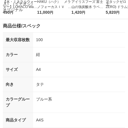
【水・ミネラルウォー
HAKU（ハク） メラ
アイリスフーズ 富士
アタックゼロ（A
ター】LOHACO Wate
ノフォーカスＩＶ 4
山の強炭酸水 ラベル
ZERO) ドラ
r（ロハコウォータ
490
5ｇ 資生堂 おまけ
11,000
レス 500ml 1箱（24
1,420
詰め替え メガ
5,820
円
円
円
円
ー）2L ラベルレス 1
付き
本入）
ボ 2300g 1
箱（5本入）（イチオ
個入) 洗濯洗剤
商品仕様/スペック
シ） オリジナル
最大収容枚数
100
カラー
紺
サイズ
A4
向き
タテ
カラーグルー
ブルー系
プ
商品タイプ
A4S