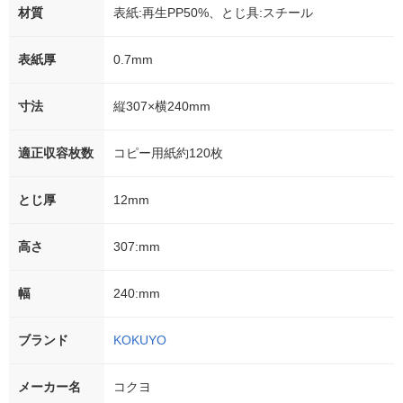
材質
表紙:再生PP50%、とじ具:スチール
表紙厚
0.7mm
寸法
縦307×横240mm
適正収容枚数
コピー用紙約120枚
とじ厚
12mm
高さ
307:mm
幅
240:mm
ブランド
KOKUYO
メーカー名
コクヨ