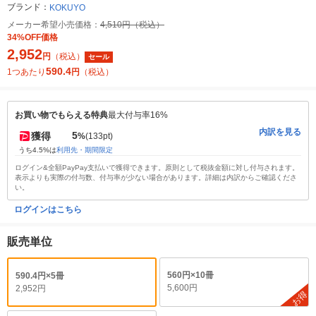
ブランド：
KOKUYO
メーカー希望小売価格：
4,510円（税込）
34%OFF価格
2,952
円
（税込）
セール
590.4
1つあたり
円
（税込）
お買い物でもらえる特典
最大付与率16%
内訳を見る
5
獲得
%
(133pt)
うち4.5%は
利用先・期間限定
ログイン&全額PayPay支払いで獲得できます。原則として税抜金額に対し付与されます。
表示よりも実際の付与数、付与率が少ない場合があります。詳細は内訳からご確認くださ
い。
ログインはこちら
販売単位
560円×10冊
590.4円×5冊
5,600円
2,952円
お得