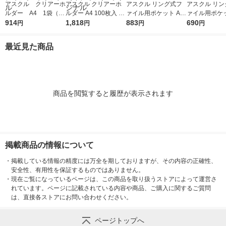
アスクル クリアーホ
アスクル クリアーホ
アスクル リング式フ
アスクル リン
ルダー A4 1袋（10
ルダー A4 100枚入 ス
ァイル用ポケット A4
ァイル用ポケッ
0枚） スタンダー
914
タンダード ファイル
1,818
タテ 30穴 厚さ0.08m
883
タテ 30穴 厚さ
690
円
円
円
円
ド ファイル（イチオ
1セット（100枚×2
m 1袋（100枚） オリ
m 1袋（100枚） 
シ） オリジナル
袋）（イチオシ） オ
ジナル
ジナル
最近見た商品
リジナル
商品を閲覧すると履歴が表示されます
掲載商品の情報について
・
掲載している情報の精度には万全を期しておりますが、その内容の正確性、
安全性、有用性を保証するものではありません。
・
現在ご覧になっているページは、この商品を取り扱うストアによって運営さ
れています。ページに記載されている内容や商品、ご購入に関するご質問
は、直接各ストアにお問い合わせください。
ページトップへ