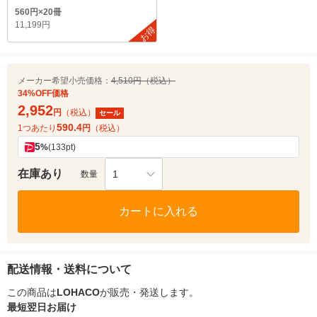
560円×20冊
11,199円
お得
メーカー希望小売価格：
4,510円（税込）
34%OFF価格
2,952
円
（税込）
セール
590.4
1つあたり
円
（税込）
5
%
(133pt)
在庫あり
1
数量
カートに入れる
配送情報・送料について
この商品は
LOHACO
が販売・発送します。
最短翌日お届け