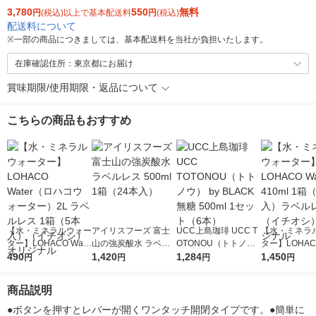
3,780
550
無料
円
(税込)以上で基本配送料
円
(税込)
配送料について
※
一部の商品につきましては、基本配送料を当社が負担いたします。
在庫確認住所：東京都にお届け
賞味期限/使用期限・返品について
こちらの商品もおすすめ
【水・ミネラルウォー
アイリスフーズ 富士
UCC上島珈琲 UCC T
【水・ミネラ
ター】LOHACO Wate
山の強炭酸水 ラベル
OTONOU（トトノ
ター】LOHACO
r（ロハコウォータ
490
レス 500ml 1箱（24
1,420
ウ） by BLACK無糖 5
1,284
r 410ml 1箱
1,450
円
円
円
円
ー）2L ラベルレス 1
本入）
00ml 1セット（6本）
入）ラベルレ
箱（5本入）（イチオ
オシ） オリジ
商品説明
シ） オリジナル
●ボタンを押すとレバーが開くワンタッチ開閉タイプです。●簡単に