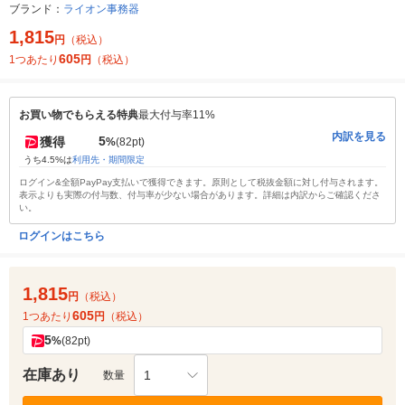
ブランド：
ライオン事務器
1,815
円
（税込）
605
1つあたり
円
（税込）
お買い物でもらえる特典
最大付与率11%
内訳を見る
5
獲得
%
(82pt)
うち4.5%は
利用先・期間限定
ログイン&全額PayPay支払いで獲得できます。原則として税抜金額に対し付与されます。
表示よりも実際の付与数、付与率が少ない場合があります。詳細は内訳からご確認くださ
い。
ログインはこちら
1,815
円
（税込）
605
1つあたり
円
（税込）
5
%
(82pt)
在庫あり
1
数量