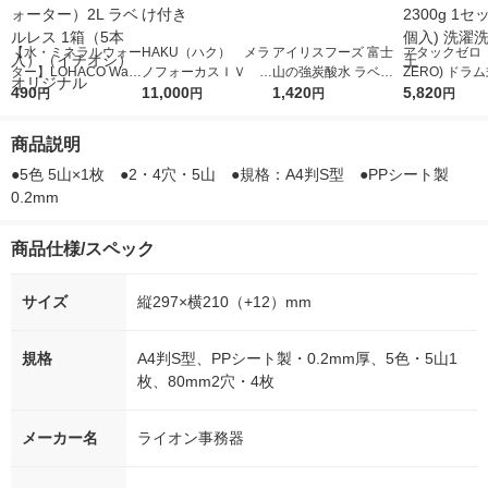
【水・ミネラルウォー
HAKU（ハク） メラ
アイリスフーズ 富士
アタックゼロ（A
ター】LOHACO Wate
ノフォーカスＩＶ 4
山の強炭酸水 ラベル
ZERO) ドラ
r（ロハコウォータ
490
5ｇ 資生堂 おまけ
11,000
レス 500ml 1箱（24
1,420
詰め替え メガ
5,820
円
円
円
円
ー）2L ラベルレス 1
付き
本入）
ボ 2300g 1
箱（5本入）（イチオ
個入) 洗濯洗剤
商品説明
シ） オリジナル
●5色 5山×1枚　●2・4穴・5山　●規格：A4判S型　●PPシート製 
0.2mm
商品仕様/スペック
サイズ
縦297×横210（+12）mm
規格
A4判S型、PPシート製・0.2mm厚、5色・5山1
枚、80mm2穴・4枚
メーカー名
ライオン事務器