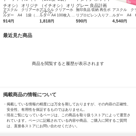
アスクル クリアーホ
アスクル クリアーホ
無印良品 収納 再生ポ
アスクル ク
ルダー A4 1袋（10
ルダー A4 100枚入 ス
リプロピレン入りファ
ルダー A4 
0枚） スタンダー
914
タンダード ファイル
1,818
イルボックス スタン
590
エコノミース
4,540
円
円
円
円
ド ファイル（イチオ
1セット（100枚×2
ダードタイプ ホワイ
ァイル オ
シ） オリジナル
袋）（イチオシ） オ
トグレー 良品計画
最近見た商品
リジナル
商品を閲覧すると履歴が表示されます
掲載商品の情報について
・
掲載している情報の精度には万全を期しておりますが、その内容の正確性、
安全性、有用性を保証するものではありません。
・
現在ご覧になっているページは、この商品を取り扱うストアによって運営さ
れています。ページに記載されている内容や商品、ご購入に関するご質問
は、直接各ストアにお問い合わせください。