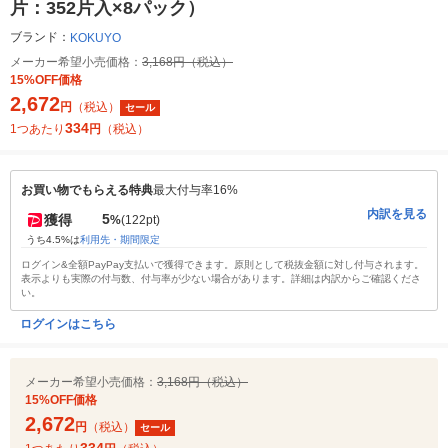
片：352片入×8パック）
ブランド：
KOKUYO
メーカー希望小売価格：
3,168円（税込）
15%OFF価格
2,672
円
（税込）
セール
334
1つあたり
円
（税込）
お買い物でもらえる特典
最大付与率16%
内訳を見る
5
獲得
%
(122pt)
うち4.5%は
利用先・期間限定
ログイン&全額PayPay支払いで獲得できます。原則として税抜金額に対し付与されます。
表示よりも実際の付与数、付与率が少ない場合があります。詳細は内訳からご確認くださ
い。
ログインはこちら
メーカー希望小売価格：
3,168円（税込）
15%OFF価格
2,672
円
（税込）
セール