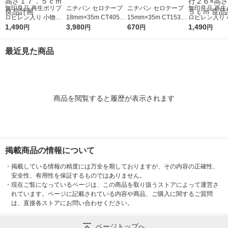
無印良品 再生ポリプ
ニチバン セロテープ
ニチバン セロテープ
無印良品 再生
ロピレン入り 小物収
18mm×35m CT405A
15mm×35m CT1535-
ロピレン入り 
納ケース 大 ホワイト
1,490
P-18 1セット（10巻
3,980
5P 1パック（5巻入）
670
納ケース ワイド
1,490
円
円
円
円
グレー 約幅２６×奥行
入×3パック）
ワイトグレー 
３７×高さ１７．５ｃ
７×奥行２６×
最近見た商品
ｍ 良品計画
７．５ｃｍ 良
商品を閲覧すると履歴が表示されます
掲載商品の情報について
・
掲載している情報の精度には万全を期しておりますが、その内容の正確性、
安全性、有用性を保証するものではありません。
・
現在ご覧になっているページは、この商品を取り扱うストアによって運営さ
れています。ページに記載されている内容や商品、ご購入に関するご質問
は、直接各ストアにお問い合わせください。
ページトップへ