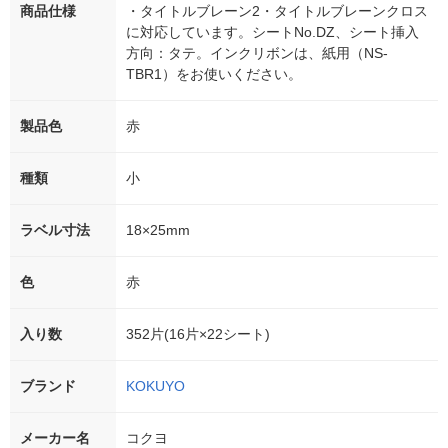
商品仕様
・タイトルブレーン2・タイトルブレーンクロス
に対応しています。シートNo.DZ、シート挿入
方向：タテ。インクリボンは、紙用（NS-
TBR1）をお使いください。
製品色
赤
種類
小
ラベル寸法
18×25mm
色
赤
入り数
352片(16片×22シート)
ブランド
KOKUYO
メーカー名
コクヨ