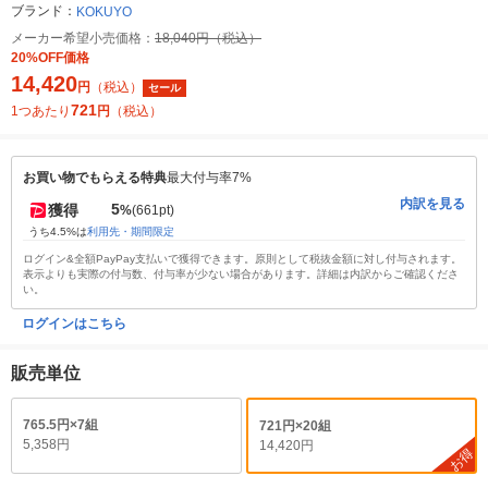
ブランド：
KOKUYO
メーカー希望小売価格：
18,040円（税込）
20%OFF価格
14,420
円
（税込）
セール
721
1つあたり
円
（税込）
お買い物でもらえる特典
最大付与率7%
内訳を見る
5
獲得
%
(661pt)
うち4.5%は
利用先・期間限定
ログイン&全額PayPay支払いで獲得できます。原則として税抜金額に対し付与されます。
表示よりも実際の付与数、付与率が少ない場合があります。詳細は内訳からご確認くださ
い。
ログインはこちら
販売単位
765.5円×7組
721円×20組
5,358円
14,420円
お得