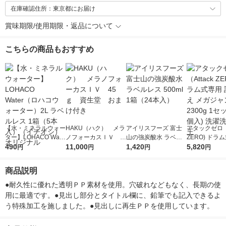
在庫確認住所：東京都にお届け
賞味期限/使用期限・返品について
こちらの商品もおすすめ
【水・ミネラルウォー
HAKU（ハク） メラ
アイリスフーズ 富士
アタックゼロ（A
ター】LOHACO Wate
ノフォーカスＩＶ 4
山の強炭酸水 ラベル
ZERO) ドラ
r（ロハコウォータ
490
5ｇ 資生堂 おまけ
11,000
レス 500ml 1箱（24
1,420
詰め替え メガ
5,820
円
円
円
円
ー）2L ラベルレス 1
付き
本入）
ボ 2300g 1
箱（5本入）（イチオ
個入) 洗濯洗剤
商品説明
シ） オリジナル
●耐久性に優れた透明ＰＰ素材を使用。穴破れなどもなく、長期の使
用に最適です。●見出し部分とタイトル欄に、鉛筆でも記入できるよ
う特殊加工を施しました。●見出しに再生ＰＰを使用しています。