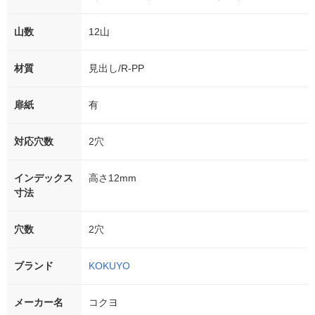
山数
12山
材質
見出し/R-PP
扉紙
有
対応穴数
2穴
インデックス
高さ12mm
寸法
穴数
2穴
ブランド
KOKUYO
メーカー名
コクヨ