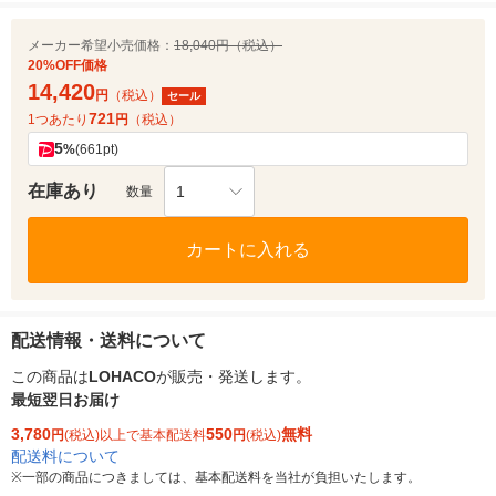
メーカー希望小売価格：
18,040円（税込）
20%OFF価格
14,420
円
（税込）
セール
721
1つあたり
円
（税込）
5
%
(661pt)
在庫あり
1
数量
カートに入れる
配送情報・送料について
この商品は
LOHACO
が販売・発送します。
最短翌日お届け
3,780
550
無料
円
(税込)以上で基本配送料
円
(税込)
配送料について
※
一部の商品につきましては、基本配送料を当社が負担いたします。