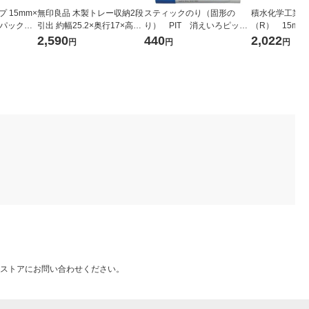
 15mm×
無印良品 木製トレー収納2段
スティックのり（固形の
積水化学工業 
 1パック（5
引出 約幅25.2×奥行17×高さ
り） PIT 消えいろピット
（R） 15mm×
12.6cm 良品計画
S 乾くと色が消える PT-T
X13 1パック
2,590
440
2,022
円
円
円
C 5本 トンボ鉛筆
ストアにお問い合わせください。