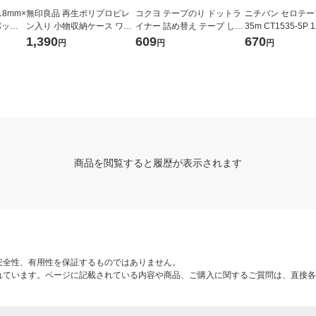
8mm×
無印良品 再生ポリプロピレ
コクヨ テープのり ドットラ
ニチバン セロテープ
1パック
ン入り 小物収納ケース ワイ
イナー 詰め替え テープ しっ
35m CT1535-5P
ド 中 ホワイトグレー 約幅３
かり貼るタイプ 3個 タ-D400
巻入）
1,390
609
670
円
円
円
７×奥行２６×高さ１２ｃｍ
-08N
良品計画
商品を閲覧すると履歴が表示されます
安全性、有用性を保証するものではありません。
れています。ページに記載されている内容や商品、ご購入に関するご質問は、直接各