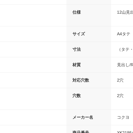
）
仕様
12山見
サイズ
A4タテ
寸法
（タテ・
材質
見出し/R
対応穴数
2穴
穴数
2穴
メーカー名
コクヨ
商品番号
XK2195