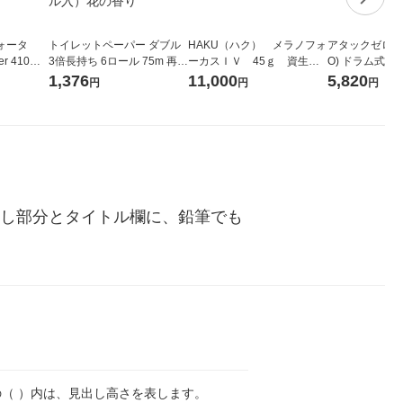
ォータ
トイレットペーパー ダブル
HAKU（ハク） メラノフォ
アタックゼロ（At
r 410ml
3倍長持ち 6ロール 75m 再生
ーカスＩＶ 45ｇ 資生
O) ドラム式専
ベルレス
紙配合 スコッティフラワー
堂 おまけ付き
ガジャンボ 230
1,376
11,000
5,820
円
円
円
リジナル
パック 1セット（2パック12
（2個入) 洗濯
ロール入）花の香り
出し部分とタイトル欄に、鉛筆でも
の（ ）内は、見出し高さを表します。