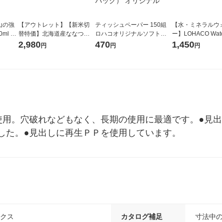
山の強
【アウトレット】【新米切
ティッシュペーパー 150組
【水・ミネラルウ
ml 1
替特価】北海道産ななつぼ
ロハコオリジナルソフトパ
ー】LOHACO Wate
し 無洗米 5kg 1袋 令和7年産
ックティッシュ フィオナ オ
1箱（20本入）ラ
2,980
470
1,450
円
円
円
米 木徳神糧 オリジナル
リジナル 1セット（10個：
（イチオシ） オ
5個入×2パック） オリジナ
ル
使用。穴破れなどもなく、長期の使用に最適です。●見
した。●見出しに再生ＰＰを使用しています。
ックス
カタログ補足
寸法中