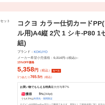
コクヨ カラー仕切カードPP
ル用)A4縦 2穴 1 シキ-P80 
組)
ブランド：
KOKUYO
メーカー希望小売価格：
6,314円（税込）
15%OFF価格
5,358
円
（税込）
セール
765.5
1つあたり
円
（税込）
お買い物でもらえる特典
最大付与率7%
5
獲得
%
(244pt)
うち4.5%は
利用先・期間限定
ログイン&全額PayPay支払いで獲得できます。原則として税抜金額に対し付与