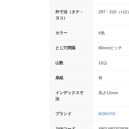
外寸法（タテ・
297・210（+12
ヨコ）
カラー
6色
とじ穴間隔
80mmピッチ
山数
12山
扉紙
有
インデックス寸
高さ12mm
法
ブランド
KOKUYO
JANコード
4901480202938