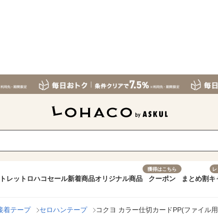
獲得はこちら
レ
トレット
ロハコセール
新着商品
オリジナル商品
クーポン
まとめ割
キ
接着テープ
セロハンテープ
コクヨ カラー仕切カードPP(ファイル用)A4