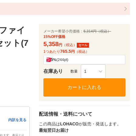
(ファイ
メーカー希望小売価格：
6,314円（税込）
15%OFF価格
1セット(7
5,358
円
（税込）
セール
765.5
1つあたり
円
（税込）
5
%
(244pt)
在庫あり
1
数量
カートに入れる
配送情報・送料について
内訳を見る
この商品は
LOHACO
が販売・発送します。
最短翌日お届け
されます。表示より