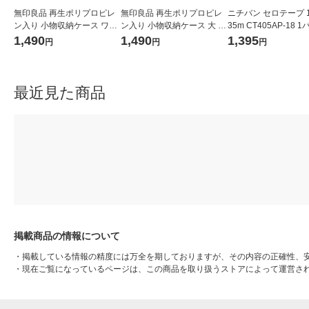
無印良品 再生ポリプロピレ
無印良品 再生ポリプロピレ
ニチバン セロテープ 1
ン入り 小物収納ケース ワイ
ン入り 小物収納ケース 大 ホ
35m CT405AP-18 
ド 大 ホワイトグレー 約幅３
ワイトグレー 約幅２６×奥行
（10巻入）
1,490
1,490
1,395
円
円
円
７×奥行２６×高さ１７．５
３７×高さ１７．５ｃｍ 良品
ｃｍ 良品計画
計画
最近見た商品
掲載商品の情報について
・
掲載している情報の精度には万全を期しておりますが、その内容の正確性、
・
現在ご覧になっているページは、この商品を取り扱うストアによって運営さ