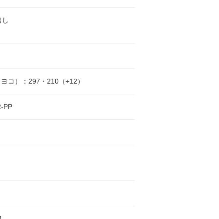
出し
ヨコ）：297・210（+12）
-PP
4