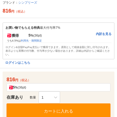
ブランド：
シンプリーズ
816
円
（税込）
お買い物でもらえる特典
最大付与率7%
内訳を見る
5
獲得
%
(36pt)
うち4.5%は
利用先・期間限定
ログイン&全額PayPay支払いで獲得できます。原則として税抜金額に対し付与されます。
表示よりも実際の付与数、付与率が少ない場合があります。詳細は内訳からご確認くださ
い。
ログインはこちら
816
円
（税込）
5
%
(36pt)
在庫あり
1
数量
カートに入れる