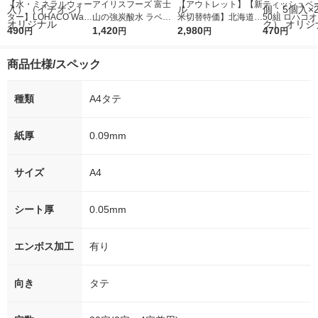
【水・ミネラルウォー
アイリスフーズ 富士
【アウトレット】【新
ティッシュペー
ター】LOHACO Wate
山の強炭酸水 ラベル
米切替特価】北海道産
50組 ロハコ
r（ロハコウォータ
490
レス 500ml 1箱（24
1,420
ななつぼし 無洗米 5k
2,980
ルソフトパッ
470
円
円
円
円
ー）2L ラベルレス 1
本入）
g 1袋 令和7年産 米 木
シュ フィオナ
箱（5本入）（イチオ
徳神糧 オリジナル
ナル 1セット
商品仕様/スペック
シ） オリジナル
個：5個入×2
オリジナル
種類
A4タテ
紙厚
0.09mm
サイズ
A4
シート厚
0.05mm
エンボス加工
有り
向き
タテ