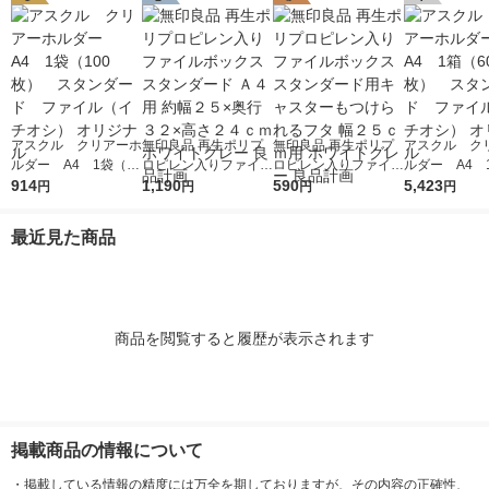
アスクル クリアーホ
無印良品 再生ポリプ
無印良品 再生ポリプ
アスクル ク
ルダー A4 1袋（10
ロピレン入りファイル
ロピレン入りファイル
ルダー A4 
0枚） スタンダー
914
ボックススタンダード
1,190
ボックススタンダード
590
0枚） スタ
5,423
円
円
円
円
ド ファイル（イチオ
Ａ４用 約幅２５×奥行
用キャスターもつけら
ド ファイル
シ） オリジナル
３２×高さ２４ｃｍ ホ
れるフタ 幅２５ｃｍ
シ） オリジナ
最近見た商品
ワイトグレー 良品計
用 ホワイトグレー 良
画
品計画
商品を閲覧すると履歴が表示されます
掲載商品の情報について
・
掲載している情報の精度には万全を期しておりますが、その内容の正確性、