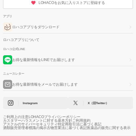
LOHACOをお気に入りストアに登録する
アプリ
ロハコアプリをダウンロード
ロハコアプリについて
ロハコ公式LINE
お得な最新情報をLINEでお届けします
ニュースレター
お得な最新情報をメールでお届けします
Instagram
X（旧Twitter）
ご利用上の注意
LOHACOプライバシーポリシー
カスタマーハラスメントに対する基本方針
ご利用規約
アスクルのサイバーセキュリティ
特定商取引法に基づく表記
酒類販売管理者標識の掲示
古物営業法に基づく表記
医薬品の販売に関する表示