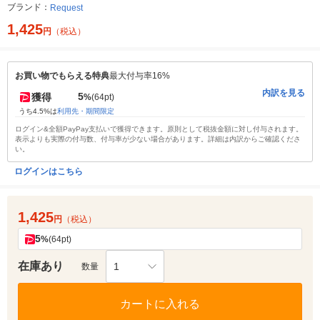
ブランド：
Request
1,425
円
（税込）
お買い物でもらえる特典
最大付与率16%
内訳を見る
5
獲得
%
(64pt)
うち4.5%は
利用先・期間限定
ログイン&全額PayPay支払いで獲得できます。原則として税抜金額に対し付与されます。
表示よりも実際の付与数、付与率が少ない場合があります。詳細は内訳からご確認くださ
い。
ログインはこちら
1,425
円
（税込）
5
%
(64pt)
在庫あり
1
数量
カートに入れる