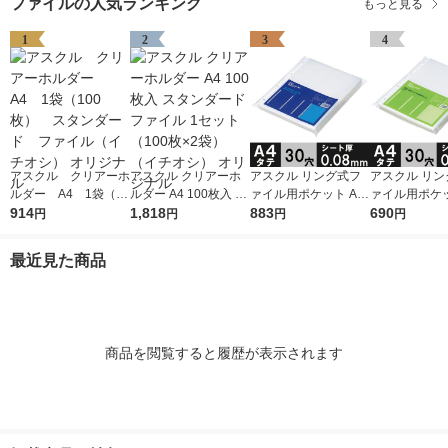
ファイルの人気ランキング
もっと見る
1
2
3
4
アスクル クリアーホ
アスクル クリアーホ
アスクル リング式フ
アスクル リン
ルダー A4 1袋（10
ルダー A4 100枚入 ス
ァイル用ポケット A4
ァイル用ポケッ
0枚） スタンダー
914
タンダード ファイル
1,818
タテ 30穴 厚さ0.08m
883
タテ 30穴 厚さ
690
円
円
円
円
ド ファイル（イチオ
1セット（100枚×2
m 1袋（100枚） オリ
m 1袋（100枚） 
シ） オリジナル
袋）（イチオシ） オ
ジナル
ジナル
最近見た商品
リジナル
商品を閲覧すると履歴が表示されます