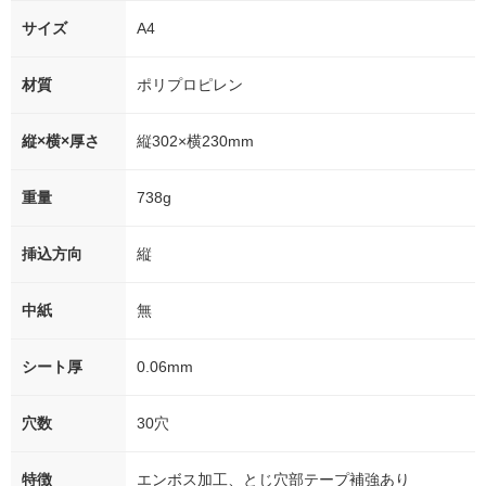
サイズ
A4
材質
ポリプロピレン
縦×横×厚さ
縦302×横230mm
重量
738g
挿込方向
縦
中紙
無
シート厚
0.06mm
穴数
30穴
特徴
エンボス加工、とじ穴部テープ補強あり