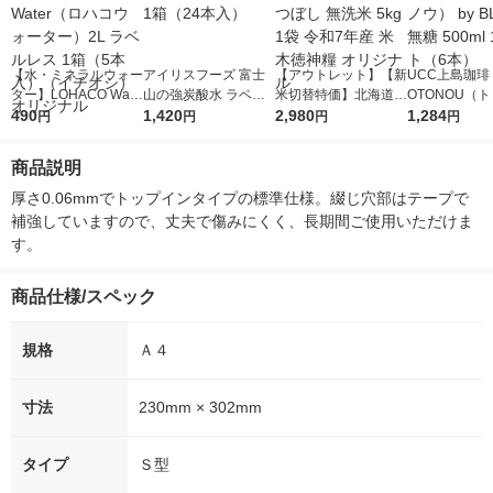
【水・ミネラルウォー
アイリスフーズ 富士
【アウトレット】【新
UCC上島珈琲 
ター】LOHACO Wate
山の強炭酸水 ラベル
米切替特価】北海道産
OTONOU（
r（ロハコウォータ
490
レス 500ml 1箱（24
1,420
ななつぼし 無洗米 5k
2,980
ウ） by BLAC
1,284
円
円
円
円
ー）2L ラベルレス 1
本入）
g 1袋 令和7年産 米 木
00ml 1セッ
箱（5本入）（イチオ
徳神糧 オリジナル
商品説明
シ） オリジナル
厚さ0.06mmでトップインタイプの標準仕様。綴じ穴部はテープで
補強していますので、丈夫で傷みにくく、長期間ご使用いただけま
す。
商品仕様/スペック
規格
Ａ４
寸法
230mm × 302mm
タイプ
Ｓ型