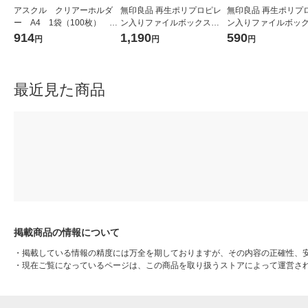
アスクル クリアーホルダ
無印良品 再生ポリプロピレ
無印良品 再生ポリプ
ー A4 1袋（100枚） ス
ン入りファイルボックスス
ン入りファイルボッ
タンダード ファイル（イ
タンダード Ａ４用 約幅２５
タンダード用キャス
914
1,190
590
円
円
円
チオシ） オリジナル
×奥行３２×高さ２４ｃｍ ホ
つけられるフタ 幅２
ワイトグレー 良品計画
用 ホワイトグレー 良
最近見た商品
掲載商品の情報について
・
掲載している情報の精度には万全を期しておりますが、その内容の正確性、
・
現在ご覧になっているページは、この商品を取り扱うストアによって運営さ