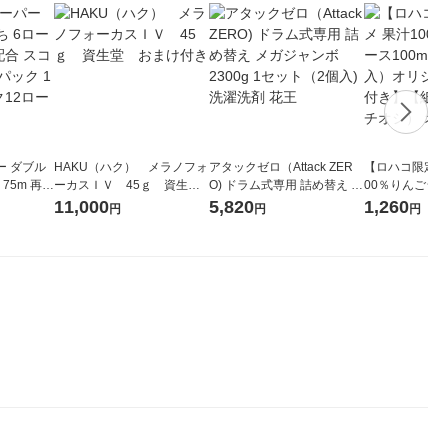
ー ダブル
HAKU（ハク） メラノフォ
アタックゼロ（Attack ZER
【ロハコ限定】
生
ーカスＩＶ 45ｇ 資生
O) ドラム式専用 詰め替え メ
00％りんごジュー
ィフラワー
堂 おまけ付き
ガジャンボ 2300g 1セット
箱（18本入）
11,000
5,820
1,260
円
円
円
パック12
（2個入) 洗濯洗剤 花王
【クイズ付き】
り
ク】（イチオシ
ル