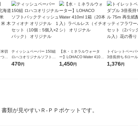
新米切
ティッシュペーパー 150組
【水・ミネラルウォータ
トイレットペーパ
なつぼ
ロハコオリジナルソフトパ
ー】LOHACO Water 410ml
3倍長持ち 6ロール 75m 再
令和7年産
ックティッシュ フィオナ オ
1箱（20本入）ラベルレス
紙配合 スコッテ
470
1,450
1,376
円
円
円
ル
リジナル 1セット（10個：
（イチオシ） オリジナル
パック 1セット（2
5個入×2パック） オリジナ
ロール入）花の香
ル
、書類が見やすいＲ-ＰＰポケットです。