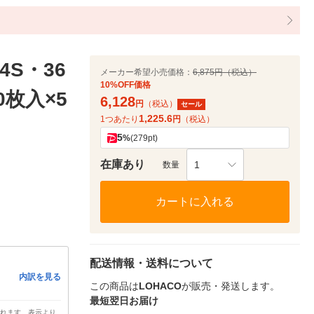
S・36
メーカー希望小売価格：
6,875円（税込）
10%OFF価格
0枚入×5
6,128
円
（税込）
セール
1,225.6
1つあたり
円
（税込）
5
%
(279pt)
在庫あり
1
数量
カートに入れる
配送情報・送料について
内訳を見る
この商品は
LOHACO
が販売・発送します。
最短翌日お届け
されます。表示より