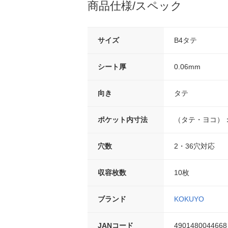
商品仕様/スペック
サイズ
B4タテ
シート厚
0.06mm
向き
タテ
ポケット内寸法
（タテ・ヨコ）：3
穴数
2・36穴対応
収容枚数
10枚
ブランド
KOKUYO
JANコード
4901480044668