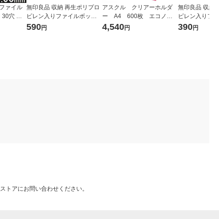
式ファイル
無印良品 収納 再生ポリプロ
アスクル クリアーホルダ
無印良品 収納
30穴 厚
ピレン入りファイルボック
ー A4 600枚 エコノミ
ピレン入りファ
0枚） オ
ス スタンダードタイプ ワイ
ースリム ファイル オリジ
ス スタンダード
590
4,540
390
円
円
円
ド 1/2 ホワイトグレー 良品
ナル
ホワイトグレー
計画
ストアにお問い合わせください。