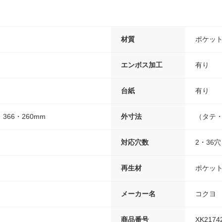
材質
ポケット/
エンボス加工
有り
台紙
有り
66・260mm
外寸法
（タテ・
対応穴数
2・36穴
再生材
ポケット
メーカー名
コクヨ
商品番号
XK2174