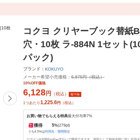
コクヨ クリヤーブック替紙B4
穴・10枚 ラ-884N 1セット(1
パック)
ブランド：
KOKUYO
メーカー希望小売価格：
6,875円（税込）
10%OFF価格
6,128
円
（税込）
セール
1,225.6
1つあたり
円
（税込）
お買い物でもらえる特典
最大付与率7%
5
獲得
%
(279pt)
うち4.5%は
利用先・期間限定
ログイン&全額PayPay支払いで獲得できます。原則として税抜金額に対し付与