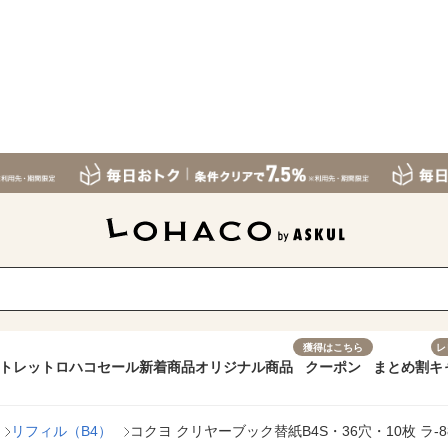
獲得はこちら
レ
トレット
ロハコセール
新着商品
オリジナル商品
クーポン
まとめ割
キ
リフィル（B4）
コクヨ クリヤーブック替紙B4S・36穴・10枚 ラ-88