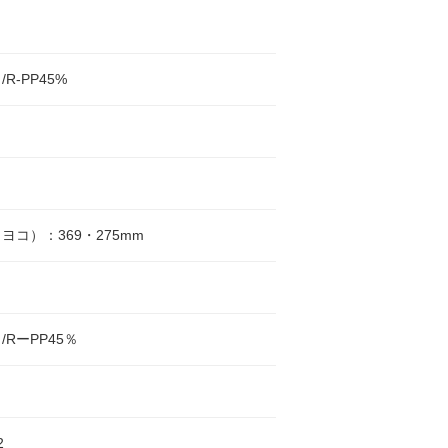
R-PP45%
ヨコ）：369・275mm
/RーPP45％
2