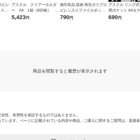
ロピレ
アスクル クリアーホルダ
無印良品 収納 再生ポリプロ
アスクル リング
クスス
ー A4 1箱（600枚） ス
ピレン入りファイルボック
用ポケット A4タテ 
ターも
タンダード ファイル（イ
ス スタンダードタイプ ワイ
さ0.06mm 1袋（10
5,423
790
690
円
円
円
５ｃｍ
チオシ） オリジナル
ド ホワイトグレー 良品計画
リジナル
品計画
（イチオシ）
商品を閲覧すると履歴が表示されます
安全性、有用性を保証するものではありません。
れています。ページに記載されている内容や商品、ご購入に関するご質問は、直接各