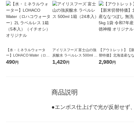
【水・ミネラルウォータ
アイリスフーズ 富士山の強
【アウトレット】【
ー】LOHACO Water（ロハ
炭酸水 ラベルレス 500ml 1
替特価】北海道産な
コウォーター）2L ラベルレ
箱（24本入）
し 無洗米 5kg 1袋 
490
1,420
2,980
円
円
円
ス 1箱（5本入）（イチオ
米 木徳神糧 オリジナ
シ） オリジナル
商品説明
●エンボス仕上げで光が反射せず