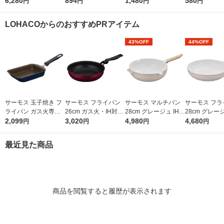
ズ 交換用 カートリッ
6,280
ットコンロ用 オレン
894
ロントング キッチン
1,480
り 1セット（1
580
円
円
円
円
ジ 時短・高除去 2個
ジ CB-250-OR 1パッ
ツール ブラック KT-T
本入）×2） 
入 MKCSMX2 蛇口 直
ク（3本入） 岩谷産業
001 BK 1個
LOHACOからのおすすめPRアイテム
結型 日本製
（イチオシ）
43%OFF
44%OFF
サーモス 玉子焼き フ
サーモス フライパン
サーモス マルチパン
サーモス フラ
ライパン ガス火専用
26cm ガス火・IH対応
28cm グレージュ IH/
28cm グレージ
ネイビー KFI-013E N
2,099
レッド KFM-026 R1個
3,020
ガス火対応 KFOー028
4,980
ガス火対応 KFO
4,680
円
円
円
円
VY 1個
W GG1個 深型設計 軽
GG 1個 深型
量 フッ素化合物不使
フッ素化合物
最近見た商品
用
商品を閲覧すると履歴が表示されます