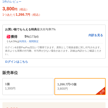
1件のレビュー
3,800
円
（税込）
1,266.7
1つあたり
円
（税込）
お買い物でもらえる特典
最大付与率7%
内訳を見る
5
獲得
%
(173pt)
うち4.5%は
利用先・期間限定
ログイン&全額PayPay支払いで獲得できます。原則として税抜金額に対し付与されます。
表示よりも実際の付与数、付与率が少ない場合があります。詳細は内訳からご確認くださ
い。
ログインはこちら
販売単位
1個
1,266.7円×3個
1,300円
3,800円
お得