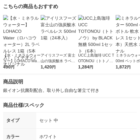
こちらの商品もおすすめ
【水・ミネラルウォー
アイリスフーズ 富士
UCC上島珈琲 UCC T
ミネラルウォー
ター】LOHACO Wate
山の強炭酸水 ラベル
OTONOU（トトノ
00ml ペット
r（ロハコウォータ
490
レス 500ml 1箱（24
1,420
ウ） by BLACK無糖 5
1,284
水 ラベルレス
1,872
円
円
円
円
ー）2L ラベルレス 1
本入）
00ml 1セット（6本）
ト（48本）天
箱（5本入）（イチオ
リジナル
商品説明
シ） オリジナル
銀イオン抗菌剤配合。取り外し自由な箸立て付き
商品仕様/スペック
タイプ
セット 中
カラー
ホワイト