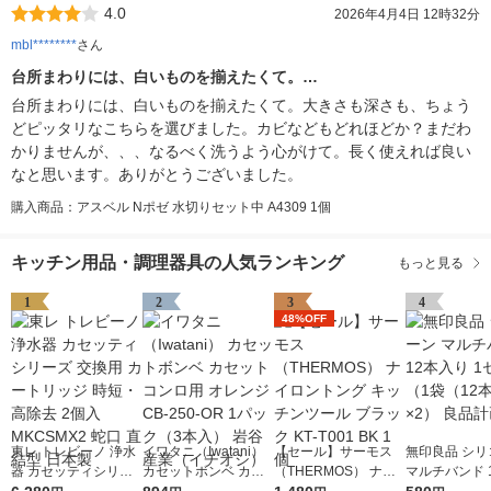
4.0
2026年4月4日 12時32分
mbl********
さん
台所まわりには、白いものを揃えたくて。…
台所まわりには、白いものを揃えたくて。大きさも深さも、ちょう
どピッタリなこちらを選びました。カビなどもどれほどか？まだわ
かりませんが、、、なるべく洗うよう心がけて。長く使えれば良い
なと思います。ありがとうございました。
購入商品：アスベル Nポゼ 水切りセット中 A4309 1個
キッチン用品・調理器具の人気ランキング
もっと見る
1
2
3
4
48%OFF
東レ トレビーノ 浄水
イワタニ（Iwatani）
【セール】サーモス
無印良品 シリ
器 カセッティシリー
カセットボンベ カセ
（THERMOS） ナイ
マルチバンド 