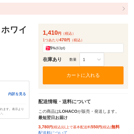
トホワイ
1,410
円
（税込）
470
1つあたり
円
（税込）
5
%
(63pt)
在庫あり
1
数量
カートに入れる
内訳を見る
配送情報・送料について
されます。表示より
この商品は
LOHACO
が販売・発送します。
い。
最短翌日お届け
3,780
550
無料
円
(税込)以上で基本配送料
円
(税込)
配送料について