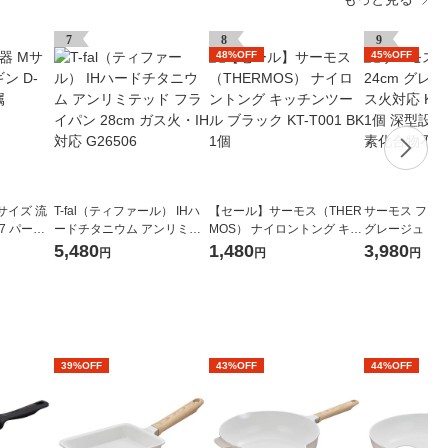
7
8
9
48%OFF
45%OFF
サイズ 流
T-fal（ティファール） IHハ
【セール】サーモス（THER
サーモス フライ
07 パール
ードチタニウム アンリミテ
MOS） ナイロントング キッ
グレージュ IH/
ッド フライパン 28cm ガス
チンツール ブラック KT-T00
FO-024 GG 
5,480
1,480
3,980
円
円
円
火・IH対応 G26506
1 BK 1個
量 フッ素化合
39%OFF
43%OFF
44%OFF