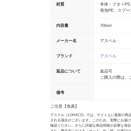
材質
本体・フタ＝PS
発泡PE、スプー
内容量
700ml
メーカー名
アスベル
ブランド
アスベル
返品について
返品可
ご購入の際は、
備考
ご注意【免責】
アスクル（LOHACO）では、サイト上に最新の
される場合がございます。このため、実際にお届け
確認ください。さらに詳細な商品情報が必要な場合
また、商品名における「セット」や「箱」の表記は