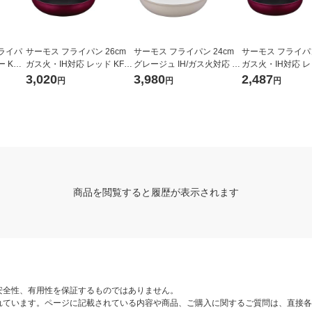
ライパ
サーモス フライパン 26cm
サーモス フライパン 24cm
サーモス フライパン
KFI-
ガス火・IH対応 レッド KFM-
グレージュ IH/ガス火対応 K
ガス火・IH対応 レッ
026 R1個
FO-024 GG 1個 深型設計 軽
020 R1個
3,020
3,980
2,487
円
円
円
量 フッ素化合物不使用
商品を閲覧すると履歴が表示されます
安全性、有用性を保証するものではありません。
れています。ページに記載されている内容や商品、ご購入に関するご質問は、直接各