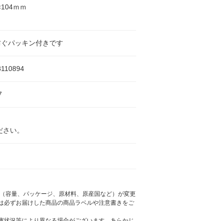
×104ｍｍ
防ぐパッキン付きです
8110894
7
ださい。
様（容量、パッケージ、原材料、原産国など）が変更
は必ずお届けした商品の商品ラベルや注意書きをご
庫状況等により異なる場合がございます。あらかじ