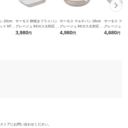
 20cm
サーモス 卵焼きフライパン
サーモス マルチパン 28cm
サーモス フライ
ド KFM-
グレージュ IH/ガス火対応 K
グレージュ IH/ガス火対応 K
グレージュ IH/
FO-013E GG 1個 軽量 フッ
FOー028W GG1個 深型設計
FO-028 GG 
3,980
4,980
4,680
円
円
円
素化合物不使用
軽量 フッ素化合物不使用
量 フッ素化合
ストアにお問い合わせください。