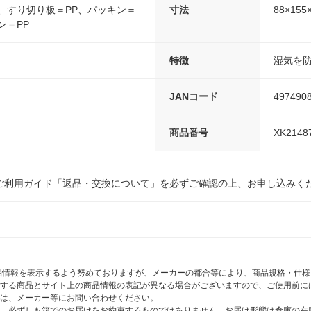
、すり切り板＝PP、パッキン＝
寸法
88×155
ン＝PP
特徴
湿気を
JANコード
497490
商品番号
XK2148
ご利用ガイド「返品・交換について」を必ずご確認の上、お申し込みく
商品情報を表示するよう努めておりますが、メーカーの都合等により、商品規格・仕
する商品とサイト上の商品情報の表記が異なる場合がございますので、ご使用前に
は、メーカー等にお問い合わせください。
、必ずしも箱でのお届けをお約束するものではありません。お届け形態は倉庫の在