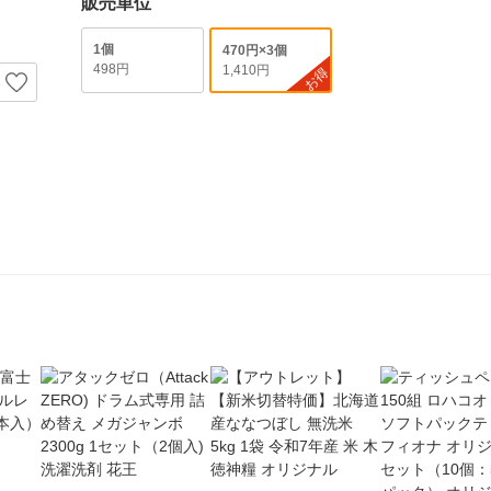
販売単位
1個
470円×3個
498円
1,410円
お得