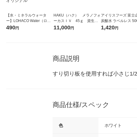
【水・ミネラルウォータ
HAKU（ハク） メラノフォ
アイリスフーズ 富士
ー】LOHACO Water（ロハ
ーカスＩＶ 45ｇ 資生
炭酸水 ラベルレス 500
コウォーター）2L ラベルレ
堂 おまけ付き
箱（24本入）
490
11,000
1,420
円
円
円
ス 1箱（5本入）（イチオ
シ） オリジナル
商品説明
すり切り板を使用すれば小さじ1/
商品仕様/スペック
色
ホワイト