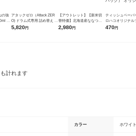
山の強
アタックゼロ（Attack ZER
【アウトレット】【新米切
ティッシュペーパー
ml 1
O) ドラム式専用 詰め替え メ
替特価】北海道産ななつぼ
ロハコオリジナル
ガジャンボ 2300g 1セット
し 無洗米 5kg 1袋 令和7年産
ックティッシュ フ
5,820
2,980
470
円
円
円
（2個入) 洗濯洗剤 花王
米 木徳神糧 オリジナル
リジナル 1セット
5個入×2パック）
ル
2も計れます
カラー
ホワイ