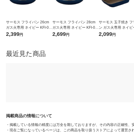
サーモス フライパン 26cm
サーモス フライパン 28cm
サーモス 玉子焼き フ
ガス火専用 ネイビー KFI-02
ガス火専用 ネイビー KFI-02
ン ガス火専用 ネイビー 
6 NVY 1個
8 NVY 1個
013E NVY 1個
2,399
2,699
2,099
円
円
円
最近見た商品
掲載商品の情報について
・
掲載している情報の精度には万全を期しておりますが、その内容の正確性、
・
現在ご覧になっているページは、この商品を取り扱うストアによって運営さ