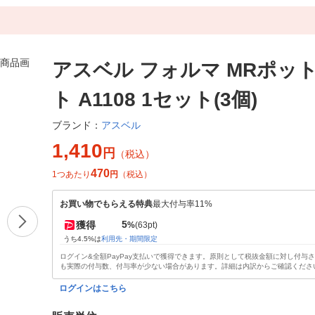
アスベル フォルマ MRポッ
ト A1108 1セット(3個)
アスベル
ブランド：
1,410
円
（税込）
470
1つあたり
円
（税込）
お買い物でもらえる特典
最大付与率11%
5
獲得
%
(63pt)
うち4.5%は
利用先・期間限定
ログイン&全額PayPay支払いで獲得できます。原則として税抜金額に対し付与
も実際の付与数、付与率が少ない場合があります。詳細は内訳からご確認くださ
ログインはこちら