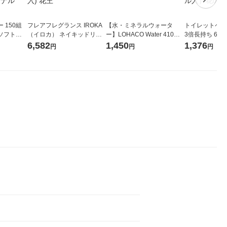
 150組
フレアフレグランス IROKA
【水・ミネラルウォータ
トイレットペー
ソフトパ
（イロカ） ネイキッドリリ
ー】LOHACO Water 410ml
3倍長持ち 6ロール 75
ィオナ オ
ーの香り 柔軟剤 詰め替え 超
1箱（20本入）ラベルレス
紙配合 スコッ
6,582
1,450
1,376
円
円
円
（10個：
特大 1200ml 1セット（5個
（イチオシ） オリジナル
パック 1セット
 オリジナ
入) 花王
ロール入）花の
ト