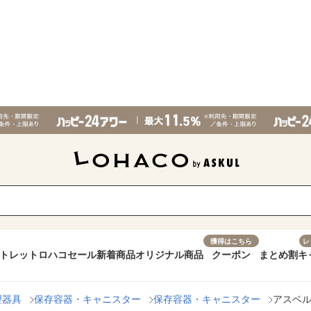
獲得はこちら
レ
トレット
ロハコセール
新着商品
オリジナル商品
クーポン
まとめ割
キ
理器具
保存容器・キャニスター
保存容器・キャニスター
アスベル 