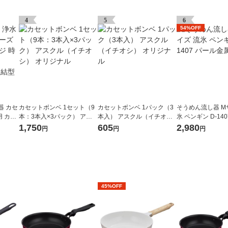
4
5
6
54%OFF
器 カセ
カセットボンベ 1セット（9
カセットボンベ 1パック（3
そうめん流し器 M
 カー
本：3本入×3パック） アス
本入） アスクル（イチオ
氷 ペンギン D-14
 2個
クル（イチオシ） オリジナ
シ） オリジナル
金属
1,750
605
2,980
円
円
円
直結型
ル
45%OFF