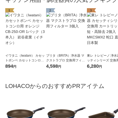
1
2
3
イワタニ（Iwatani） カセッ
ブリタ（BRITA）浄水器 マ
東レ トレビーノ 浄水
トボンベ カセットコンロ用
クストラプロ 交換用フィル
ッティシリーズ 交換用
オレンジ CB-250-OR 1パッ
ター 3個入
トリッジ 時短・高除去
894
4,598
6,280
円
円
円
ク（3本入） 岩谷産業（イチ
入 MKCSMX2 蛇口 
オシ）
日本製
LOHACOからのおすすめPRアイテム