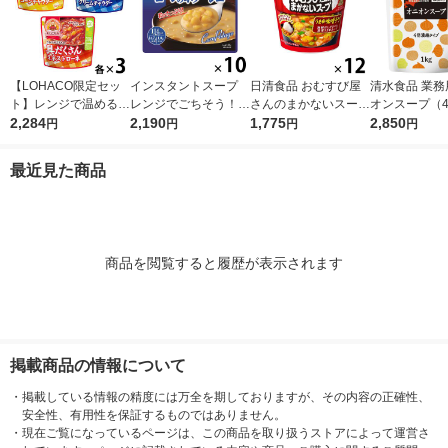
【LOHACO限定セッ
インスタントスープ
日清食品 おむすび屋
清水食品 業務
ト】レンジで温めるだ
レンジでごちそう！
さんのまかないスープ
オンスープ（
け♪ 江崎グリコ クレ
2,284
コーンのポタージュ 1
2,190
うま辛味噌チゲ 12個
1,775
タイプ）1kg 
2,850
円
円
円
円
アおばさんの具だくさ
セット(10食) 清水食
カップスープ インス
（1個×3）
んスープ3種アソート
品
タントスープ
最近見た商品
セット（9食）
商品を閲覧すると履歴が表示されます
掲載商品の情報について
・
掲載している情報の精度には万全を期しておりますが、その内容の正確性、
安全性、有用性を保証するものではありません。
・
現在ご覧になっているページは、この商品を取り扱うストアによって運営さ