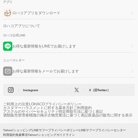
アプリ
ロハコアプリをダウンロード
ロハコアプリについて
ロハコ公式LINE
お得な最新情報をLINEでお届けします
ニュースレター
お得な最新情報をメールでお届けします
Instagram
X（旧Twitter）
ご利用上の注意
LOHACOプライバシーポリシー
カスタマーハラスメントに対する基本方針
ご利用規約
アスクルのサイバーセキュリティ
特定商取引法に基づく表記
酒類販売管理者標識の掲示
古物営業法に基づく表記
医薬品の販売に関する表示
Yahoo!ショッピング
LINEヤフープライバシーポリシー
LINEヤフープライバシーセンター
利用規約
免責事項
Yahoo!ショッピングガイドライン