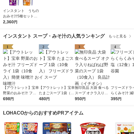
インスタント うちの
おみそ汁5種セット
1箱(25食入) アマノ
2,360
円
フーズ インスタント
味噌汁
インスタント スープ・みそ汁の人気ランキング
もっと見る
1
2
3
4
【アウトレット】宝幸
【アウトレット】宝幸
無印良品 大袋 食べる
フリーズドライ
野菜のおみそ汁 フリ
たまごスープ 1袋（10
スープ オクラ入りね
らくみそ汁 減
ーズドライ 1袋（10食
698
食入） フリーズドラ
480
ばねば野菜のスープ 1
950
食）1箱 永谷
395
円
円
円
円
入）簡便 味噌汁 お味
イ スープ
袋（10食入） 良品計
噌汁
画（イチオシ）
LOHACOからのおすすめPRアイテム