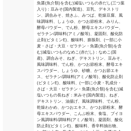
魚醤(魚介類)を含む)減塩いつもの赤だし(三つ葉
入り)：豆みそ(国内製造)、豆乳、デキストリ
ン、調合みそ、焼きふ、みつば、乾燥豆腐、風
味調味料、しょうゆ、かつお節粉末、みりん、
酵母パウダー、でん粉、酵母エキスパウダー、
ゼラチン/調味料(アミノ酸等)、凝固剤、酸化防
止剤(ビタミンE)、酸味料、膨脹剤、(一部に小
麦・さば・大豆・ゼラチン・魚醤(魚介類)を含
む)減塩いつものなめこ(赤だし)：なめこ(国
産)、調合みそ、ねぎ、デキストリン、豆みそ、
風味調味料、でん粉、かつお節粉末、酵母エキ
スパウダー、しょうゆ、砂糖、かつお節エキ
ス、ゼラチン/調味料(アミノ酸等)、酸化防止剤
(ビタミンE)、酸味料、(一部に小麦・乳成分・
さば・大豆・ゼラチン・魚醤(魚介類)を含む)減
塩いつもの長ねぎ：米みそ(国内製造)、ねぎ、
デキストリン、油揚げ、風味調味料、でん粉、
乾燥わかめ、かつおエキス、かつお節粉末、酵
母エキスパウダー、こんぶ粉末、食塩、ブイヨ
ン風調味料/調味料(アミノ酸等)、凝固剤、酸化
防止剤(ビタミンE)、酸味料、香辛料抽出物、