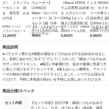
HAKU（ハク） メラ
【水・ミネラルウォー
アタックゼロ（Attack
フレアフレグラ
ノフォーカスＩＶ 4
ター】LOHACO Wate
ZERO) ドラム式専用
ROKA（イロ
5ｇ 資生堂 おまけ
11,000
r（ロハコウォータ
490
詰め替え メガジャン
5,820
イキッドリリ
6,582
円
円
円
円
付き
ー）2L ラベルレス 1
ボ 2300g 1セット（2
柔軟剤 詰め替
箱（5本入）（イチオ
個入) 洗濯洗剤 花王
大 1200ml 
商品説明
シ） オリジナル
（5個入) 花王
●バラエティ豊かな6種類の減塩タイプのおみそ汁を詰め合わせまし
た。具材にあわせた”みそ”と”だし”にこだわった『減塩いつものおみ
そ汁』のギフトセット。●幅広い年齢層の方、塩分や健康に気遣う方
に喜んで頂けるギフトセットです。●最もおいしい瞬間を、アマノフ
ーズの独自の技術でフリーズドライにしました。いつでもお湯を注
ぐだけで、手軽に本格派の味わいを手軽にお楽しみいただけます。
商品仕様/スペック
セット内容
【セット内容】合計27食：減塩いつものおみそ
汁（とうふ、なす、ほうれん草）×各6食、減塩