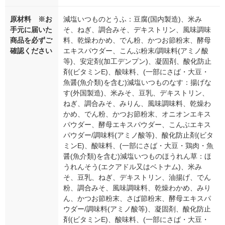
原材料 ※お
減塩いつものとうふ：豆腐(国内製造)、米み
手元に届いた
そ、ねぎ、調合みそ、デキストリン、風味調味
商品を必ずご
料、乾燥わかめ、でん粉、かつお節粉末、酵母
確認ください
エキスパウダー、こんぶ粉末/調味料(アミノ酸
等)、安定剤(加工デンプン)、凝固剤、酸化防止
剤(ビタミンE)、酸味料、(一部にさば・大豆・
魚醤(魚介類)を含む)減塩いつものなす：揚げな
す(外国製造)、米みそ、豆乳、デキストリン、
ねぎ、調合みそ、みりん、風味調味料、乾燥わ
かめ、でん粉、かつお節粉末、オニオンエキス
パウダー、酵母エキスパウダー、こんぶエキス
パウダー/調味料(アミノ酸等)、酸化防止剤(ビタ
ミンE)、酸味料、(一部にさば・大豆・鶏肉・魚
醤(魚介類)を含む)減塩いつものほうれん草：ほ
うれんそう(エクアドル又はベトナム)、米み
そ、豆乳、ねぎ、デキストリン、油揚げ、でん
粉、調合みそ、風味調味料、乾燥わかめ、みり
ん、かつお節粉末、さば節粉末、酵母エキスパ
ウダー/調味料(アミノ酸等)、凝固剤、酸化防止
剤(ビタミンE)、酸味料、(一部にさば・大豆・