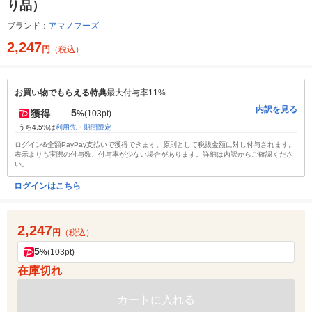
り品）
ブランド：
アマノフーズ
2,247
円
（税込）
お買い物でもらえる特典
最大付与率11%
内訳を見る
5
獲得
%
(103pt)
うち4.5%は
利用先・期間限定
ログイン&全額PayPay支払いで獲得できます。原則として税抜金額に対し付与されます。
表示よりも実際の付与数、付与率が少ない場合があります。詳細は内訳からご確認くださ
い。
ログインはこちら
2,247
円
（税込）
5
%
(103pt)
在庫切れ
カートに入れる