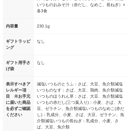
いつものおみそ汁（赤だし、なめこ、長ねぎ）×
各3食
内容量
230.1g
ギフトラッピ
なし
ング
ギフト用手さ
なし
げ袋
表示すべきア
減塩いつものとうふ：さば、大豆、魚介類減塩
レルギー項
いつものなす：さば、大豆、鶏肉、魚介類減塩
目 ※お手元
いつものほうれん草：さば、大豆、魚介類減塩
に届いた商品
いつもの赤だし(三つ葉入り)：小麦、さば、大
を必ずご確認
豆、ゼラチン、魚介類減塩いつものなめこ(赤だ
ください
し)：乳成分、小麦、さば、大豆、ゼラチン、魚
介類減塩いつもの長ねぎ：乳成分、小麦、さ
ば、大豆、魚介類