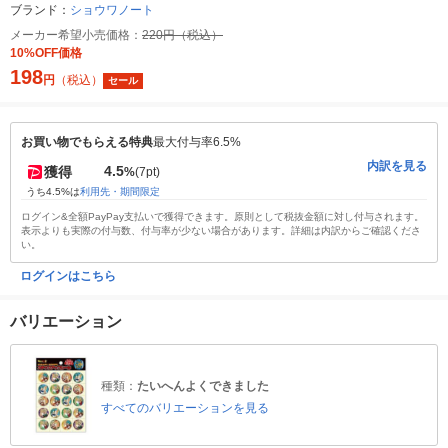
ブランド：
ショウワノート
メーカー希望小売価格：
220円（税込）
10%OFF価格
198
円
（税込）
セール
お買い物でもらえる特典
最大付与率6.5%
内訳を見る
4.5
獲得
%
(7pt)
うち4.5%は
利用先・期間限定
ログイン&全額PayPay支払いで獲得できます。原則として税抜金額に対し付与されます。
表示よりも実際の付与数、付与率が少ない場合があります。詳細は内訳からご確認くださ
い。
ログインはこちら
バリエーション
種類：
たいへんよくできました
すべてのバリエーションを見る