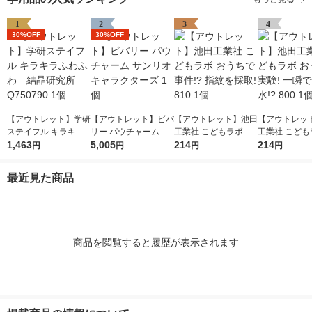
1
2
3
4
30%OFF
30%OFF
【アウトレット】学研
【アウトレット】ビバ
【アウトレット】池田
【アウトレッ
ステイフル キラキラ
リー パウチャーム サ
工業社 こどもラボ お
工業社 こども
ふわふわ 結晶研究所
1,463
ンリオキャラクターズ
5,005
うちで事件!? 指紋を
214
うちで実験! 
214
円
円
円
円
Q750790 1個
1個
採取! 810 1個
る水!? 800 1
最近見た商品
商品を閲覧すると履歴が表示されます