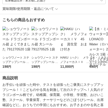
在庫確認住所：東京都にお届け
賞味期限/使用期限・返品について
こちらの商品もおすすめ
ショウワノート ステ
ショウワノート ステ
HAKU（ハク） メラ
【水・ミネラ
ップアップシール ド
ップアップシール ド
ノフォーカスＩＶ 4
ター】LOHACO
ラゴンボール超 よく
198
ラゴンボール超 大シ
198
5ｇ 資生堂 おまけ
11,000
r（ロハコウォ
490
円
円
円
円
できました 79127052
ール 791270525 1袋
付き
ー）2L ラベル
0 1袋
箱（5本入）
商品説明
シ） オリジナ
お手伝いを頑張った時や、テストを頑張ったご褒美にステップアッ
プシール！！こどものやる気を刺激して次のステップへ！人気のド
ラゴンボール柄です。幼稚園、保育園、小学校、学習塾、おけいこ
塾、スクール、学童保育、ナーサリーなどのごぼうびシール、出席
確認などに。おうちでの学習にもおすすめ。お子さまのやる気と喜