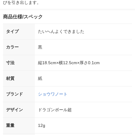
びを引き出します。
商品仕様/スペック
タイプ
たいへんよくできました
カラー
黒
寸法
縦18.5cm×横12.5cm×厚さ0.1cm
材質
紙
ブランド
ショウワノート
デザイン
ドラゴンボール超
重量
12g