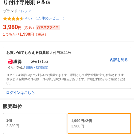
り付け専用剤 P＆G
ブランド：
レノア
4.67 （15件のレビュー）
3,980
円
（税込）
本気プライス
1,990
1つあたり
円
（税込）
お買い物でもらえる特典
最大付与率11%
内訳を見る
5
獲得
%
(181pt)
うち4.5%は
利用先・期間限定
ログイン&全額PayPay支払いで獲得できます。原則として税抜金額に対し付与されます。
表示よりも実際の付与数、付与率が少ない場合があります。詳細は内訳からご確認くださ
い。
ログインはこちら
販売単位
1個
1,990円×2個
2,280円
3,980円