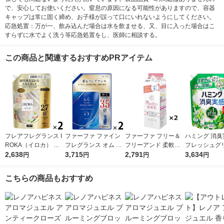
で、安心してお使いください。窒息の原因になる可能性がありますので、容器
キャップは常に固く締め、お子様が誤って口にいれないようにしてください。
応急処置：万が一、飲み込んだ場合は水を飲ませる、又、目に入った場合はこ
すらずに水でよく洗う等応急処置をし、医師に相談する。
この商品と関連するおすすめPRアイテム
フレアフレグランス I
ファーファ ファイン
ファーファ フリー＆
ハミング 消臭
ROKA（イロカ） ネ
フレグランス オム 詰
フリーアンド 柔軟剤
フレッシュグ
イキッドリリー 柔軟
2,638
め替え 特大 2000mL
3,715
無香料 詰め替え 1500
2,791
香り 超特大 
3,634
円
円
円
円
剤 詰め替え 超特大 12
1セット(1個×2) 柔軟
ml 1セット（2個入）
2190g 1セッ
00ml 1セット（2個入)
剤 NSファーファ
柔軟剤 NSファーフ
入） 柔軟剤 
こちらの商品もおすすめ
花王
ァ・ジャパン