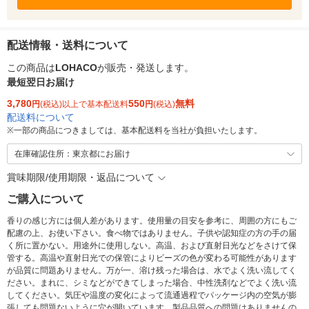
配送情報・送料について
この商品は
LOHACO
が販売・発送します。
最短翌日お届け
3,780
550
無料
円
(税込)以上で基本配送料
円
(税込)
配送料について
※
一部の商品につきましては、基本配送料を当社が負担いたします。
在庫確認住所：東京都にお届け
賞味期限/使用期限・返品について
ご購入について
香りの感じ方には個人差があります。使用量の目安を参考に、周囲の方にもご
配慮の上、お使い下さい。食べ物ではありません。子供や認知症の方の手の届
く所に置かない。用途外に使用しない。高温、および直射日光などをさけて保
管する。高温や直射日光での保管によりビーズの色が変わる可能性があります
が品質に問題ありません。万が一、溶け残った場合は、水でよく洗い流してく
ださい。まれに、シミなどができてしまった場合、中性洗剤などでよく洗い流
してください。気圧や温度の変化によって流通過程でパッケージ内の空気が膨
張しても問題ないように穴が開いています。製品品質への問題はありませんの