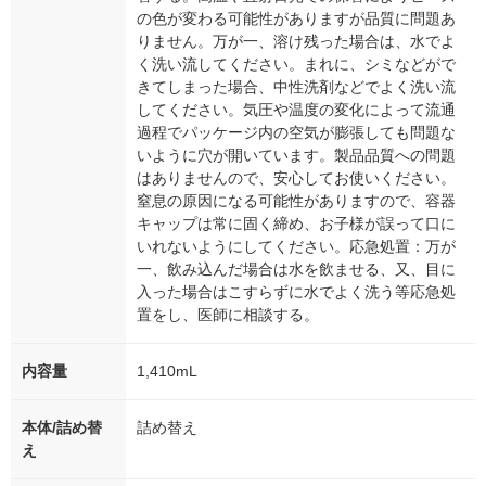
の色が変わる可能性がありますが品質に問題あ
りません。万が一、溶け残った場合は、水でよ
く洗い流してください。まれに、シミなどがで
きてしまった場合、中性洗剤などでよく洗い流
してください。気圧や温度の変化によって流通
過程でパッケージ内の空気が膨張しても問題な
いように穴が開いています。製品品質への問題
はありませんので、安心してお使いください。
窒息の原因になる可能性がありますので、容器
キャップは常に固く締め、お子様が誤って口に
いれないようにしてください。応急処置：万が
一、飲み込んだ場合は水を飲ませる、又、目に
入った場合はこすらずに水でよく洗う等応急処
置をし、医師に相談する。
内容量
1,410mL
本体/詰め替
詰め替え
え