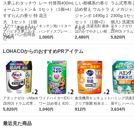
【アウトレット】レノ
キッチン泡ハイター
さらさ 洗濯洗剤 液体
アタックゼロ（A
アハピネス夢ふわタッ
ハンディスプレー 付
ほのかでやさしい柑橘
ZERO) ドラ
チウォームコットン＆
796
替用400mL 1セット
1,000
系の香り 詰め替え ウ
2,480
詰め替え メガ
5,820
円
円
円
円
すずらんの香り 特
（1個×4） 花王
ルトラジャンボ 1490
ボ 2300g 1
大 1セット（1個×
g 1セット（1個×2）
個入) 洗濯洗剤
LOHACOからのおすすめPRアイテム
2） 柔軟剤 P＆Gジ
P＆G
ャパン合同会社
アタックゼロ（Attack
ワイドハイターEXパ
食洗機用キュキュット
ハミング消臭実
ZERO) ドラム式専用
ワー 詰め替え 820ml
クリア除菌 粉末タイ
屋干し ハーバ
詰め替え メガジャン
5,820
1セット（2個入) 洗濯
1,040
プ オレンジ 詰め替え
912
ン 超特大 詰め
3,634
円
円
円
円
ボ 2300g 1セット（2
漂白剤 花王
500g 1セット（2個
30g 1セット
個入) 洗濯洗剤 花王
入） 食洗機用洗剤 花
2） 柔軟剤 花
最近見た商品
王