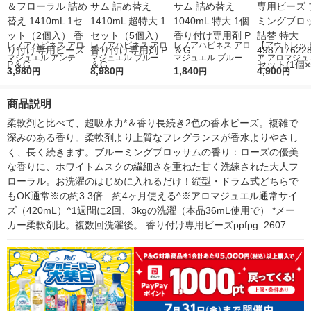
レノアハピネス アロ
レノアハピネス アロ
レノアハピネス アロ
【アウトレッ
マジュエル アンティ
マジュエル ブルーミ
マジュエル ブルーミ
ア アロマジュ
ークローズ＆フローラ
3,980
ングブロッサム 詰め
8,980
ングブロッサム 詰め
1,840
り付け専用ビー
4,900
円
円
円
円
ル 詰め替え 1410mL
替え 1410mL 超特大
替え 1040mL 特大 1
ルーミングブ
1セット（2個入） 香
1セット（5個入） 香
個 香り付け専用剤 P
詰替 特大 4987
商品説明
り付け専用ビーズ P＆
り付け専用剤 P＆G
＆G
8734 1セット(
G
柔軟剤と比べて、超吸水力*＆香り長続き2色の香水ビーズ。複雑で
深みのある香り。柔軟剤より上質なフレグランスが香水よりやさし
く、長く続きます。ブルーミングブロッサムの香り：ローズの優美
な香りに、ホワイトムスクの繊細さを重ねた甘く洗練された大人フ
ローラル。お洗濯のはじめに入れるだけ！縦型・ドラム式どちらで
もOK通常※の約3.3倍　約4ヶ月使える^※アロマジュエル通常サイ
ズ（420mL）^1週間に2回、3kgの洗濯（本品36mL使用で） *メー
カー柔軟剤比。複数回洗濯後。 香り付け専用ビーズppfpg_2607