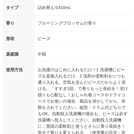
タイプ
詰め替え/1410mL
香り
ブルーミングブロッサムの香り
形状
ビーズ
原産国
中国
使用方法
お洗濯のはじめに入れるだけ！1 洗濯槽にビー
ズを直接入れるだけ。2 洗剤や柔軟剤をいつも
通り入れる。空気を含んだビーズだからよく溶
ける。「すすぎ1回」で香りもっと長続き！溶け
残りも心配なし！おしゃれ着コースやドライコ
ースでお使いの場合、製品を溶かしてから、衣
類を入れてください。縦型・ドラム式どちらで
もOK。自動投入洗濯機の場合も、ビーズは必ず
洗濯槽へ投入してください。自動投入洗濯機
に：普段の柔軟剤と使うとさらに香り長続き！
気分で香りも変えられる。（使用量の目安：衣