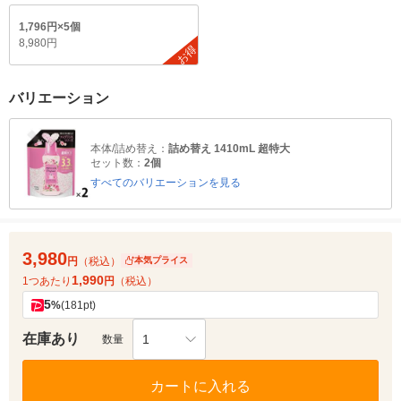
1,796円×5個
8,980円
お得
バリエーション
本体/詰め替え：
詰め替え 1410mL 超特大
セット数：
2個
すべてのバリエーションを見る
3,980
円
（税込）
本気プライス
1,990
1つあたり
円
（税込）
5
%
(181pt)
在庫あり
1
数量
カートに入れる