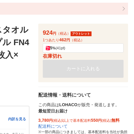
スタオル
924
円
（税込）
アウトレット
462
 FN4
1つあたり
円
（税込）
5
%
(41pt)
枚入×
在庫切れ
カートに入れる
配送情報・送料について
この商品は
LOHACO
が販売・発送します。
最短翌日お届け
内訳を見る
3,780
550
無料
円
(税込)以上で基本配送料
円
(税込)
配送料について
※
一部の商品につきましては、基本配送料を当社が負担