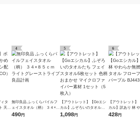
4
5
6
ディタ
無印良品 ふっくらパイルフ
【アウトレット】【Goエシ
【アウトレット】
ト 天然
ェイスタオル（柄） ３４×８
カル】ふぞろいのタオルた
カル】訳あり 林 
（LOH
５ｃｍ ライトグレーストラ
ち フェイスタオル5枚セット
撚糸バスタオル 
490
1,098
428
円
円
円
イプ 良品計画
色柄おまかせ マイクロファ
ワー パープル BJ44
イバー素材 1セット（5枚
枚
入）