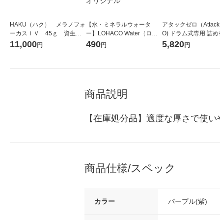
HAKU（ハク） メラノフォ
【水・ミネラルウォータ
アタックゼロ（Attack
ーカスＩＶ 45ｇ 資生
ー】LOHACO Water（ロハ
O) ドラム式専用 詰め
堂 おまけ付き
コウォーター）2L ラベルレ
ガジャンボ 2300g 1
11,000
490
5,820
円
円
円
ス 1箱（5本入）（イチオ
（2個入) 洗濯洗剤 花
シ） オリジナル
商品説明
【在庫処分品】適度な厚さで使い
商品仕様/スペック
カラー
パープル(紫)