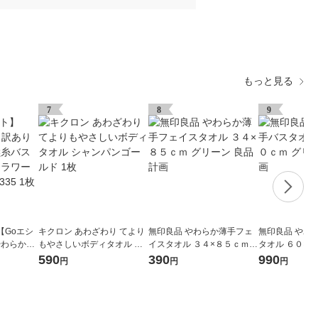
もっと見る
7
8
9
【Goエシ
キクロン あわざわり てより
無印良品 やわらか薄手フェ
無印良品 やわ
やわらか無
もやさしいボディタオル シ
イスタオル ３４×８５ｃｍ
タオル ６０×１
フローフラ
ャンパンゴールド 1枚
グリーン 良品計画
リーン 良品計
590
390
990
円
円
円
3335 1