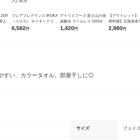
 ZER
フレアフレグランス IROKA
アイリスフーズ 富士山の強
【アウトレット】
替え メ
（イロカ） ネイキッドリリ
炭酸水 ラベルレス 500ml 1
替特価】北海道産
セット
ーの香り 柔軟剤 詰め替え 超
箱（24本入）
し 無洗米 5kg 1
6,582
1,420
2,980
円
円
円
王
特大 1200ml 1セット（5個
米 木徳神糧 オリ
入) 花王
やすい、カラータオル。部屋干しに◎
サイズ
フェイ