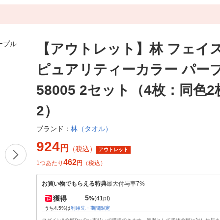
【アウトレット】林 フェイ
ピュアリティーカラー パープル
58005 2セット（4枚：同色2
2）
林（タオル）
ブランド：
924
円
（税込）
アウトレット
462
1つあたり
円
（税込）
お買い物でもらえる特典
最大付与率7%
5
獲得
%
(41pt)
うち4.5%は
利用先・期間限定