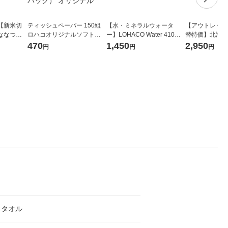
【新米切
ティッシュペーパー 150組
【水・ミネラルウォータ
【アウトレット
ななつぼ
ロハコオリジナルソフトパ
ー】LOHACO Water 410ml
替特価】北海道
袋 令和7年産
ックティッシュ フィオナ オ
1箱（20本入）ラベルレス
し 精白米 5kg
470
1,450
2,950
円
円
円
ジナル
リジナル 1セット（10個：
（イチオシ） オリジナル
米 木徳神糧 オ
5個入×2パック） オリジナ
ル
スタオル