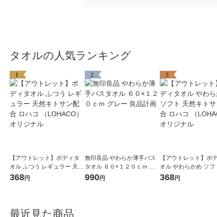
タオルの人気ランキング
1
2
3
【アウトレット】ボディタ
無印良品 やわらか薄手バス
【アウトレット】ボ
オル ふつう レギュラー 天然
タオル ６０×１２０ｃｍ グ
オル やわらかめ ソフ
キトサン配合 ロハコ （LOH
レー 良品計画
キトサン配合 ロハコ 
368
990
368
円
円
円
ACO） オリジナル
ACO） オリジナル
最近見た商品