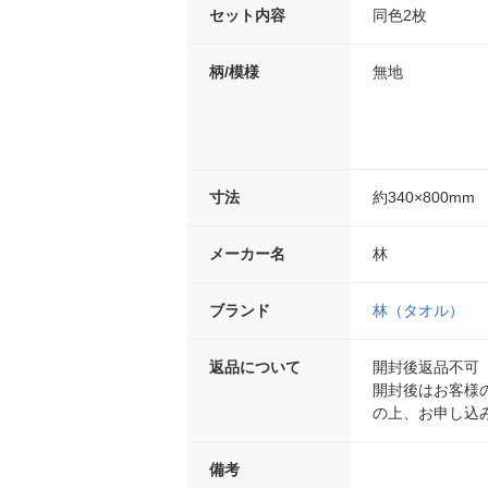
セット内容
同色2枚
柄/模様
無地
寸法
約340×800mm
メーカー名
林
ブランド
林（タオル）
返品について
開封後返品不可
開封後はお客様
の上、お申し込
備考