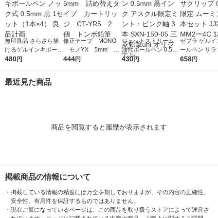
無印良品 さらさら描
修正テープ MONO
ジェットストリーム
ゼブラ ゲルイ
けるゲルインキボール
モノYX 5mm 詰
油性ボールペン 0.5m
ールペン サラ
ペン ノック式 0.5mm
480
め替えタイプ カート
444
m 黒インク アスクル
430
ップ 0.5mm 
658
円
円
円
円
黒 1セット（1本×4）
リッジ CT-YR5 2
限定ミント・ピンク軸
ミン 黒4本セッ
良品計画
個 トンボ鉛筆
3本 SXN-150-05 三菱
9ーMM2ー4C
最近見た商品
鉛筆uni オリジナル
商品を閲覧すると履歴が表示されます
掲載商品の情報について
・
掲載している情報の精度には万全を期しておりますが、その内容の正確性、
安全性、有用性を保証するものではありません。
・
現在ご覧になっているページは、この商品を取り扱うストアによって運営さ