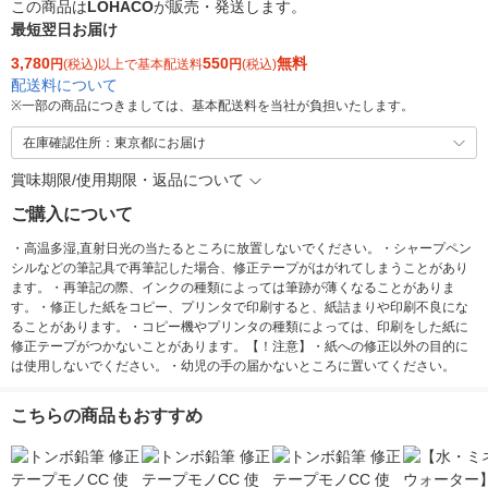
この商品は
LOHACO
が販売・発送します。
最短翌日お届け
3,780
550
無料
円
(税込)以上で基本配送料
円
(税込)
配送料について
※
一部の商品につきましては、基本配送料を当社が負担いたします。
在庫確認住所：東京都にお届け
賞味期限/使用期限・返品について
ご購入について
・高温多湿,直射日光の当たるところに放置しないでください。・シャープペン
シルなどの筆記具で再筆記した場合、修正テープがはがれてしまうことがあり
ます。・再筆記の際、インクの種類によっては筆跡が薄くなることがありま
す。・修正した紙をコピー、プリンタで印刷すると、紙詰まりや印刷不良にな
ることがあります。・コピー機やプリンタの種類によっては、印刷をした紙に
修正テープがつかないことがあります。【！注意】・紙への修正以外の目的に
は使用しないでください。・幼児の手の届かないところに置いてください。
こちらの商品もおすすめ