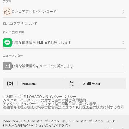
アプリ
ロハコアプリをダウンロード
ロハコアプリについて
ロハコ公式LINE
お得な最新情報をLINEでお届けします
ニュースレター
お得な最新情報をメールでお届けします
Instagram
X（旧Twitter）
ご利用上の注意
LOHACOプライバシーポリシー
カスタマーハラスメントに対する基本方針
ご利用規約
アスクルのサイバーセキュリティ
特定商取引法に基づく表記
酒類販売管理者標識の掲示
古物営業法に基づく表記
医薬品の販売に関する表示
Yahoo!ショッピング
LINEヤフープライバシーポリシー
LINEヤフープライバシーセンター
利用規約
免責事項
Yahoo!ショッピングガイドライン