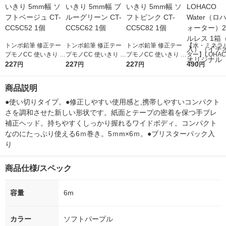
トンボ鉛筆 修正テー
トンボ鉛筆 修正テー
トンボ鉛筆 修正テー
【水・ミネラ
プモノCC 使いきり 5
プモノCC 使いきり 5
プモノCC 使いきり 5
ター】LOHACO
mm幅 ソフトベージュ
227
mm幅 ブルーグリーン
227
mm幅 ソフトピンク C
227
r（ロハコウォ
490
円
円
円
円
CT-CC5C52 1個
CT-CC5C62 1個
T-CC5C82 1個
ー）2L ラベル
箱（5本入）
商品説明
シ） オリジナ
●使い切りタイプ。●修正しやすい使用感と,携帯しやすいコンパクト
さを調和させた新しい形状です。紙面とテープの密着を保つ手ブレ
補正ヘッド。持ちやすくしっかり握れるワイドボディ。コンパクト
なのにたっぷり使える6ｍ巻き。5ｍm×6ｍ。●ブリスターパック入
り　
商品仕様/スペック
容量
6m
カラー
ソフトパープル