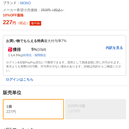
ブランド：
MONO
メーカー希望小売価格：
253円（税込）
10%OFF価格
227
円
（税込）
セール
お買い物でもらえる特典
最大付与率7%
内訳を見る
5
獲得
%
(10pt)
うち4.5%は
利用先・期間限定
ログイン&全額PayPay支払いで獲得できます。原則として税抜金額に対し付与されます。
表示よりも実際の付与数、付与率が少ない場合があります。詳細は内訳からご確認くださ
い。
ログインはこちら
販売単位
215円×5個
1個
1,075円
227円