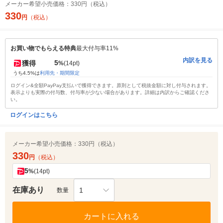
メーカー希望小売価格：
330円（税込）
330
円
（税込）
お買い物でもらえる特典
最大付与率11%
内訳を見る
5
獲得
%
(14pt)
うち4.5%は
利用先・期間限定
ログイン&全額PayPay支払いで獲得できます。原則として税抜金額に対し付与されます。
表示よりも実際の付与数、付与率が少ない場合があります。詳細は内訳からご確認くださ
い。
ログインはこちら
メーカー希望小売価格：
330円（税込）
330
円
（税込）
5
%
(14pt)
在庫あり
1
数量
カートに入れる