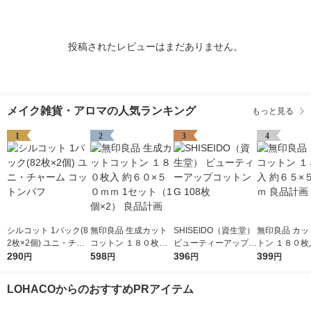
投稿されたレビューはまだありません。
メイク雑貨・アロマの人気ランキング
もっと見る
1
2
3
4
シルコット 1パック(8
無印良品 生成カット
SHISEIDO（資生堂）
無印良品 カッ
2枚×2個) ユニ・チャ
コットン １８０枚入
ビューティーアップコ
トン １８０枚
ーム コットンパフ
290
約６０×５０ｍｍ 1セ
598
ットン G 108枚
396
５×５０ｍｍ 
399
円
円
円
円
ット（1個×2） 良品計
画
LOHACOからのおすすめPRアイテム