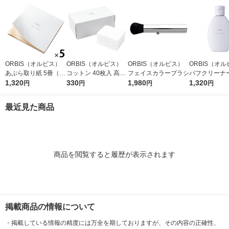
ORBIS（オルビス）
ORBIS（オルビス）
ORBIS（オルビス）
ORBIS（オ
あぶら取り紙 5冊（30
コットン 40枚入 高級
フェイスカラーブラシ
パフクリーナー
枚×5冊）
1,320
綿100％
330
1,980
×2個
1,320
円
円
円
円
最近見た商品
商品を閲覧すると履歴が表示されます
掲載商品の情報について
・
掲載している情報の精度には万全を期しておりますが、その内容の正確性、