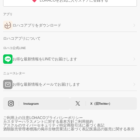
LOHACOをお気に入りストアに登録する
アプリ
ロハコアプリをダウンロード
ロハコアプリについて
ロハコ公式LINE
お得な最新情報をLINEでお届けします
ニュースレター
お得な最新情報をメールでお届けします
Instagram
X（旧Twitter）
ご利用上の注意
LOHACOプライバシーポリシー
カスタマーハラスメントに対する基本方針
ご利用規約
アスクルのサイバーセキュリティ
特定商取引法に基づく表記
酒類販売管理者標識の掲示
古物営業法に基づく表記
医薬品の販売に関する表示