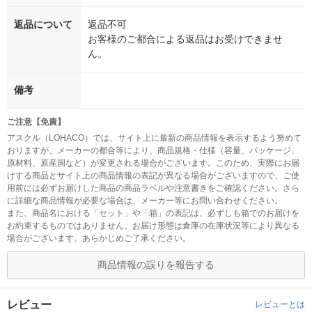
返品について
返品不可
お客様のご都合による返品はお受けできませ
ん。
備考
ご注意【免責】
アスクル（LOHACO）では、サイト上に最新の商品情報を表示するよう努めて
おりますが、メーカーの都合等により、商品規格・仕様（容量、パッケージ、
原材料、原産国など）が変更される場合がございます。このため、実際にお届
けする商品とサイト上の商品情報の表記が異なる場合がございますので、ご使
用前には必ずお届けした商品の商品ラベルや注意書きをご確認ください。さら
に詳細な商品情報が必要な場合は、メーカー等にお問い合わせください。
また、商品名における「セット」や「箱」の表記は、必ずしも箱でのお届けを
お約束するものではありません。お届け形態は倉庫の在庫状況等により異なる
場合がございます。あらかじめご了承ください。
商品情報の誤りを報告する
レビュー
レビューとは