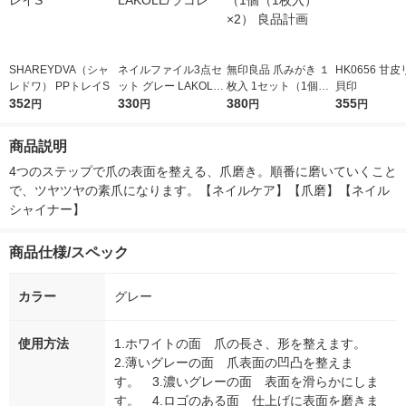
SHAREYDVA（シャ
ネイルファイル3点セ
無印良品 爪みがき １
HK0656 甘
レドワ） PPトレイS
ット グレー LAKOLE/
枚入 1セット（1個（1
貝印
352
ラコレ
330
枚入）×2） 良品計画
380
355
円
円
円
円
商品説明
4つのステップで爪の表面を整える、爪磨き。順番に磨いていくこと
で、ツヤツヤの素爪になります。【ネイルケア】【爪磨】【ネイル
シャイナー】
商品仕様/スペック
カラー
グレー
使用方法
1.ホワイトの面 爪の長さ、形を整えます。
2.薄いグレーの面 爪表面の凹凸を整えま
す。 3.濃いグレーの面 表面を滑らかにしま
す。 4.ロゴのある面 仕上げに表面を磨きま