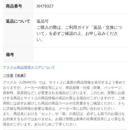
商品番号
XH79327
返品について
返品可
ご購入の際は、ご利用ガイド「返品・交換につ
いて」を必ずご確認の上、お申し込みくださ
い。
備考
アスクル商品環境スコアについて
ご注意【免責】
アスクル（LOHACO）では、サイト上に最新の商品情報を表示するよう努めて
おりますが、メーカーの都合等により、商品規格・仕様（容量、パッケージ、
原材料、原産国など）が変更される場合がございます。このため、実際にお届
けする商品とサイト上の商品情報の表記が異なる場合がございますので、ご使
用前には必ずお届けした商品の商品ラベルや注意書きをご確認ください。さら
に詳細な商品情報が必要な場合は、メーカー等にお問い合わせください。
また、商品名における「セット」や「箱」の表記は、必ずしも箱でのお届けを
お約束するものではありません。お届け形態は倉庫の在庫状況等により異なる
場合がございます。あらかじめご了承ください。