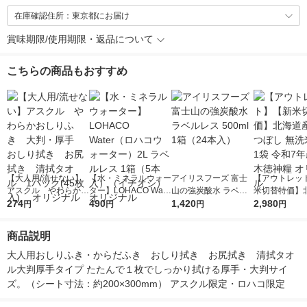
在庫確認住所：東京都にお届け
賞味期限/使用期限・返品について
こちらの商品もおすすめ
【大人用/流せない】
【水・ミネラルウォー
アイリスフーズ 富士
【アウトレッ
アスクル やわらかお
ター】LOHACO Wate
山の強炭酸水 ラベル
米切替特価】
しりふき 大判・厚
274
r（ロハコウォータ
490
レス 500ml 1箱（24
1,420
ななつぼし 無洗
2,980
円
円
円
円
手 おしり拭き お尻
ー）2L ラベルレス 1
本入）
g 1袋 令和7年
拭き 清拭タオル 1
箱（5本入）（イチオ
徳神糧 オリジ
商品説明
パック(45枚入) オ
シ） オリジナル
リジナル
大人用おしりふき・からだふき　おしり拭き　お尻拭き　清拭タオ
ル大判厚手タイプ たたんで１枚でしっかり拭ける厚手・大判サイ
ズ。（シート寸法：約200×300mm） アスクル限定・ロハコ限定