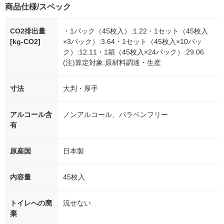
商品仕様/スペック
CO2排出量
・1パック（45枚入）:1.22・1セット（45枚入
[kg-CO2]
×3パック）:3.64・1セット（45枚入×10パッ
ク）:12.11・1箱（45枚入×24パック）:29.06
(注)算定対象:原材料調達・生産
寸法
大判・厚手
アルコール含
ノンアルコール、パラベンフリー
有
原産国
日本製
内容量
45枚入
トイレへの廃
流せない
棄