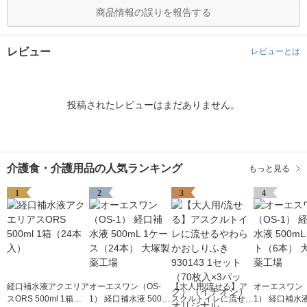
商品情報の誤りを報告する
レビュー
レビューとは
投稿されたレビューはまだありません。
介護食・介護用品の人気ランキング
もっと見る
1
2
3
4
経口補水液アクエリア
オーエスワン（OS-
【大人用/流せる】ア
オーエスワン（
スORS 500ml 1箱（2
1） 経口補水液 500m
スクルトイレに流せる
1） 経口補水液