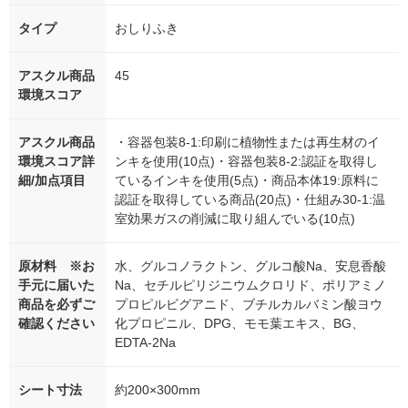
タイプ
おしりふき
アスクル商品
45
環境スコア
アスクル商品
・容器包装8-1:印刷に植物性または再生材のイ
環境スコア詳
ンキを使用(10点)・容器包装8-2:認証を取得し
細/加点項目
ているインキを使用(5点)・商品本体19:原料に
認証を取得している商品(20点)・仕組み30-1:温
室効果ガスの削減に取り組んでいる(10点)
原材料 ※お
水、グルコノラクトン、グルコ酸Na、安息香酸
手元に届いた
Na、セチルピリジニウムクロリド、ポリアミノ
商品を必ずご
プロピルビグアニド、ブチルカルバミン酸ヨウ
確認ください
化プロピニル、DPG、モモ葉エキス、BG、
EDTA-2Na
シート寸法
約200×300mm