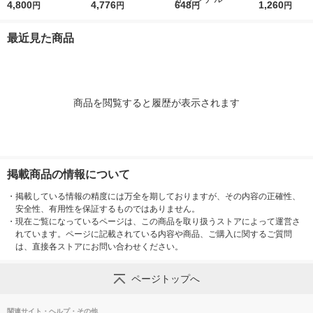
4本入）
4,800
L 1ケース（24本） 大
4,776
やわらかおしりふき 9
648
L 1セット（6
1,260
円
円
円
円
塚製薬工場
30143 1セット（70枚
塚製薬工場
入×3パック）（イチ
最近見た商品
オシ） オリジナル
商品を閲覧すると履歴が表示されます
掲載商品の情報について
・
掲載している情報の精度には万全を期しておりますが、その内容の正確性、
安全性、有用性を保証するものではありません。
・
現在ご覧になっているページは、この商品を取り扱うストアによって運営さ
れています。ページに記載されている内容や商品、ご購入に関するご質問
は、直接各ストアにお問い合わせください。
ページトップへ
関連サイト・ヘルプ・その他