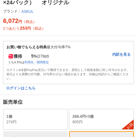
×24パック） オリジナル
ブランド：
ASKUL
6,072
円
（税込）
253
1つあたり
円
（税込）
お買い物でもらえる特典
最大付与率7%
内訳を見る
5
獲得
%
(278pt)
うち4.5%は
利用先・期間限定
ログイン&全額PayPay支払いで獲得できます。原則として税抜金額に対し付与されます。
表示よりも実際の付与数、付与率が少ない場合があります。詳細は内訳からご確認くださ
い。
ログインはこちら
販売単位
1個
268.4円×3個
274円
805円
お得