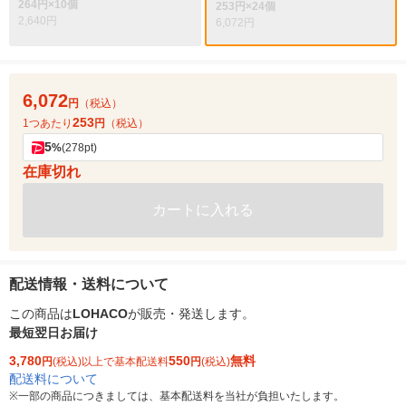
264円×10個
253円×24個
2,640円
6,072円
6,072
円
（税込）
253
1つあたり
円
（税込）
5
%
(278pt)
在庫切れ
カートに入れる
配送情報・送料について
この商品は
LOHACO
が販売・発送します。
最短翌日お届け
3,780
550
無料
円
(税込)以上で基本配送料
円
(税込)
配送料について
※
一部の商品につきましては、基本配送料を当社が負担いたします。