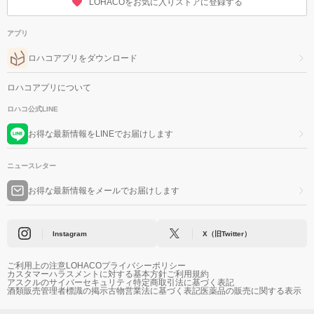
LOHACOをお気に入りストアに登録する
アプリ
ロハコアプリをダウンロード
ロハコアプリについて
ロハコ公式LINE
お得な最新情報をLINEでお届けします
ニュースレター
お得な最新情報をメールでお届けします
Instagram
X（旧Twitter）
ご利用上の注意
LOHACOプライバシーポリシー
カスタマーハラスメントに対する基本方針
ご利用規約
アスクルのサイバーセキュリティ
特定商取引法に基づく表記
酒類販売管理者標識の掲示
古物営業法に基づく表記
医薬品の販売に関する表示