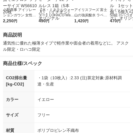
小野商事 アイソレー
【水・ミネラルウォー
アイリスフーズ 富士
ティッシュペー
ションガウン 女性用
ター】LOHACO Wate
山の強炭酸水 ラベル
50組 ロハコ
フリーサイズ CPEガ
2,250
r（ロハコウォータ
490
レス 500ml 1箱（24
1,420
ルソフトパッ
470
円
円
円
円
ウン 使い捨てエプロ
ー）2L ラベルレス 1
本入）
シュ フィオナ
ン フリーサイズ WS6
箱（5本入）（イチオ
ナル 1セット
商品説明
610 20枚
シ） オリジナル
個：5個入×2
オリジナル
通気性に優れた極薄タイプで軽作業や面会者の着用などに。 アスク
ル限定・ロハコ限定
商品仕様/スペック
CO2排出量
・1袋（10枚入）:2.33 (注)算定対象:原材料調
[kg-CO2]
達・生産
カラー
イエロー
サイズ
フリー
材質
ポリプロピレン不織布