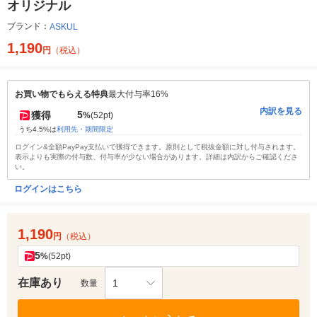
オリジナル
ブランド：
ASKUL
1,190
円
（税込）
お買い物でもらえる特典
最大付与率16%
内訳を見る
5
獲得
%
(52pt)
うち4.5%は
利用先・期間限定
ログイン&全額PayPay支払いで獲得できます。原則として税抜金額に対し付与されます。
表示よりも実際の付与数、付与率が少ない場合があります。詳細は内訳からご確認くださ
い。
ログインはこちら
1,190
円
（税込）
5
%
(52pt)
在庫あり
1
数量