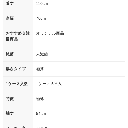
着丈
110cm
身幅
70cm
おすすめ＆注
オリジナル商品
目商品
滅菌
未滅菌
厚さタイプ
極薄
1ケース入数
1ケース 5袋入
特徴
極薄
袖丈
54cm