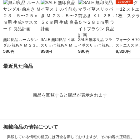
36%OFF
無印良品 ルームサン
SALE 無印良品 イ草
SALE 無印良品 マラ
フォーク HI70
ダル 前あき Ｍ ２３．
スリッパ 前あき Ｍ ２
イ草スリッパ 前あき
ストエカス M
５〜２５ｃｍ用 生成×
590
３．５〜２５ｃｍ用
990
ＸＬ ２６．５〜２８
990
クラブ
6,320
円
円
円
円
マスタード 良品計画
生成 良品計画
ｃｍ用 ライトブラウ
ン 良品計画
最近見た商品
商品を閲覧すると履歴が表示されます
掲載商品の情報について
・
掲載している情報の精度には万全を期しておりますが、その内容の正確性、