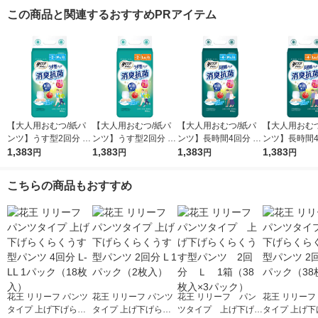
この商品と関連するおすすめPRアイテム
【大人用おむつ/紙パ
【大人用おむつ/紙パ
【大人用おむつ/紙パ
【大人用おむつ
ンツ】うす型2回分 M-
ンツ】うす型2回分 L-
ンツ】長時間4回分 M-
ンツ】長時間4回
L 消臭抗菌 肌ケアア
1,383
LL 消臭抗菌 肌ケアア
1,383
L 消臭抗菌 肌ケアア
1,383
LL 消臭抗菌 
1,383
円
円
円
円
クティ 1パック(18枚
クティ 1パック(16枚
クティ 1パック(16枚
クティ 1パック
入) 日本製紙クレシア
入) 日本製紙クレシア
入) 日本製紙クレシア
入) 日本製紙
こちらの商品もおすすめ
花王 リリーフ パンツ
花王 リリーフ パンツ
花王 リリーフ パン
花王 リリーフ
タイプ 上げ下げらく
タイプ 上げ下げらく
ツタイプ 上げ下げら
タイプ 上げ下