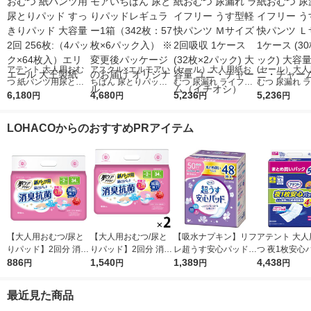
アテント 大人用おむ
アスクル×エルモアい
(セール）大人用紙お
(セール）大
つ 紙パンツ用尿とり
ちばん 尿とりパッド
むつ 尿漏れ ライフリ
むつ 尿漏れ 
パッド すっきりパッ
6,180
レギュラー1箱（342
4,680
ー うす型軽快パンツ
5,236
ー うす型軽快
5,236
円
円
円
円
ド 大容量 2回 256枚:
枚：57枚×6パック
Ｍサイズ 2回吸収 1ケ
Ｌサイズ 1ケー
（4パック×64枚入）
入） ※変更後パッケ
ース (32枚×2パック)
枚×2パック) 
LOHACOからのおすすめPRアイテム
エリエール 大王製紙
ージのお届け オリジ
大容量 ユニ・チャー
ニ・チャーム
ナル
ム（イチオシ）
【大人用おむつ/尿と
【大人用おむつ/尿と
【吸水ナプキン】リフ
アテント 大人
りパッド】2回分 消臭
りパッド】2回分 消臭
レ超うす安心パッドま
つ 夜1枚安心
抗菌 肌ケア アクティ
886
抗菌 肌ケア アクティ
1,540
とめ買いパック50cc4
1,389
ープ用パッド 
4,438
円
円
円
円
1パック(34枚入) 日本
1セット(68枚：34枚
8枚 1パック（48
4回 112枚:（2パック×
製紙クレシア
入×2パック) 日本製紙
枚）羽なし23cm 尿
56エリエール
最近見た商品
クレシア
漏れ 軽失禁 パッ
紙