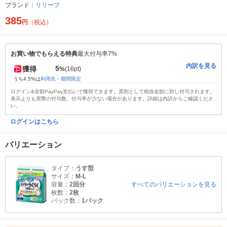
ブランド：
リリーフ
385
円
（税込）
お買い物でもらえる特典
最大付与率7%
内訳を見る
5
獲得
%
(16pt)
うち4.5%は
利用先・期間限定
ログイン&全額PayPay支払いで獲得できます。原則として税抜金額に対し付与されます。
表示よりも実際の付与数、付与率が少ない場合があります。詳細は内訳からご確認くださ
い。
ログインはこちら
バリエーション
タイプ：
うす型
サイズ：
M-L
容量：
2回分
すべてのバリエーションを見る
枚数：
2枚
パック数：
1パック