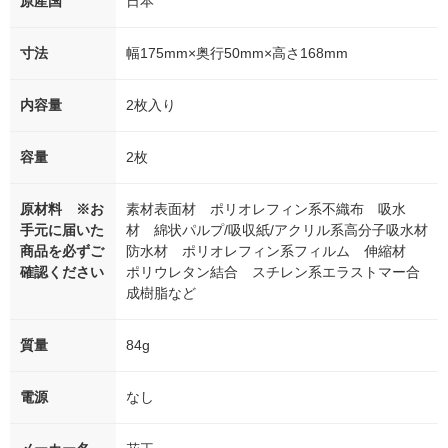
原産国
日本
寸法
幅175mm×奥行50mm×高さ168mm
内容量
2枚入り
容量
2枚
原材料 ※お
素材表面材 ポリオレフィン系不織布 吸水
手元に届いた
材 綿状パルプ/吸収紙/アクリル系高分子吸水材
商品を必ずご
防水材 ポリオレフィン系フィルム 伸縮材
確認ください
ポリウレタン結合 スチレン系エラストマー合
成樹脂など
質量
84g
電源
なし