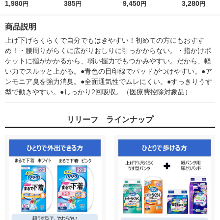
らくうす型パンツ 4回
1,980
らくうす型パンツ 2回
385
くらくうす型パンツ
9,450
らくうす型パン
3,280
円
円
円
円
分 L-LL 1パック（18
分 L 1パック（2枚
2回分 Ｌ 1箱（38
分 L 1パック
枚入）
入）
枚入×3パック）
入）
商品説明
上げ下げらくらくで自分でもはきやすい！初めての方にもおすす
め！・腰周りがらくに広がりおしりに引っかからない。・指かけポ
ケットに指がかかるから、弱い握力でもつかみやすい。だから、軽
い力でスルッと上がる。●青色の目印線でパッドがつけやすい。●ア
ンモニア臭を強力消臭。●全面通気性でムレにくい。●すっきりうす
型で動きやすい。●しっかり2回吸収。（医療費控除対象品）
リリーフ ラインナップ