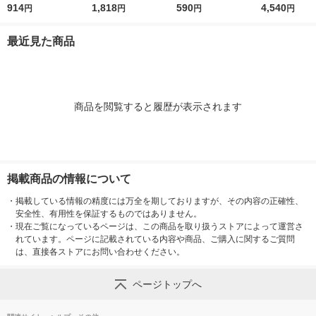
0枚） スタンダー
914
タンダード ファイル
1,818
イルボックス スタン
590
エコノミース
4,540
円
円
円
円
ド ファイル（イチオ
1セット（100枚×2
ダードタイプ ホワイ
ァイル オ
シ） オリジナル
袋）（イチオシ） オ
トグレー 良品計画
最近見た商品
リジナル
商品を閲覧すると履歴が表示されます
掲載商品の情報について
・
掲載している情報の精度には万全を期しておりますが、その内容の正確性、
安全性、有用性を保証するものではありません。
・
現在ご覧になっているページは、この商品を取り扱うストアによって運営さ
れています。ページに記載されている内容や商品、ご購入に関するご質問
は、直接各ストアにお問い合わせください。
ページトップへ