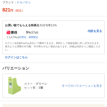
ブランド：
ナカバヤシ
821
円
（税込）
お買い物でもらえる特典
最大付与率11%
内訳を見る
5
獲得
%
(37pt)
うち4.5%は
利用先・期間限定
ログイン&全額PayPay支払いで獲得できます。原則として税抜金額に対し付与されます。
表示よりも実際の付与数、付与率が少ない場合があります。詳細は内訳からご確認くださ
い。
ログインはこちら
バリエーション
カラー：
グリーン
すべてのバリエーションを見る
セット数：
1個