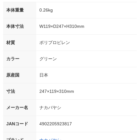
本体重量
0.26kg
本体寸法
W119×D247×H310mm
材質
ポリプロピレン
カラー
グリーン
原産国
日本
寸法
247×119×310mm
メーカー名
ナカバヤシ
JANコード
4902205923817