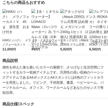
こちらの商品もおすすめ
HAKU（ハク） メラ
【水・ミネラルウォー
アタックゼロ（Attack
フレアフレグラ
ノフォーカスＩＶ 4
ター】LOHACO Wate
ZERO) ドラム式専用
ROKA（イロ
5ｇ 資生堂 おまけ
11,000
r（ロハコウォータ
490
詰め替え メガジャン
5,820
イキッドリリ
6,582
円
円
円
円
付き
ー）2L ラベルレス 1
ボ 2300g 1セット（2
柔軟剤 詰め替
箱（5本入）（イチオ
個入) 洗濯洗剤 花王
大 1200ml 
商品説明
シ） オリジナル
（5個入) 花王
個性を抑えた落ち着いたカラーの展開で、さりげなく生活空間にフ
ィットするカラー収納アイテムです。汎用性の高い収納のベーシッ
クアイテムであるA4ボックスとA4スタンドには6色のフィットカラ
ーを用意しました。リビング、子供部屋、書斎、ベビールーム、パ
ーソナルルーム、オフィス、ワークルームなどあなたのセンスで有
効活用。
商品仕様/スペック