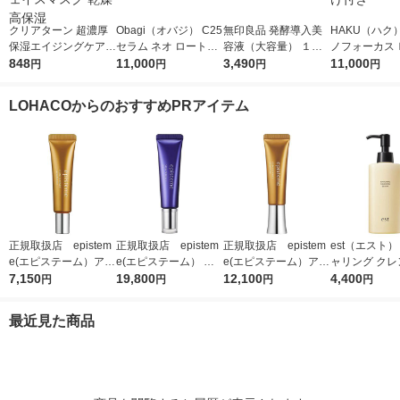
クリアターン 超濃厚
Obagi（オバジ） C25
無印良品 発酵導入美
HAKU（ハク
保湿エイジングケアマ
セラム ネオ ロート製
容液（大容量） １０
ノフォーカス
スクEX 40枚入 大容量
848
薬
11,000
０ｍＬ 良品計画
3,490
5ｇ 資生堂
11,000
円
円
円
円
フェイスマスク 乾燥
付き
高保湿
LOHACOからのおすすめPRアイテム
正規取扱店 epistem
正規取扱店 epistem
正規取扱店 epistem
est（エスト）
e(エピステーム）アイ
e(エピステーム） ス
e(エピステーム）アイ
ャリング クレ
パーフェクトショット
7,150
テムサイエンスアイ 1
19,800
パーフェクトショット
12,100
グセラム 180m
4,400
円
円
円
円
b 9g アイクリーム
8g アイクリーム
b 18g アイクリーム
最近見た商品