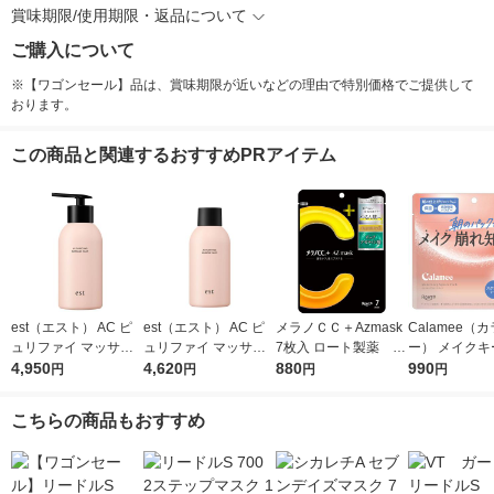
賞味期限/使用期限・返品について
ご購入について
※【ワゴンセール】品は、賞味期限が近いなどの理由で特別価格でご提供して
おります。
この商品と関連するおすすめPRアイテム
est（エスト） AC ピ
est（エスト） AC ピ
メラノＣＣ＋Azmask
Calamee（
ュリファイ マッサー
ュリファイ マッサー
7枚入 ロート製薬 フ
ー） メイクキ
ジウォッシュ 170g 花
4,950
ジウォッシュ レフィ
4,620
ェイスパック 美白
880
クエアパック 
990
円
円
円
円
王
ル 170g 花王
ピュアビタミンC
1個 ロート製
用パック
こちらの商品もおすすめ