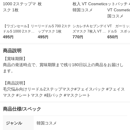
【ワゴンセール】リー
リードルS 700 2ステ
シカレチA セブンデイ
VT ガーリッ
ドルS 1000 2ステッ
ップマスク 1枚
ズマスク 7枚入 VT Co
ドルS スポ
プマスク 1枚
495
495
smetics 韓国コスメ
770
チ 48枚 VT Co
650
円
円
円
円
韓国コスメ
商品説明
【賞味期限】

商品の発送時点で、賞味期限まで残り180日以上の商品をお届けし
ます。

【商品説明】

毛穴悩み向けリードル2ステップマスク#フェイスパック #フェイス
マスク #シートマスク #顔パック #マスクシート
商品仕様/スペック
ジャンル
韓国コスメ