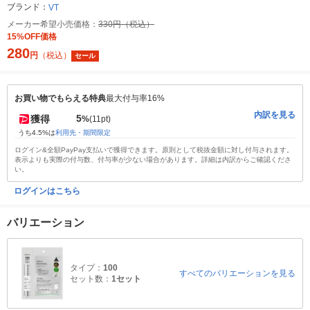
ブランド：
VT
メーカー希望小売価格：
330円（税込）
15%OFF価格
280
円
（税込）
セール
お買い物でもらえる特典
最大付与率16%
内訳を見る
5
獲得
%
(11pt)
うち4.5%は
利用先・期間限定
ログイン&全額PayPay支払いで獲得できます。原則として税抜金額に対し付与されます。
表示よりも実際の付与数、付与率が少ない場合があります。詳細は内訳からご確認くださ
い。
ログインはこちら
バリエーション
タイプ：
100
すべてのバリエーションを見る
セット数：
1セット