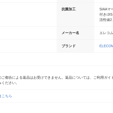
抗菌加工
SIAAマ
付き/JI
活性値2.
メーカー名
エレコ
ブランド
ELECO
のご都合による返品はお受けできません。返品については、ご利用ガイ
みください。
はこちら