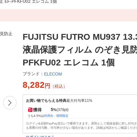
 EF-PFKFU02 エレコム 1個
FUJITSU FUTRO MU937 1
液晶保護フィルム のぞき見防止
PFKFU02 エレコム 1個
ブランド：
ELECOM
8,282
円
（税込）
お買い物でもらえる特典
最大付与率11%
5
獲得
%
(379pt)
うち4.5%は
利用先・期間限定
ログイン&全額PayPay支払いで獲得できます。原則として税抜金額に対し付与
も実際の付与数、付与率が少ない場合があります。詳細は内訳からご確認くださ