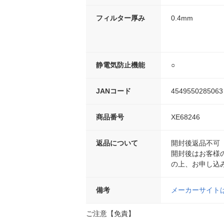
フィルター厚み
0.4mm
静電気防止機能
○
JANコード
4549550285063
商品番号
XE68246
返品について
開封後返品不可
開封後はお客様
の上、お申し込
備考
メーカーサイト
ご注意【免責】