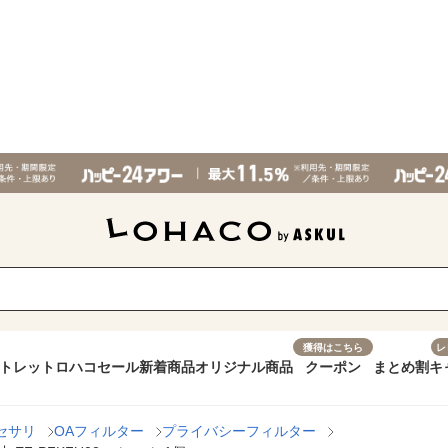
獲得はこちら
レ
トレット
ロハコセール
新着商品
オリジナル商品
クーポン
まとめ割
キ
セサリ
OAフィルター
プライバシーフィルター