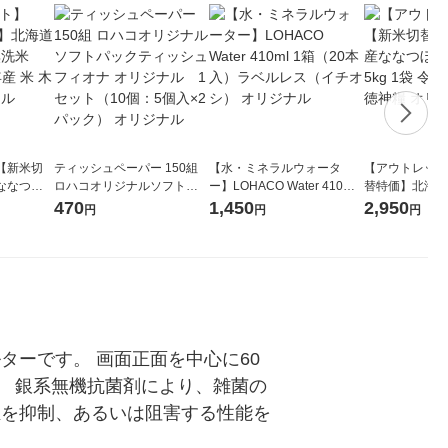
【新米切
ティッシュペーパー 150組
【水・ミネラルウォータ
【アウトレット
ななつぼ
ロハコオリジナルソフトパ
ー】LOHACO Water 410ml
替特価】北海道
袋 令和7年産
ックティッシュ フィオナ オ
1箱（20本入）ラベルレス
し 精白米 5kg
470
1,450
2,950
円
円
円
ジナル
リジナル 1セット（10個：
（イチオシ） オリジナル
米 木徳神糧 オ
5個入×2パック） オリジナ
ル
ターです。 画面正面を中心に60
。 銀系無機抗菌剤により、雑菌の
殖を抑制、あるいは阻害する性能を