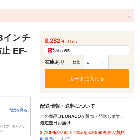
3.3インチ
8,282
円
（税込）
 EF-
5
%
(379pt)
在庫あり
1
数量
カートに入れる
配送情報・送料について
内訳を見る
この商品は
LOHACO
が販売・発送します。
最短翌日お届け
されます。表示より
い。
3,780
550
無料
円
(税込)以上で基本配送料
円
(税込)
配送料について