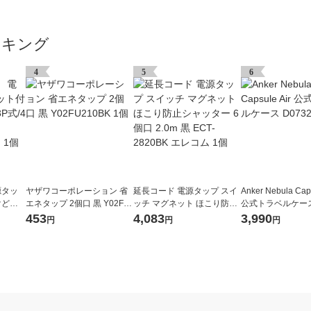
ンキング
4
5
6
源タッ
ヤザワコーポレーション 省
延長コード 電源タップ スイ
Anker Nebula Caps
けどめ
エネタップ 2個口 黒 Y02FU
ッチ マグネット ほこり防止
公式トラベルケース 
m/ホ
210BK 1個
シャッター 6個口 2.0m 黒 E
11 1個
453
4,083
3,990
円
円
円
N2-1
CT-2820BK エレコム 1個