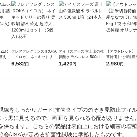
 ZER
フレアフレグランス IROKA
アイリスフーズ 富士山の強
【アウトレット】
替え メ
（イロカ） ネイキッドリリ
炭酸水 ラベルレス 500ml 1
替特価】北海道産
セット
ーの香り 柔軟剤 詰め替え 超
箱（24本入）
し 無洗米 5kg 1
6,582
1,420
2,980
円
円
円
王
特大 1200ml 1セット（5個
米 木徳神糧 オリ
入) 花王
視線をしっかりガード!抗菌タイプののぞき見防止フィル
はまっ黒に見えるので、画面を見られる心配がありません
を保ちます。 こちらの製品は表面上における細菌の増
会(JSA)が定める抗菌性試験に準拠したものです。