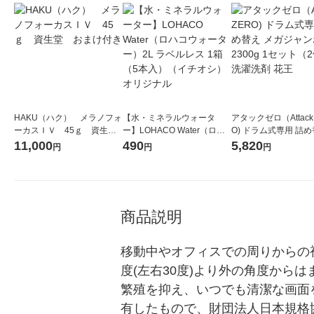
HAKU（ハク） メラノフォ
【水・ミネラルウォータ
アタックゼロ（Attack
ーカスＩＶ 45ｇ 資生
ー】LOHACO Water（ロハ
O) ドラム式専用 詰め
堂 おまけ付き
コウォーター）2L ラベルレ
ガジャンボ 2300g 1
11,000
490
5,820
円
円
円
ス 1箱（5本入）（イチオ
（2個入) 洗濯洗剤 花
シ） オリジナル
商品説明
移動中やオフィスでの周りからの
度(左右30度)より外の角度から
繁殖を抑え、いつでも清潔な画面
有したもので、財団法人日本規格協