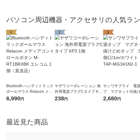
パソコン周辺機器・アクセサリの人気ラ
1
2
3
Bluetooth ハンディトラック
ヤザワコーポレーション 海
サンワサプライ 電
ボールマウス Relacon メデ
外用電源プラグCタイプ KP3
プ マグネット付抜
ィアコントロールボタン M-
1個
タップ 3P式/4個口/1
6,990
238
2,680
円
円
円
RT1BRXBK エレコム 1個
ワイト TAP-MG341
（直送品）
1個
最近見た商品