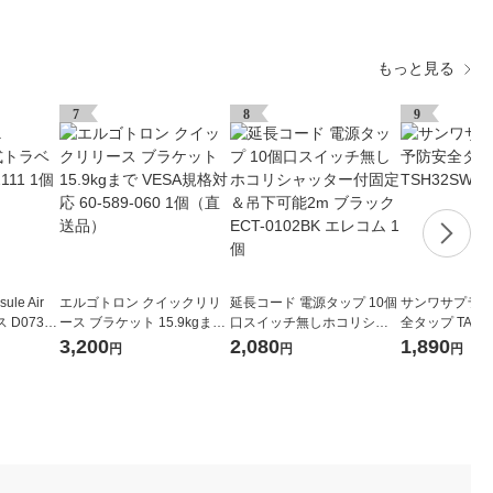
もっと見る
7
8
9
ule Air
エルゴトロン クイックリリ
延長コード 電源タップ 10個
サンワサプライ
D07321
ース ブラケット 15.9kgまで
口スイッチ無しホコリシャ
全タップ TAP-T
VESA規格対応 60-589-060
ッター付固定＆吊下可能2m
個
3,200
2,080
1,890
円
円
円
1個（直送品）
ブラック ECT-0102BK エレ
コム 1個