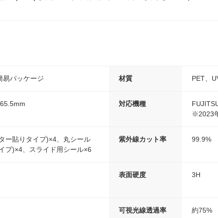
簡易パッケージ
材質
PET、
65.5mm
対応機種
FUJITS
※202
ター貼りタイプ)×4、丸シール
紫外線カット率
99.9%
イプ)×4、スライド用シール×6
表面硬度
3H
可視光線透過率
約75%