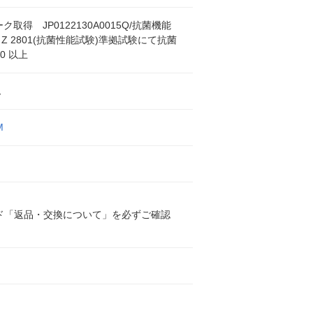
ーク取得 JP0122130A0015Q/抗菌機能
S Z 2801(抗菌性能試験)準拠試験にて抗菌
0 以上
ム
M
ド「返品・交換について」を必ずご確認