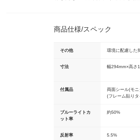
商品仕様/スペック
その他
環境に配慮した
寸法
幅294mm×高さ1
付属品
両面シール(モニ
(フレーム貼りタ
ブルーライトカ
約50%
ット率
反射率
5.5%