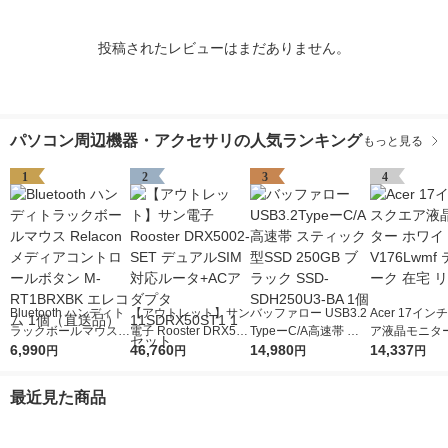
投稿されたレビューはまだありません。
パソコン周辺機器・アクセサリの人気ランキング
もっと見る
1
2
3
4
Bluetooth ハンディト
【アウトレット】サン
バッファロー USB3.2
Acer 17イ
ラックボールマウス R
電子 Rooster DRX500
TypeーC/A高速帯 ス
ア液晶モニター
elacon メディアコン
6,990
2-SET デュアルSIM対
46,760
ティック型SSD 250G
14,980
イト V176Lw
14,337
円
円
円
円
トロールボタン M-RT
応ルータ+ACアダプタ
B ブラック SSD-SDH
ワーク 在宅 
1BRXBK エレコム 1
11SDRX50ST1 1セッ
250U3-BA 1個
最近見た商品
個（直送品）
ト