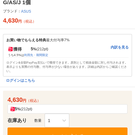
G/AS/J 1個
ブランド：
ASUS
4,630
円
（税込）
お買い物でもらえる特典
最大付与率7%
内訳を見る
5
獲得
%
(212pt)
うち4.5%は
利用先・期間限定
ログイン&全額PayPay支払いで獲得できます。原則として税抜金額に対し付与されます。
表示よりも実際の付与数、付与率が少ない場合があります。詳細は内訳からご確認くださ
い。
ログインはこちら
4,630
円
（税込）
5
%
(212pt)
在庫あり
1
数量