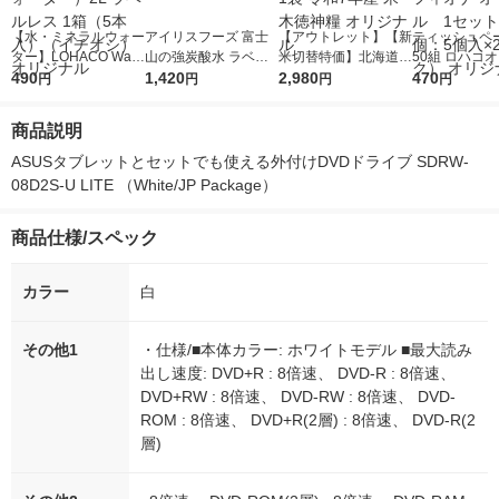
【水・ミネラルウォー
アイリスフーズ 富士
【アウトレット】【新
ティッシュペー
ター】LOHACO Wate
山の強炭酸水 ラベル
米切替特価】北海道産
50組 ロハコ
r（ロハコウォータ
490
レス 500ml 1箱（24
1,420
ななつぼし 無洗米 5k
2,980
ルソフトパッ
470
円
円
円
円
ー）2L ラベルレス 1
本入）
g 1袋 令和7年産 米 木
シュ フィオナ
箱（5本入）（イチオ
徳神糧 オリジナル
ナル 1セット
商品説明
シ） オリジナル
個：5個入×2
オリジナル
ASUSタブレットとセットでも使える外付けDVDドライブ SDRW-
08D2S-U LITE （White/JP Package）
商品仕様/スペック
カラー
白
その他1
・仕様/■本体カラー: ホワイトモデル ■最大読み
出し速度: DVD+R : 8倍速、 DVD-R : 8倍速、
DVD+RW : 8倍速、 DVD-RW : 8倍速、 DVD-
ROM : 8倍速、 DVD+R(2層) : 8倍速、 DVD-R(2
層)