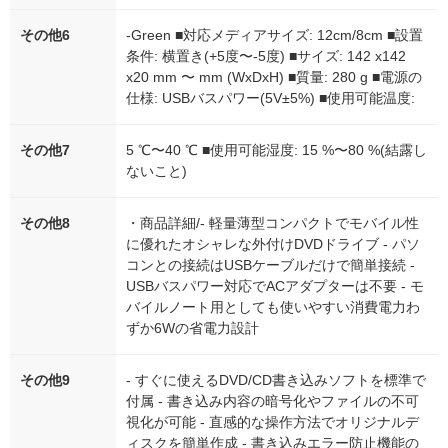
その他6
-Green ■対応メディアサイズ: 12cm/8cm ■設置
条件: 横置き(+5度〜-5度) ■サイズ: 142 x142
x20 mm 〜 mm (WxDxH) ■質量: 280 g ■電源の
仕様: USBバスパワー(5V±5%) ■使用可能温度:
その他7
5 ℃〜40 ℃ ■使用可能湿度: 15 %〜80 %(結露し
ないこと)
その他8
・商品詳細/- 軽量薄型コンパクトでモバイル性
に優れたオシャレな外付けDVDドライブ - パソ
コンとの接続はUSBケーブルだけで簡単接続 -
USBバスパワー対応でACアダプターは不要 - モ
バイルノート用としても使いやすい消費電力わ
ずか6Wの省電力設計
その他9
- すぐに使えるDVD/CD書き込みソフトを標準で
付属 - 書き込み内容の暗号化やファイルの不可
視化が可能 - 直感的な操作方法でオリジナルデ
ィスクを簡単作成 - 書き込みエラー防止機能の