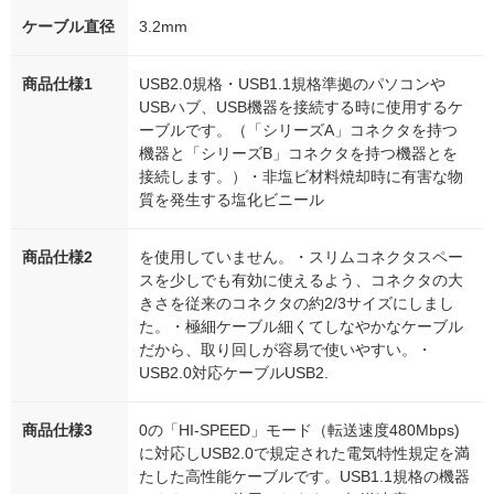
ケーブル直径
3.2mm
商品仕様1
USB2.0規格・USB1.1規格準拠のパソコンや
USBハブ、USB機器を接続する時に使用するケ
ーブルです。（「シリーズA」コネクタを持つ
機器と「シリーズB」コネクタを持つ機器とを
接続します。）・非塩ビ材料焼却時に有害な物
質を発生する塩化ビニール
商品仕様2
を使用していません。・スリムコネクタスペー
スを少しでも有効に使えるよう、コネクタの大
きさを従来のコネクタの約2/3サイズにしまし
た。・極細ケーブル細くてしなやかなケーブル
だから、取り回しが容易で使いやすい。・
USB2.0対応ケーブルUSB2.
商品仕様3
0の「HI-SPEED」モード（転送速度480Mbps)
に対応しUSB2.0で規定された電気特性規定を満
たした高性能ケーブルです。USB1.1規格の機器