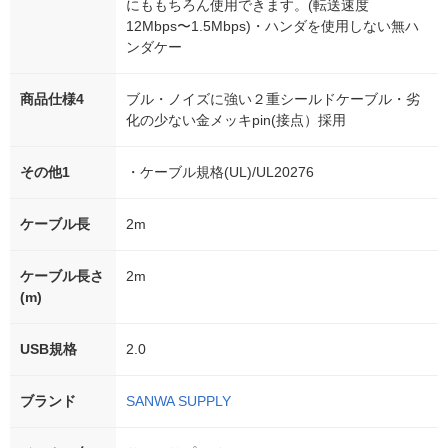
にももちろん使用できます。(転送速度
12Mbps〜1.5Mbps)・ハンダを使用しない無ハ
ンダケー
商品仕様4
ブル・ノイズに強い２重シールドケーブル・劣
化の少ない金メッキpin(接点）採用
その他1
・ケーブル規格(UL)/UL20276
ケーブル長
2m
ケーブル長さ
2m
(m)
USB規格
2.0
ブランド
SANWA SUPPLY