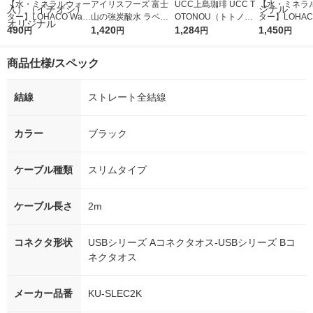
【水・ミネラルウォー
アイリスフーズ 富士
UCC上島珈琲 UCC T
【水・ミネラ
ター】LOHACO Wate
山の強炭酸水 ラベル
OTONOU（トトノ
ター】LOHACO
r（ロハコウォータ
490
レス 500ml 1箱（24
1,420
ウ） by BLACK無糖 5
1,284
r 410ml 1箱
1,450
円
円
円
円
ー）2L ラベルレス 1
本入）
00ml 1セット（6本）
入）ラベルレ
箱（5本入）（イチオ
オシ） オリジ
商品仕様/スペック
シ） オリジナル
結線
ストレート全結線
カラー
ブラック
ケーブル種類
スリムタイプ
ケーブル長さ
2m
コネクタ形状
USBシリーズ Aコネクタオス-USBシリーズ Bコ
ネクタオス
メーカー品番
KU-SLEC2K