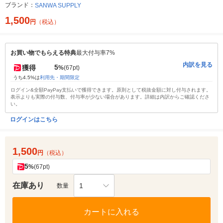
ブランド：
SANWA SUPPLY
1,500
円
（税込）
お買い物でもらえる特典
最大付与率7%
内訳を見る
5
獲得
%
(67pt)
うち4.5%は
利用先・期間限定
ログイン&全額PayPay支払いで獲得できます。原則として税抜金額に対し付与されます。
表示よりも実際の付与数、付与率が少ない場合があります。詳細は内訳からご確認くださ
い。
ログインはこちら
1,500
円
（税込）
5
%
(67pt)
在庫あり
1
数量
カートに入れる