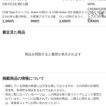
USB Type-Cケーブル
Anker USB-C ＆ USB-
Anker 310 高耐久ナイ
USB-C HDM
0.1m 持ち運び特化 -
A 変換アダプタ 2個セ
ロン USB-C＆ライト
ーブル 2m 
USB（C）[オス] CB-
1,280
ット
999
ニングケーブル 2本セ
2,690
高耐久 4K/60
2,640
円
円
円
円
CC16-BK 1個
ット
黒 MPA-CHDM
K3 エレコム 
最近見た商品
送品）
商品を閲覧すると履歴が表示されます
掲載商品の情報について
・
掲載している情報の精度には万全を期しておりますが、その内容の正確性、
安全性、有用性を保証するものではありません。
・
現在ご覧になっているページは、この商品を取り扱うストアによって運営さ
れています。ページに記載されている内容や商品、ご購入に関するご質問
は、直接各ストアにお問い合わせください。