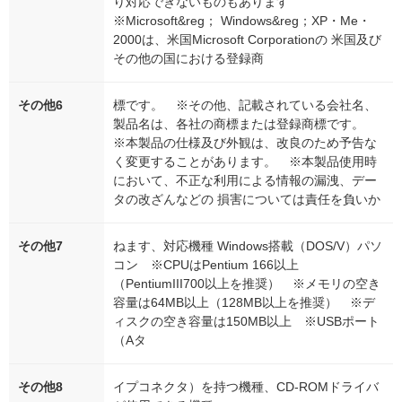
り対応できないものもあります
※Microsoft&reg； Windows&reg；XP・Me・
2000は、米国Microsoft Corporationの 米国及び
その他の国における登録商
その他6
標です。 ※その他、記載されている会社名、
製品名は、各社の商標または登録商標です。
※本製品の仕様及び外観は、改良のため予告な
く変更することがあります。 ※本製品使用時
において、不正な利用による情報の漏洩、デー
タの改ざんなどの 損害については責任を負いか
その他7
ねます、対応機種 Windows搭載（DOS/V）パソ
コン ※CPUはPentium 166以上
（PentiumIII700以上を推奨） ※メモリの空き
容量は64MB以上（128MB以上を推奨） ※デ
ィスクの空き容量は150MB以上 ※USBポート
（Aタ
その他8
イプコネクタ）を持つ機種、CD-ROMドライバ