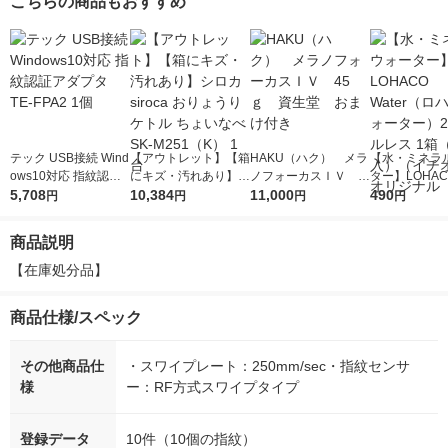
こちらの商品もおすすめ
テック USB接続 Wind
【アウトレット】【箱
HAKU（ハク） メラ
【水・ミネラ
ows10対応 指紋認証
にキズ・汚れあり】シ
ノフォーカスＩＶ 4
ター】LOHACO
アダプタ TE-FPA2 1
5,708
ロカ siroca おりょう
10,384
5ｇ 資生堂 おまけ
11,000
r（ロハコウォ
490
円
円
円
円
個
りケトル ちょいなべ
付き
ー）2L ラベル
SK-M251（K） 1台
箱（5本入）
商品説明
シ） オリジナ
【在庫処分品】
商品仕様/スペック
その他商品仕
・スワイプレート：250mm/sec・指紋センサ
様
ー：RF方式スワイプタイプ
登録データ
10件（10個の指紋）