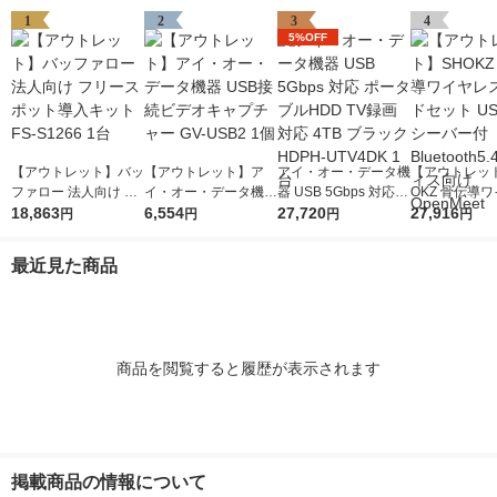
1
2
3
4
5%OFF
【アウトレット】バッ
【アウトレット】ア
アイ・オー・データ機
【アウトレッ
ファロー 法人向け フ
イ・オー・データ機器
器 USB 5Gbps 対応
OKZ 骨伝導
リースポット導入キッ
18,863
USB接続ビデオキャ
6,554
ポータブルHDD TV録
27,720
スヘッドセット 
27,916
円
円
円
円
ト FS-S1266 1台
プチャー GV-USB2 1
画対応 4TB ブラック
Cレシーバー付 B
個
HDPH-UTV4DK 1台
oth5.4 オフ
最近見た商品
OpenMeet
商品を閲覧すると履歴が表示されます
掲載商品の情報について