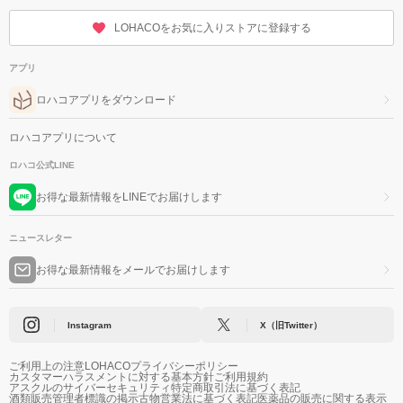
LOHACOをお気に入りストアに登録する
アプリ
ロハコアプリをダウンロード
ロハコアプリについて
ロハコ公式LINE
お得な最新情報をLINEでお届けします
ニュースレター
お得な最新情報をメールでお届けします
Instagram
X（旧Twitter）
ご利用上の注意
LOHACOプライバシーポリシー
カスタマーハラスメントに対する基本方針
ご利用規約
アスクルのサイバーセキュリティ
特定商取引法に基づく表記
酒類販売管理者標識の掲示
古物営業法に基づく表記
医薬品の販売に関する表示