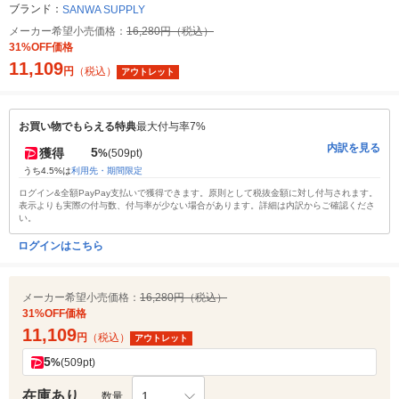
ブランド：
SANWA SUPPLY
メーカー希望小売価格：
16,280円（税込）
31%OFF価格
11,109
円
（税込）
アウトレット
お買い物でもらえる特典
最大付与率7%
内訳を見る
5
獲得
%
(509pt)
うち4.5%は
利用先・期間限定
ログイン&全額PayPay支払いで獲得できます。原則として税抜金額に対し付与されます。
表示よりも実際の付与数、付与率が少ない場合があります。詳細は内訳からご確認くださ
い。
ログインはこちら
メーカー希望小売価格：
16,280円（税込）
31%OFF価格
11,109
円
（税込）
アウトレット
5
%
(509pt)
在庫あり
1
数量