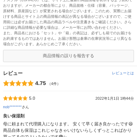
アスクル（LOHACO）では、サイト上に最新の商品情報を表示するよう努めて
おりますが、メーカーの都合等により、商品規格・仕様（容量、パッケージ、
原材料、原産国など）が変更される場合がございます。このため、実際にお届
けする商品とサイト上の商品情報の表記が異なる場合がございますので、ご使
用前には必ずお届けした商品の商品ラベルや注意書きをご確認ください。さら
に詳細な商品情報が必要な場合は、メーカー等にお問い合わせください。
また、商品名における「セット」や「箱」の表記は、必ずしも箱でのお届けを
お約束するものではありません。お届け形態は倉庫の在庫状況等により異なる
場合がございます。あらかじめご了承ください。
商品情報の誤りを報告する
レビュー
レビューとは
4.75
（4件）
5.0
2022年1月1日 1時44分
nob********
さん
良い保湿剤
母に頼まれて代理購入になります。 安くて早く届き良かったです😆
商品自体も保湿はこれじゃなきゃいけないらしくずっとこればかり
買ってるのでよいみたいです😳✨