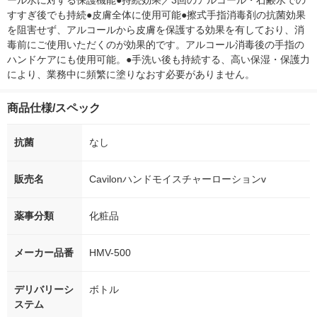
ール水に対する保護機能●持続効果／3回のアルコール・石鹸水での
すすぎ後でも持続●皮膚全体に使用可能●擦式手指消毒剤の抗菌効果
を阻害せず、アルコールから皮膚を保護する効果を有しており、消
毒前にご使用いただくのが効果的です。アルコール消毒後の手指の
ハンドケアにも使用可能。●手洗い後も持続する、高い保湿・保護力
により、業務中に頻繁に塗りなおす必要がありません。
商品仕様/スペック
抗菌
なし
販売名
Cavilonハンドモイスチャーローションv
薬事分類
化粧品
メーカー品番
HMV-500
デリバリーシ
ボトル
ステム