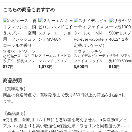
こちらの商品もおすすめ
ハビナース 香リフレ
スリーエム キャビロ
スナイデルビューティ
サラヤ ジアク
ッシュ 消臭スプレ
ン ハンドモイスチャ
フェイス スタイリス
泡1000 500
ー 空間用 フレッシ
877
ーローション HMV-60
1,078
ト n04 ForeverFavorit
6,600
ー付 40124 1
910
円
円
円
円
ュフローラルの香り
N
e（定番パッケージ）
10678 ピジョンタヒ
コスメキッチン
商品説明
ラ
【賞味期限】

商品の発送時点で、賞味期限まで残り360日以上の商品をお届けし
ます。

【商品説明】

●使用後、医療用ゴム手袋にも悪影響を与えません。●保湿効果／ヒ
アルロン酸よりも高い吸湿性●保護効果／ワセリンと同程度のアルコ