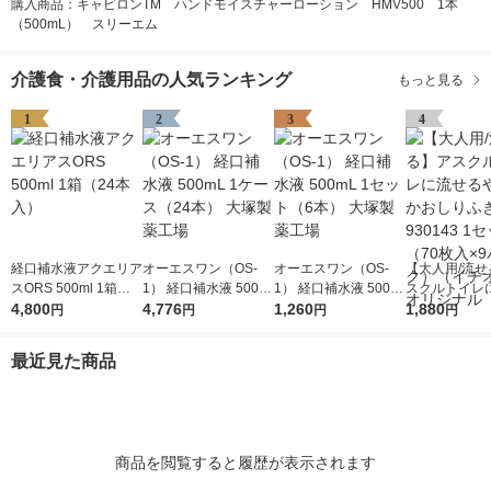
購入商品：キャビロンTM ハンドモイスチャーローション HMV500 1本
（500mL） スリーエム
介護食・介護用品の人気ランキング
もっと見る
1
2
3
4
経口補水液アクエリア
オーエスワン（OS-
オーエスワン（OS-
【大人用/流せ
スORS 500ml 1箱（2
1） 経口補水液 500m
1） 経口補水液 500m
スクルトイレ
4本入）
4,800
L 1ケース（24本） 大
4,776
L 1セット（6本） 大
1,260
やわらかおしり
1,880
円
円
円
円
塚製薬工場
塚製薬工場
30143 1セッ
入×9パック）
最近見た商品
オシ） オリジ
商品を閲覧すると履歴が表示されます