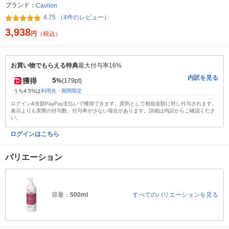
ブランド：
Cavilon
4.75 （4件のレビュー）
3,938
円
（税込）
お買い物でもらえる特典
最大付与率16%
内訳を見る
5
獲得
%
(179pt)
うち4.5%は
利用先・期間限定
ログイン&全額PayPay支払いで獲得できます。原則として税抜金額に対し付与されます。
表示よりも実際の付与数、付与率が少ない場合があります。詳細は内訳からご確認くださ
い。
ログインはこちら
バリエーション
容量：
500ml
すべてのバリエーションを見る