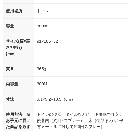
使用場所
トイレ
容量
300ml
サイズ(幅×高
91×185×52
さ×奥行)
(mm)
質量
365g
内容量
300ML
寸法
9.1×5.2×18.5（cm）
使用方法 ※
トイレの便器、タイルなどに。使用量の目安：
お手元に届い
便器内（約3回スプレー）、床（便器まわり1平
た商品を必ず
方メートルに対して約3回スプレー）