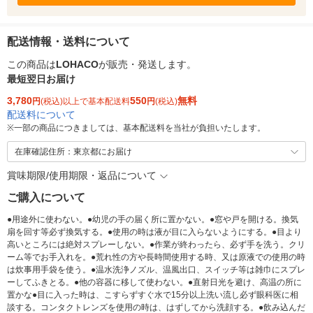
配送情報・送料について
この商品は
LOHACO
が販売・発送します。
最短翌日お届け
3,780
550
無料
円
(税込)以上で基本配送料
円
(税込)
配送料について
※
一部の商品につきましては、基本配送料を当社が負担いたします。
在庫確認住所：東京都にお届け
賞味期限/使用期限・返品について
ご購入について
●用途外に使わない。●幼児の手の届く所に置かない。●窓や戸を開ける。換気
扇を回す等必ず換気する。●使用の時は液が目に入らないようにする。●目より
高いところには絶対スプレーしない。●作業が終わったら、必ず手を洗う。クリ
ーム等でお手入れを。●荒れ性の方や長時間使用する時、又は原液での使用の時
は炊事用手袋を使う。●温水洗浄ノズル、温風出口、スイッチ等は雑巾にスプレ
ーしてふきとる。●他の容器に移して使わない。●直射日光を避け、高温の所に
置かな●目に入った時は、こすらずすぐ水で15分以上洗い流し必ず眼科医に相
談する。コンタクトレンズを使用の時は、はずしてから洗顔する。●飲み込んだ