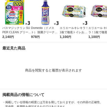
バスマジックリン SU
Domesto（ドメス
エリエールキレキラ！
エリエール キ
PER CLEAN グリーン
ト） 除菌クリーナー
1枚で徹底トイレお掃
ラ！1枚で徹
ハーブ 詰め替え 超特
2,140
本体 500ml １セット
978
除シート シトラスミ
1,100
おそうじシート
1,100
円
円
円
円
大 1200ml 1セット
（3本） 【ウイルス対
ント 詰替 1セット（3
替え 1セット
（3個） 花王
策】【次亜塩素酸ナト
個）除菌99.9％ 大王
×3パック）除菌
最近見た商品
リウム】 ユニリーバ
製紙（イチオシ）
9％・消臭・
臭 大王製紙
商品を閲覧すると履歴が表示されます
掲載商品の情報について
・
掲載している情報の精度には万全を期しておりますが、その内容の正確性、
安全性、有用性を保証するものではありません。