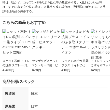
時は、吐かず、コップ1〜2杯の水を飲む等の処置をする。●皮ふについた時
は、すぐに水で充分洗い流す。※異常が残る場合は、専門医に相談する。※受
診時は商品を持参する。
こちらの商品もおすすめ
ロケット石鹸 トイレ
ヤマザキビスケット
ルックまめピカ 抗菌
トイレマジッ
の洗剤 スプレー 泡タ
エントリー 2袋 ビス
プラス トイレのふき
こすらずスッ
イプ 300ml 49033673
4,480
ケット クッキー
478
取りクリーナー 本体2
410
ック シトラス
628
円
円
円
円
01505 1セット(20個)
10ml ライオン
の香り 詰め替え
ml 1個 花王
商品仕様/スペック
製造国
日本
原産国
日本