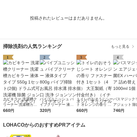
投稿されたレビューはまだありません。
掃除洗剤の人気ランキング
もっと見る
1
2
3
4
カビキラー 洗濯槽ク
パイプユニッシュ パ
トイレのおそうじシー
バスマジックリ
リーナー 洗濯槽カビ
イプクリーナー 液体
ト オレンジの香り フ
アジェット 除
キラー 液体タイプ 55
660
タイプ 800g パイプ掃
320
ァスナー付き 1セット
660
ーバルクリア 
746
円
円
円
円
0g 1セット(2個) ドラ
除 お風呂 排水溝 排水
（4個） 大王製紙（寄
え 超特大 1000
ム式可 洗濯機 除菌 ジ
口 洗浄 ジョンソン
付金付き）（イチオ
花王
LOHACOからのおすすめPRアイテム
ョンソン（イチオシ）
（イチオシ）
シ） オリジナル