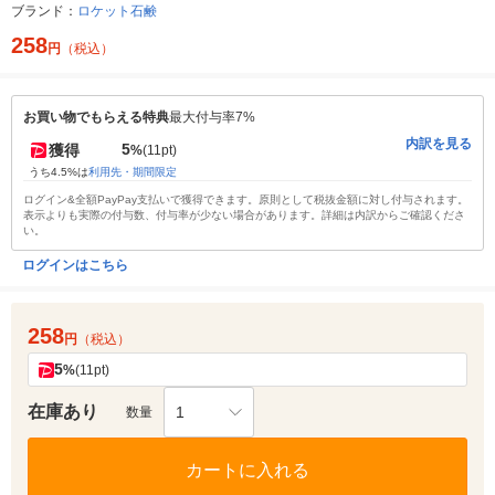
ブランド：
ロケット石鹸
258
円
（税込）
お買い物でもらえる特典
最大付与率7%
内訳を見る
5
獲得
%
(11pt)
うち4.5%は
利用先・期間限定
ログイン&全額PayPay支払いで獲得できます。原則として税抜金額に対し付与されます。
表示よりも実際の付与数、付与率が少ない場合があります。詳細は内訳からご確認くださ
い。
ログインはこちら
258
円
（税込）
5
%
(11pt)
在庫あり
1
数量
カートに入れる