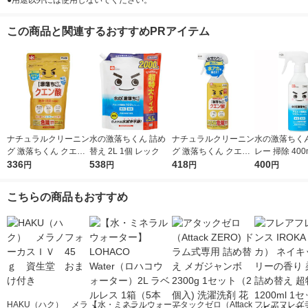
●用途以外には使用しないでください。
この商品と関連するおすすめPRアイテム
ナチュラルクリーニン
水の激落ちくん 詰め
ナチュラルクリーニン
水の激落ちくん
グ 激落ちくん クエン
替え 2L 1個 レック
グ 激落ちくん クエン
レー 掃除 400
酸 粉末タイプ 300g 1
336
538
酸スプレー 本体 400
418
ク
400
円
円
円
円
個 レック
mL 1個 レック
こちらの商品もおすすめ
HAKU（ハク） メラ
【水・ミネラルウォー
アタックゼロ（Attack
フレアフレグラ