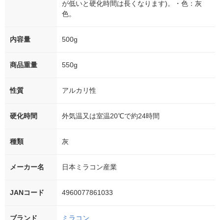
が低いと硬化時間は長くなります)。・色：灰
色。
内容量
500g
商品重量
550g
性質
アルカリ性
硬化時間
外気温又は室温20℃で約24時間
種類
灰
メーカー名
日本ミラコン産業
JANコード
4960077861033
ブランド
ミラコン