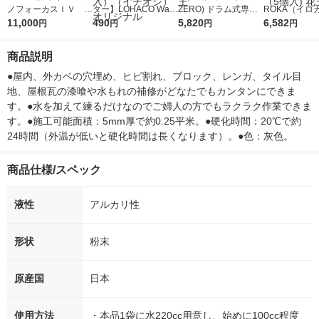
ノフォーカスＩＶ 4
ター】LOHACO Wate
ZERO) ドラム式専用
ROKA（イロ
5ｇ 資生堂 おまけ
11,000
r（ロハコウォータ
490
詰め替え メガジャン
5,820
イキッドリリ
6,582
円
円
円
円
付き
ー）2L ラベルレス 1
ボ 2300g 1セット（2
柔軟剤 詰め替
箱（5本入）（イチオ
個入) 洗濯洗剤 花王
大 1200ml 
商品説明
シ） オリジナル
（5個入) 花王
●屋内、外カベの穴埋め、ヒビ割れ、ブロック、レンガ、タイル目
地、屋根瓦の漆喰や水もれの補修がどなたでもカンタンにできま
す。●水を加えて練るだけなのでご婦人の方でもラクラク作業できま
す。●施工可能面積：5mm厚で約0.25平米。●硬化時間：20℃で約
24時間（外温が低いと硬化時間は長くなります）。●色：灰色。
商品仕様/スペック
液性
アルカリ性
形状
粉末
原産国
日本
使用方法
・本品1袋に水220cc用意し、始めに100cc程度