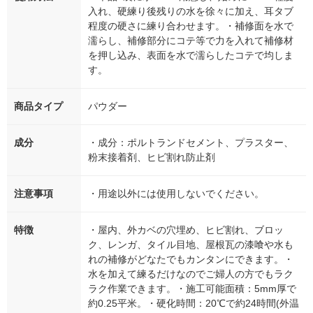
入れ、硬練り後残りの水を徐々に加え、耳タブ
程度の硬さに練り合わせます。・補修面を水で
濡らし、補修部分にコテ等で力を入れて補修材
を押し込み、表面を水で濡らしたコテで均しま
す。
商品タイプ
パウダー
成分
・成分：ポルトランドセメント、プラスター、
粉末接着剤、ヒビ割れ防止剤
注意事項
・用途以外には使用しないでください。
特徴
・屋内、外カベの穴埋め、ヒビ割れ、ブロッ
ク、レンガ、タイル目地、屋根瓦の漆喰や水も
れの補修がどなたでもカンタンにできます。・
水を加えて練るだけなのでご婦人の方でもラク
ラク作業できます。・施工可能面積：5mm厚で
約0.25平米。・硬化時間：20℃で約24時間(外温