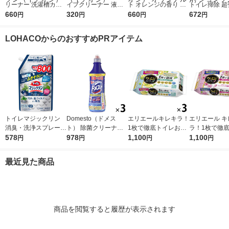
リーナー 洗濯槽カビ
イプクリーナー 液体
ト オレンジの香り フ
トイレ掃除 超
キラー 液体タイプ 55
660
タイプ 800g パイプ掃
320
ァスナー付き 1セット
660
イレクリーナー 
672
円
円
円
円
0g 1セット(2個) ドラ
除 お風呂 排水溝 排水
（4個） 大王製紙（寄
1セット(3本)
ム式可 洗濯機 除菌 ジ
口 洗浄 ジョンソン
付金付き）（イチオ
ボトルタイプ 
LOHACOからのおすすめPRアイテム
ョンソン（イチオシ）
（イチオシ）
シ） オリジナル
洗剤 ジョンソ
トイレマジックリン
Domesto（ドメス
エリエールキレキラ！
エリエール キ
消臭・洗浄スプレー
ト） 除菌クリーナー
1枚で徹底トイレお掃
ラ！1枚で徹
除菌・抗菌 クリーン
578
本体 500ml １セット
978
除シート シトラスミ
1,100
おそうじシート
1,100
円
円
円
円
ミント 詰め替え 800
（3本） 【ウイルス対
ント 詰替 1セット（3
ズ 詰め替え 
ml 大容量 1個 花王
策】【次亜塩素酸ナト
個）除菌99.9％ 大王
（3パック） 除
最近見た商品
リウム】 ユニリーバ
製紙（イチオシ）
9％・消臭・
臭 大王製紙
商品を閲覧すると履歴が表示されます