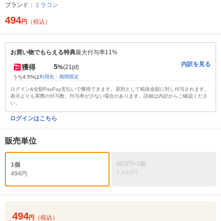
ブランド：
ミラコン
494
円
（税込）
お買い物でもらえる特典
最大付与率11%
内訳を見る
5
獲得
%
(21pt)
うち4.5%は
利用先・期間限定
ログイン&全額PayPay支払いで獲得できます。原則として税抜金額に対し付与されます。
表示よりも実際の付与数、付与率が少ない場合があります。詳細は内訳からご確認くださ
い。
ログインはこちら
販売単位
483円×3個
1個
1,449円
494円
494
円
（税込）