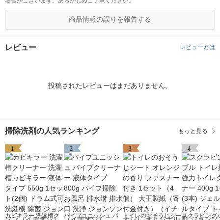
場合がございます。あらかじめご了承ください。
商品情報の誤りを報告する
レビュー
レビューとは
投稿されたレビューはまだありません。
掃除洗剤の人気ランキング
もっと見る
1
2
3
4
カビキラー 洗濯槽ク
パイプユニッシュ パ
トイレのおそうじシー
スクラビング