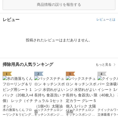
商品情報の誤りを報告する
レビュー
レビューとは
投稿されたレビューはまだありません。
掃除用具の人気ランキング
もっと見る
1
2
3
4
水の激落ちくん フロ
パックスナチュロン
パックスナチュロン
クイックルワ
ーリング＆リビング用
キッチンスポンジ 水
キッチンスポンジ 水
立体吸着ドラ