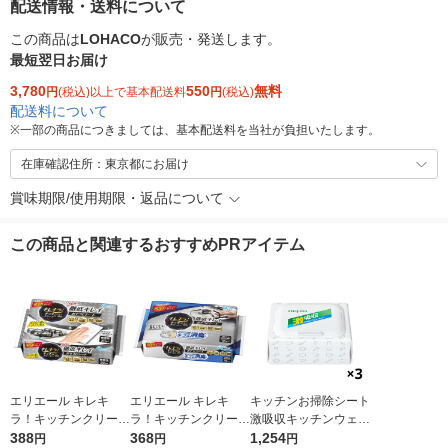
配送情報・送料について
この商品は
LOHACO
が販売・発送します。
最短翌日お届け
3,780
550
無料
円
(税込)以上で基本配送料
円
(税込)
配送料について
※
一部の商品につきましては、基本配送料を当社が負担いたします。
在庫確認住所：東京都にお届け
賞味期限/使用期限・返品について
この商品と関連するおすすめPRアイテム
エリエール キレキ
エリエール キレキ
キッチンお掃除シート
ラ！キッチンクリーナ
ラ！キッチンクリーナ
激吸収キッチンウェッ
ー 徹底キレイ おそう
388
ー 捨てるだけで生ゴ
368
トティシュ 食品に使
1,254
円
円
円