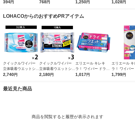
シート 1パック（20枚
394
切れがよい 長持ち 食
768
切れがよい 長持ち 食
1,250
1パック（40
1,028
円
円
円
円
入×4個） レック（イ
器洗い ナチュラル 1
器洗い 限定カラー グ
王
チオシ）
セット（1個×3）太陽
レー 5個入 1パック 太
LOHACOからのおすすめPRアイテム
油脂
陽油脂
クイックルワイパー
クイックルワイパー
エリエール キレキ
エリエール キ
立体吸着ウエットシー
立体吸着ウエットシー
ラ！ ワイパー ドライ
ラ！ ワイパー
ト 香り残らない 1セ
2,740
ト ストロング ガンコ
2,180
×ウエットシート 1パ
1,017
ーリングワイ
1,799
円
円
円
円
ット（32枚入×2パッ
な油汚れ・ニオイ対応
ック（32枚入） 大王
本体 1個 大王
ク） 花王
1セット（12枚入×3パ
製紙
最近見た商品
ック） 花王
商品を閲覧すると履歴が表示されます