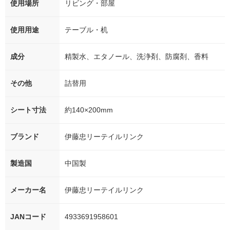
使用場所
リビング・部屋
使用用途
テーブル・机
成分
精製水、エタノール、洗浄剤、防腐剤、香料
その他
詰替用
シート寸法
約140×200mm
ブランド
伊藤忠リーテイルリンク
製造国
中国製
メーカー名
伊藤忠リーテイルリンク
JANコード
4933691958601