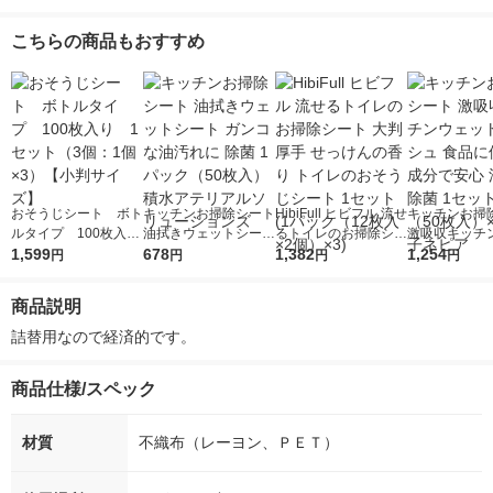
じシート 1パック（20
ミ消臭 おそうじシー
える成分で安心 油汚
枚入）大王製紙
ト 18枚入 1パック 大
れ 除菌 1セット（1個
こちらの商品もおすすめ
王製紙
（50枚入）×3）王子
ネピア
おそうじシート ボト
キッチンお掃除シート
HibiFull ヒビフル 流せ
キッチンお掃
ルタイプ 100枚入
油拭きウェットシート
るトイレのお掃除シー
激吸収キッチ
り 1セット（3個：1
1,599
ガンコな油汚れに 除
678
ト 大判厚手 せっけん
1,382
トティシュ 食
1,254
円
円
円
円
個×3）【小判サイ
菌 1パック（50枚入）
の香り トイレのおそ
える成分で安心
ズ】
積水アテリアルソリュ
うじシート 1セット(1
れ 除菌 1セッ
商品説明
ーションズ
パック（12枚入×2
（50枚入）×
個）×3)
ネピア
詰替用なので経済的です。
商品仕様/スペック
材質
不織布（レーヨン、ＰＥＴ）