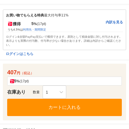
お買い物でもらえる特典
最大付与率11%
内訳を見る
5
獲得
%
(17pt)
うち4.5%は
利用先・期間限定
ログイン&全額PayPay支払いで獲得できます。原則として税抜金額に対し付与されます。
表示よりも実際の付与数、付与率が少ない場合があります。詳細は内訳からご確認くださ
い。
ログインはこちら
407
円
（税込）
5
%
(17pt)
在庫あり
1
数量
カートに入れる