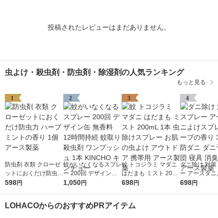
投稿されたレビューはまだありません。
虫よけ・殺虫剤・防虫剤・除湿剤の人気ランキング
もっと見る
1
2
3
4
防虫剤 衣類 クローゼ
蚊がいなくなるスプレ
蚊 トコジラミ マダニ
ダニ除け 対策
ットにおくだけ防虫力
ー 200回 デザイン缶
はだまも ミスト 200
ー アースダニ
ハーブミントの香り 1
598
無香料 12時間持続 蚊
1,050
mL 1本 虫除けスプレ
698
プレー ハーブ
698
円
円
円
円
個 アース製薬
取り 殺虫剤 ワンプッ
ー お肌の虫よけ アウ
350mL 防ダ
シュ 1本 KINCHO キ
トドア 携帯用 アース
防 布団 寝具 
LOHACOからのおすすめPRアイテム
ンチョー
製薬
アース製薬