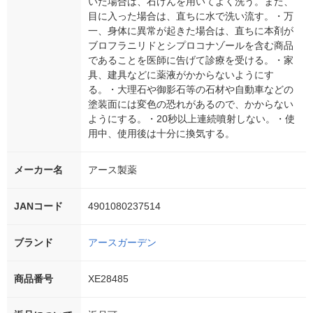
いた場合は、石けんを用いてよく洗う。また、
目に入った場合は、直ちに水で洗い流す。・万
一、身体に異常が起きた場合は、直ちに本剤が
ブロフラニリドとシプロコナゾールを含む商品
であることを医師に告げて診療を受ける。・家
具、建具などに薬液がかからないようにす
る。・大理石や御影石等の石材や自動車などの
塗装面には変色の恐れがあるので、かからない
ようにする。・20秒以上連続噴射しない。・使
用中、使用後は十分に換気する。
メーカー名
アース製薬
JANコード
4901080237514
ブランド
アースガーデン
商品番号
XE28485