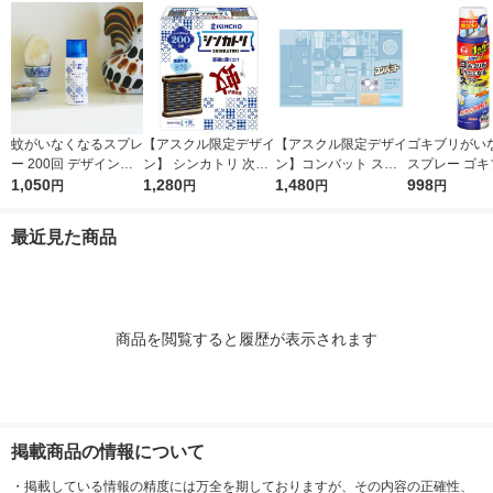
蚊がいなくなるスプレ
【アスクル限定デザイ
【アスクル限定デザイ
ゴキブリがい
ー 200回 デザイン缶
ン】 シンカトリ 次世
ン】コンバット スマ
スプレー ゴキ
無香料 12時間持続 蚊
1,050
代型 屋内蚊取り 電源
1,280
ート ゴキブリ駆除剤
1,480
コジラミ 駆除 
998
円
円
円
円
取り 殺虫剤 ワンプッ
不要 ブラウン容器 20
1年用 1箱（20個入）
防 1ヵ月寄り
シュ 1本 KINCHO キ
0日 無臭 蚊 駆除 玄関
シーンで選べるシール
200mL KINC
最近見た商品
ンチョー
KINCHO キンチョー 1
付き 殺虫剤 置き型 KI
チョー（イチ
セット 限定
NCHO キンチョー 限
定
商品を閲覧すると履歴が表示されます
掲載商品の情報について
・
掲載している情報の精度には万全を期しておりますが、その内容の正確性、