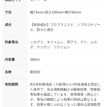
寸法
幅73mm×高さ230mm×奥行66mm
成分
【有効成分】ブロフラニリド、シプロコナゾー
ル、防カビ成分
対象害虫
シロアリ、キクイムシ、羽アリ、アリ、ムカ
デ、ゲジゲジ、ワラジムシ
内容量
480ml
名称
殺虫剤
有効期間
約1年効果持続（※処理から1年経過後を想定し
た条件で、虫を強制接触させ駆除効果、喫食阻
害効果を確認しています。使用環境（雨など）
や、害虫の種類により効果の持続は異なりま
す。効果が感じられなくなった場合は追加処理