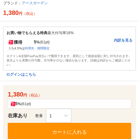
ブランド：
アースガーデン
1,380
円
（税込）
お買い物でもらえる特典
最大付与率16%
内訳を見る
5
獲得
%
(61pt)
うち4.5%は
利用先・期間限定
ログイン&全額PayPay支払いで獲得できます。原則として税抜金額に対し付与されます。
表示よりも実際の付与数、付与率が少ない場合があります。詳細は内訳からご確認くださ
い。
ログインはこちら
1,380
円
（税込）
5
%
(61pt)
在庫あり
1
数量
カートに入れる