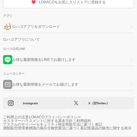
LOHACOをお気に入りストアに登録する
アプリ
ロハコアプリをダウンロード
ロハコアプリについて
ロハコ公式LINE
お得な最新情報をLINEでお届けします
ニュースレター
お得な最新情報をメールでお届けします
Instagram
X（旧Twitter）
ご利用上の注意
LOHACOプライバシーポリシー
カスタマーハラスメントに対する基本方針
ご利用規約
アスクルのサイバーセキュリティ
特定商取引法に基づく表記
酒類販売管理者標識の掲示
古物営業法に基づく表記
医薬品の販売に関する表示