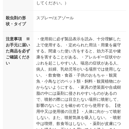
してください。）
殺虫剤の形
スプレー/エアゾール
状・タイプ
注意事項 ※
・使用前に必ず製品表示を読み、十分理解した
お手元に届い
上で使用する。・定められた用法・用量を厳守
た商品を必ず
する。間違った使い方をすると、効力不足や健
ご確認くださ
康を害することがある。・アレルギー症状やか
い
ぶれを起こしやすい人、喘息の症状がある人、
病人、妊婦、乳幼児等がいる場所では使用しな
い。・飲食物・食器・子供のおもちゃ・観賞
魚・小鳥などのペット類・飼料・観賞植物にか
からないようにする。・家具の塗装面や合成樹
脂の中には薬剤に侵されやすいものがあるの
で、噴射の際には目立たない場所に噴射して、
影響のないことを確かめてから使用する。【使
用中又は使用後の注意】・人体に向かって噴射
しない。また、噴射気体を吸入しない。・噴射
中は喫煙、飲食等はしない。・薬剤が皮膚につ