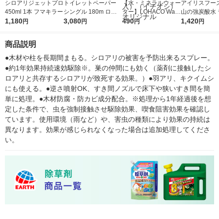
シロアリジェットプロ
トイレットペーパー
【水・ミネラルウォー
アイリスフーズ
450ml 1本 フマキラー
シングル 180m ロハ
ター】LOHACO Wate
山の強炭酸水 
1,180
コ限定トイレットロー
3,080
r（ロハコウォータ
490
レス 500ml 1
1,420
円
円
円
円
ル3倍巻（個包装） 1
ー）2L ラベルレス 1
本入）
箱（12ロール入）
箱（5本入）（イチオ
商品説明
（イチオシ） オリジ
シ） オリジナル
ナル
●木材や柱を長期間まもる。シロアリの被害を予防出来るスプレー。
●約1年効果持続速効駆除※。巣の仲間にも効く（薬剤に接触したシ
ロアリと共存するシロアリが致死する効果。）●羽アリ、キクイムシ
にも使える。●逆さ噴射OK、すき間ノズルで床下や狭いすき間を簡
単に処理。●木材防腐・防カビ成分配合。※処理から1年経過後を想
定した条件で、虫を強制接触させ駆除効果、喫食阻害効果を確認し
ています。使用環境（雨など）や、害虫の種類により効果の持続は
異なります。効果が感じられなくなった場合は追加処理してくださ
い。