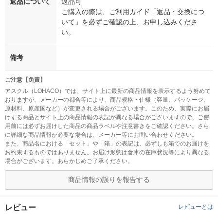
返品について
返品可
ご購入の際は、ご利用ガイド「返品・交換につ
いて」を必ずご確認の上、お申し込みくださ
い。
備考
ご注意【免責】
アスクル（LOHACO）では、サイト上に最新の商品情報を表示するよう努めて
おりますが、メーカーの都合等により、商品規格・仕様（容量、パッケージ、
原材料、原産国など）が変更される場合がございます。このため、実際にお届
けする商品とサイト上の商品情報の表記が異なる場合がございますので、ご使
用前には必ずお届けした商品の商品ラベルや注意書きをご確認ください。さら
に詳細な商品情報が必要な場合は、メーカー等にお問い合わせください。
また、商品名における「セット」や「箱」の表記は、必ずしも箱でのお届けを
お約束するものではありません。お届け形態は倉庫の在庫状況等により異なる
場合がございます。あらかじめご了承ください。
商品情報の誤りを報告する
レビュー
レビューとは