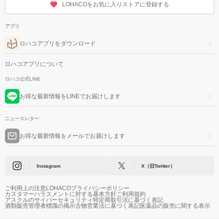
LOHACOをお気に入りストアに登録する
アプリ
ロハコアプリをダウンロード
ロハコアプリについて
ロハコ公式LINE
お得な最新情報をLINEでお届けします
ニュースレター
お得な最新情報をメールでお届けします
Instagram
X（旧Twitter）
ご利用上の注意
LOHACOプライバシーポリシー
カスタマーハラスメントに対する基本方針
ご利用規約
アスクルのサイバーセキュリティ
特定商取引法に基づく表記
酒類販売管理者標識の掲示
古物営業法に基づく表記
医薬品の販売に関する表示