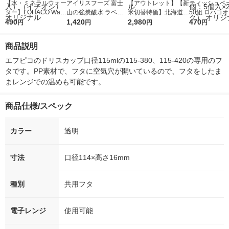
【水・ミネラルウォー
アイリスフーズ 富士
【アウトレット】【新
ティッシュペー
ター】LOHACO Wate
山の強炭酸水 ラベル
米切替特価】北海道産
50組 ロハコ
r（ロハコウォータ
490
レス 500ml 1箱（24
1,420
ななつぼし 無洗米 5k
2,980
ルソフトパッ
470
円
円
円
円
ー）2L ラベルレス 1
本入）
g 1袋 令和7年産 米 木
シュ フィオナ
箱（5本入）（イチオ
徳神糧 オリジナル
ナル 1セット
商品説明
シ） オリジナル
個：5個入×2
オリジナル
エフピコのドリスカップ口径115mlの115-380、115-420の専用のフ
タです。PP素材で、フタに空気穴が開いているので、フタをしたま
まレンジでの温めも可能です。
商品仕様/スペック
カラー
透明
寸法
口径114×高さ16mm
種別
共用フタ
電子レンジ
使用可能