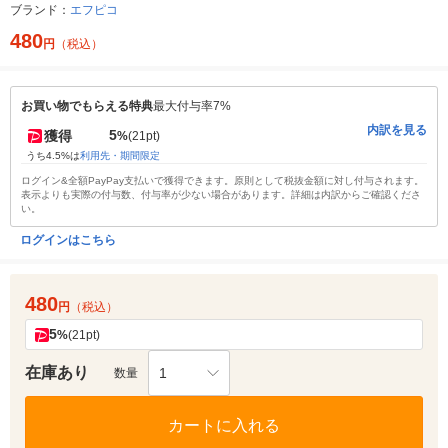
ブランド：
エフピコ
480
円
（税込）
お買い物でもらえる特典
最大付与率7%
内訳を見る
5
獲得
%
(21pt)
うち4.5%は
利用先・期間限定
ログイン&全額PayPay支払いで獲得できます。原則として税抜金額に対し付与されます。
表示よりも実際の付与数、付与率が少ない場合があります。詳細は内訳からご確認くださ
い。
ログインはこちら
480
円
（税込）
5
%
(21pt)
在庫あり
1
数量
カートに入れる