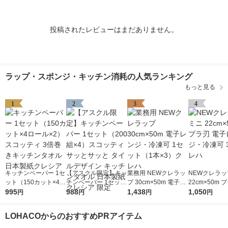
投稿されたレビューはまだありません。
ラップ・スポンジ・キッチン消耗の人気ランキング
もっと見る
1
2
3
4
キッチンペーパー 1セ
【アスクル限定】キッ
業務用 NEWクレラッ
NEWクレラッ
ット（150カット×4ロ
チンペーパー 1セット
プ 30cm×50m 電子レ
22cm×50m 
ール×2） スコッティ
995
（200組×4）スコッテ
988
ンジ・冷凍可 1セット
1,438
子レンジ・冷凍
1,050
円
円
円
円
3倍巻きキッチンタオ
ィ サッとサッと タイ
（1本×3）クレハ
クレハ
ル 日本製紙クレシア
ルデザイン キッチン
LOHACOからのおすすめPRアイテム
タオル 日本製紙クレ