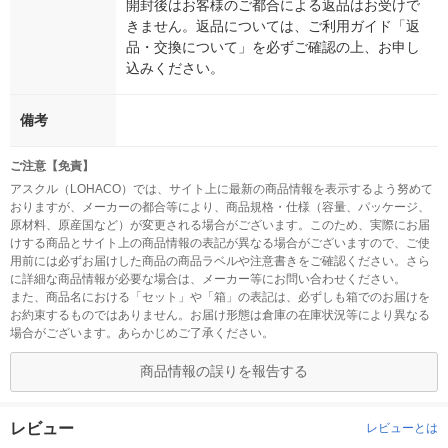
開封後はお客様のご都合による返品はお受けで
きません。返品については、ご利用ガイド「返
品・交換について」を必ずご確認の上、お申し
込みください。
備考
ご注意【免責】
アスクル（LOHACO）では、サイト上に最新の商品情報を表示するよう努めて
おりますが、メーカーの都合等により、商品規格・仕様（容量、パッケージ、
原材料、原産国など）が変更される場合がございます。このため、実際にお届
けする商品とサイト上の商品情報の表記が異なる場合がございますので、ご使
用前には必ずお届けした商品の商品ラベルや注意書きをご確認ください。さら
に詳細な商品情報が必要な場合は、メーカー等にお問い合わせください。
また、商品名における「セット」や「箱」の表記は、必ずしも箱でのお届けを
お約束するものではありません。お届け形態は倉庫の在庫状況等により異なる
場合がございます。あらかじめご了承ください。
商品情報の誤りを報告する
レビュー
レビューとは