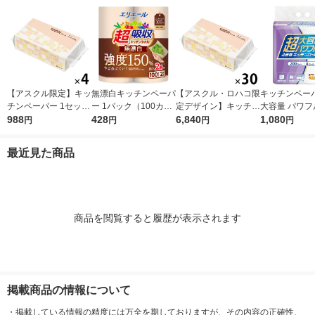
シア 限定
【アスクル限定】キッ
無漂白キッチンペーパ
【アスクル・ロハコ限
キッチンペーパ
チンペーパー 1セット
ー 1パック（100カッ
定デザイン】キッチン
大容量 パワフ
（200組×4）スコッテ
988
ト×2ロール）超吸収
428
ペーパー スコッティ
6,840
巻 キッチンロ
1,080
円
円
円
円
ィ サッとサッと タイ
キッチンタオル エリ
ソフトパック サッと
パック（200
ルデザイン キッチン
エール 大王製紙
サッと タイルデザイ
ロール）
最近見た商品
タオル 日本製紙クレ
ン 200枚×30個 日本
シア 限定
製紙クレシア 限定
商品を閲覧すると履歴が表示されます
掲載商品の情報について
・
掲載している情報の精度には万全を期しておりますが、その内容の正確性、