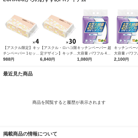
タオル 日本製紙クレ
王製紙 限定
シア 限定
【アスクル限定】キッ
【アスクル・ロハコ限
キッチンペーパー 超
キッチンペーパ
チンペーパー 1セット
定デザイン】キッチン
大容量 パワフル 4倍
大容量 パワフ
（200組×4）スコッテ
988
ペーパー スコッティ
6,840
巻 キッチンロール 1
1,080
巻 キッチンロ
2,100
円
円
円
円
ィ サッとサッと タイ
ソフトパック サッと
パック（200カット×4
セット（1パッ
ルデザイン キッチン
サッと タイルデザイ
ロール）
0カット×4ロ
最近見た商品
タオル 日本製紙クレ
ン 200枚×30個 日本
2）
シア 限定
製紙クレシア 限定
商品を閲覧すると履歴が表示されます
掲載商品の情報について