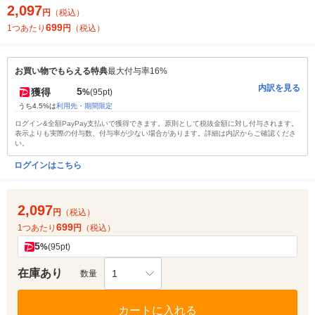
2,097
円
（税込）
699
1つあたり
円
（税込）
お買い物でもらえる特典
最大付与率16%
内訳を見る
5
獲得
%
(95pt)
うち4.5%は
利用先・期間限定
ログイン&全額PayPay支払いで獲得できます。原則として税抜金額に対し付与されます。
表示よりも実際の付与数、付与率が少ない場合があります。詳細は内訳からご確認くださ
い。
ログインはこちら
2,097
円
（税込）
699
1つあたり
円
（税込）
5
%
(95pt)
在庫あり
1
数量
カートに入れる