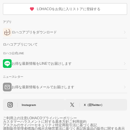
LOHACOをお気に入りストアに登録する
アプリ
ロハコアプリをダウンロード
ロハコアプリについて
ロハコ公式LINE
お得な最新情報をLINEでお届けします
ニュースレター
お得な最新情報をメールでお届けします
Instagram
X（旧Twitter）
ご利用上の注意
LOHACOプライバシーポリシー
カスタマーハラスメントに対する基本方針
ご利用規約
アスクルのサイバーセキュリティ
特定商取引法に基づく表記
酒類販売管理者標識の掲示
古物営業法に基づく表記
医薬品の販売に関する表示