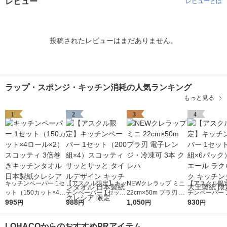
レビュー
レビューとは
投稿されたレビューはまだありません。
ラップ・スポンジ・キッチン消耗の人気ランキング
もっと見る
1
2
3
4
キッチンペーパー 1セ
【アスクル限定】キッ
NEWクレラップ ミニ
【アスクル限
ット（150カット×4ロ
チンペーパー 1セット
22cm×50m プラ刃 電
チンペーパー 
ール×2） スコッティ
995
（200組×4）スコッテ
988
子レンジ・冷凍可 3本
1,050
（100組×6
930
円
円
円
円
3倍巻きキッチンタオ
ィ サッとサッと タイ
クレハ
リエール ラク
ル 日本製紙クレシア
ルデザイン キッチン
ク キッチンタ
LOHACOからのおすすめPRアイテム