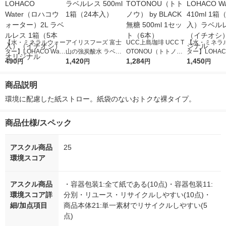
【水・ミネラルウォー
アイリスフーズ 富士
UCC上島珈琲 UCC T
【水・ミネラ
ター】LOHACO Wate
山の強炭酸水 ラベル
OTONOU（トトノ
ター】LOHACO
r（ロハコウォータ
490
レス 500ml 1箱（24
1,420
ウ） by BLACK無糖 5
1,284
r 410ml 1箱
1,450
円
円
円
円
ー）2L ラベルレス 1
本入）
00ml 1セット（6本）
入）ラベルレ
箱（5本入）（イチオ
オシ） オリジ
商品説明
シ） オリジナル
環境に配慮した紙ストロー。紙袋のないおトクな裸タイプ。
商品仕様/スペック
アスクル商品
25
環境スコア
アスクル商品
・容器包装1:全て紙である(10点)・容器包装11:
環境スコア詳
分別・リユース・リサイクルしやすい(10点)・
細/加点項目
商品本体21:単一素材でリサイクルしやすい(5
点)