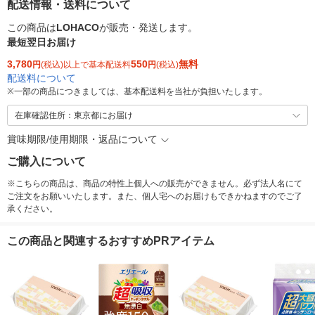
配送情報・送料について
この商品は
LOHACO
が販売・発送します。
最短翌日お届け
3,780
550
無料
円
(税込)以上で基本配送料
円
(税込)
配送料について
※
一部の商品につきましては、基本配送料を当社が負担いたします。
在庫確認住所：東京都にお届け
賞味期限/使用期限・返品について
ご購入について
※こちらの商品は、商品の特性上個人への販売ができません。必ず法人名にて
ご注文をお願いいたします。また、個人宅へのお届けもできかねますのでご了
承ください。
この商品と関連するおすすめPRアイテム