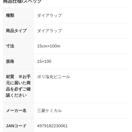
商品仕様/スペック
種類
ダイアラップ
商品タイプ
ダイアラップ
寸法
15cm×100m
規格
15×100
材質 ※お手
ポリ塩化ビニール
元に届いた商
品を必ずご確
認ください
メーカー名
三菱ケミカル
JANコード
4979182230061