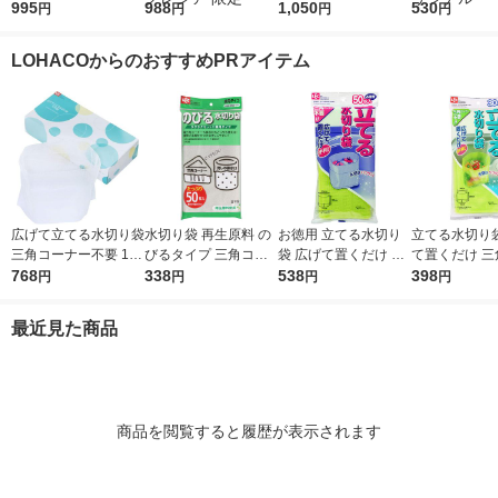
ール×2） スコッティ
995
（200組×4）スコッテ
988
子レンジ・冷凍可 3本
1,050
（120カット×
530
円
円
円
円
3倍巻きキッチンタオ
ィ サッとサッと タイ
クレハ
ル）超吸収キ
ル 日本製紙クレシア
ルデザイン キッチン
オル エリエー
LOHACOからのおすすめPRアイテム
タオル 日本製紙クレ
製紙共同企画 
シア 限定
ナル
広げて立てる水切り袋
水切り袋 再生原料 の
お徳用 立てる水切り
立てる水切り袋
三角コーナー不要 100
びるタイプ 三角コー
袋 広げて置くだけ 三
て置くだけ 三
枚入 1箱 レック
768
ナー・排水口 兼用 1
338
角コーナー不要 50枚
538
ナー不要 1袋
398
円
円
円
円
袋（50枚入）レック
入 1袋 レック
入）レック
最近見た商品
商品を閲覧すると履歴が表示されます