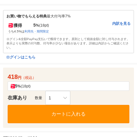
お買い物でもらえる特典
最大付与率7%
内訳を見る
5
獲得
%
(18pt)
うち4.5%は
利用先・期間限定
ログイン&全額PayPay支払いで獲得できます。原則として税抜金額に対し付与されます。
表示よりも実際の付与数、付与率が少ない場合があります。詳細は内訳からご確認くださ
い。
ログインはこちら
418
円
（税込）
5
%
(18pt)
在庫あり
1
数量
カートに入れる