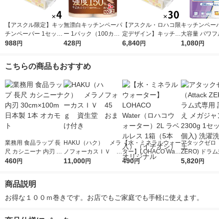
【アスクル限定】キッ
無漂白キッチンペーパ
【アスクル・ロハコ限
キッチンペーパ
チンペーパー 1セット
ー 1パック（100カッ
定デザイン】キッチン
大容量 パワフ
（200組×4）スコッテ
988
ト×2ロール）超吸収
428
ペーパー スコッティ
6,840
巻 キッチンロ
1,080
円
円
円
円
ィ サッとサッと タイ
キッチンタオル エリ
ソフトパック サッと
パック（200
ルデザイン キッチン
エール 大王製紙
サッと タイルデザイ
ロール）
こちらの商品もおすすめ
タオル 日本製紙クレ
ン 200枚×30個 日本
シア 限定
製紙クレシア 限定
業務用 食品ラップ 長
HAKU（ハク） メラ
【水・ミネラルウォー
アタックゼロ（A
尺 カシニーナ 内刃 30
ノフォーカスＩＶ 4
ター】LOHACO Wate
ZERO) ドラ
cm×100m 日本製 1本
460
5ｇ 資生堂 おまけ
11,000
r（ロハコウォータ
490
詰め替え メガ
5,820
円
円
円
円
オカモト
付き
ー）2L ラベルレス 1
ボ 2300g 1
箱（5本入）（イチオ
個入) 洗濯洗剤
商品説明
シ） オリジナル
お得な１００ｍ巻きです。お店でもご家庭でも手軽に使えます。