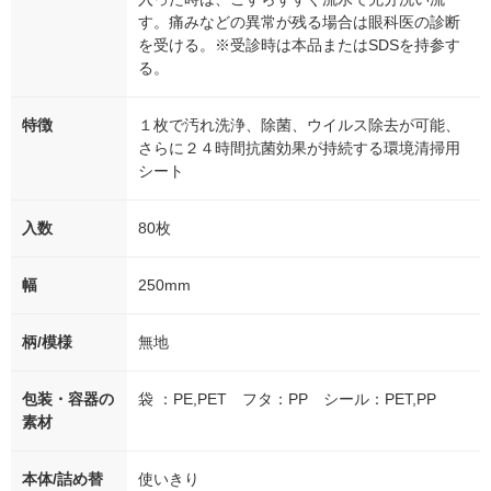
す。痛みなどの異常が残る場合は眼科医の診断
を受ける。※受診時は本品またはSDSを持参す
る。
特徴
１枚で汚れ洗浄、除菌、ウイルス除去が可能、
さらに２４時間抗菌効果が持続する環境清掃用
シート
入数
80枚
幅
250mm
柄/模様
無地
包装・容器の
袋 ：PE,PET フタ：PP シール：PET,PP
素材
本体/詰め替
使いきり