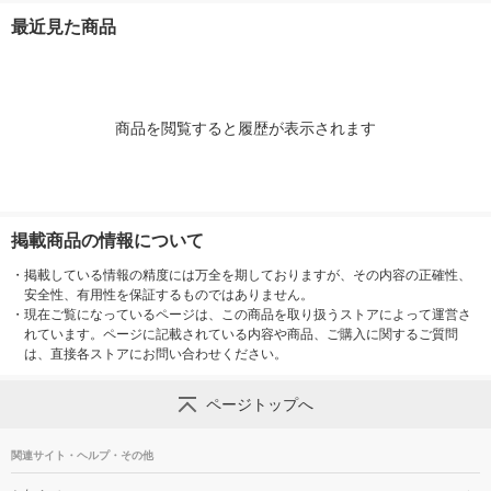
セット（本体空ボトル
（イチオシ） 限定
製紙
ー 本体 100枚
最近見た商品
1個＋詰替え100枚入×
日本製紙クレ
2個） 日本製紙クレシ
ア 限定
商品を閲覧すると履歴が表示されます
掲載商品の情報について
・
掲載している情報の精度には万全を期しておりますが、その内容の正確性、
安全性、有用性を保証するものではありません。
・
現在ご覧になっているページは、この商品を取り扱うストアによって運営さ
れています。ページに記載されている内容や商品、ご購入に関するご質問
は、直接各ストアにお問い合わせください。
ページトップへ
関連サイト・ヘルプ・その他