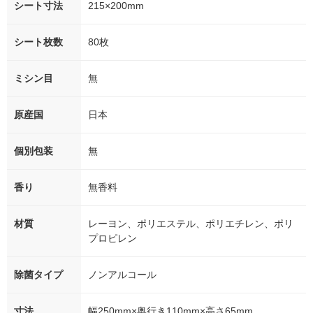
シート寸法
215×200mm
シート枚数
80枚
ミシン目
無
原産国
日本
個別包装
無
香り
無香料
材質
レーヨン、ポリエステル、ポリエチレン、ポリ
プロピレン
除菌タイプ
ノンアルコール
寸法
幅250mm×奥行き110mm×高さ65mm