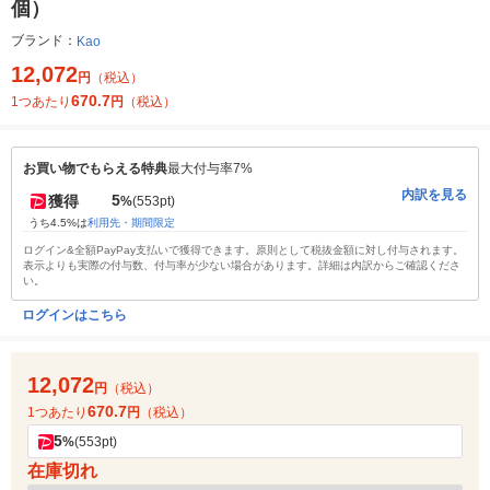
個）
ブランド：
Kao
12,072
円
（税込）
670.7
1つあたり
円
（税込）
お買い物でもらえる特典
最大付与率7%
内訳を見る
5
獲得
%
(553pt)
うち4.5%は
利用先・期間限定
ログイン&全額PayPay支払いで獲得できます。原則として税抜金額に対し付与されます。
表示よりも実際の付与数、付与率が少ない場合があります。詳細は内訳からご確認くださ
い。
ログインはこちら
12,072
円
（税込）
670.7
1つあたり
円
（税込）
5
%
(553pt)
在庫切れ