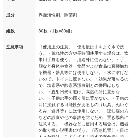
成分
界面活性剤、除菌剤
組数
80枚（1枚×80組）
注意事項
〔使用上の注意〕・使用後は手をよく水で洗
う。・荒れ性の方や長時間使用する場合は、炊
事用手袋を使う。・用途外に使わない。・手、
顔など身体や食器・食品および食品に直接触れ
る機器・器具等には使用しない。・水に溶けな
いので、トイレに流さない。・効果が落ちるの
で、塩素系や酸素系漂白剤との併用はしな
い。・直射日光を避け、高温の所に置かな
い。・子供の手の届く所に置かない。・子供の
口に接触する可能性があるもの（玩具、ぬいぐ
るみ、遊具等）には使用しない。・認知症の方
などの誤食や他の事故を防ぐため、置き場所に
注意する。・機器などに使用する場合は、機器
の取り扱い説明書に従う。〔応急処置〕・目に
入った時は、こすらずすぐ流水で充分洗い流