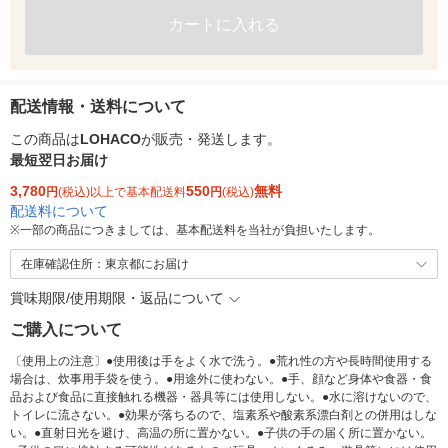
カートに入れる
配送情報・送料について
この商品は
LOHACO
が販売・発送します。
最短翌日お届け
3,780
550
無料
円
(税込)以上で基本配送料
円
(税込)
配送料について
※
一部の商品につきましては、基本配送料を当社が負担いたします。
在庫確認住所：東京都にお届け
賞味期限/使用期限・返品について
ご購入について
〔使用上の注意〕●使用後は手をよく水で洗う。●荒れ性の方や長時間使用する
場合は、炊事用手袋を使う。●用途外に使わない。●手、顔など身体や食器・食
品および食品に直接触れる機器・器具等には使用しない。●水に溶けないので、
トイレに流さない。●効果が落ちるので、塩素系や酸素系漂白剤との併用はしな
い。●直射日光を避け、高温の所に置かない。●子供の手の届く所に置かない。