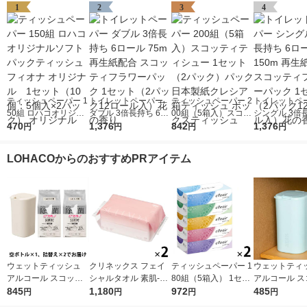
1
2
3
4
ティッシュペーパー 1
トイレットペーパー
ティッシュペーパー 2
トイレットペ
50組 ロハコオリジナ
ダブル 3倍長持ち 6ロ
00組（5箱入）スコッ
シングル 3倍長
ルソフトパックティッ
470
ール 75m 再生紙配合
1,376
ティティシュー 1セッ
842
ロール 150m
1,376
円
円
円
円
シュ フィオナ オリジ
スコッティフラワーパ
ト（2パック）パック
配合 スコッテ
ナル 1セット（10
ック 1セット（2パッ
日本製紙クレシア 箱
ワーパック 1
LOHACOからのおすすめPRアイテム
個：5個入×2パック）
ク12ロール入）花の
ティッシュ ボックス
（2パック12
オリジナル
香り
ティッシュ
入）花の香り
ウェットティッシュ
クリネックス フェイ
ティッシュペーパー 1
ウェットティ
アルコール スコッテ
シャルタオル 素肌-SU
80組（5箱入） 1セッ
アルコール ス
ィ パーフェクトフィ
845
HADA 100枚入 2個 日
1,180
ト（2パック） エリエ
972
ィ パーフェク
485
円
円
円
円
ット 本体＋詰め替え
本製紙クレシア 限定
ールティシュー 大王
ット 99.9%