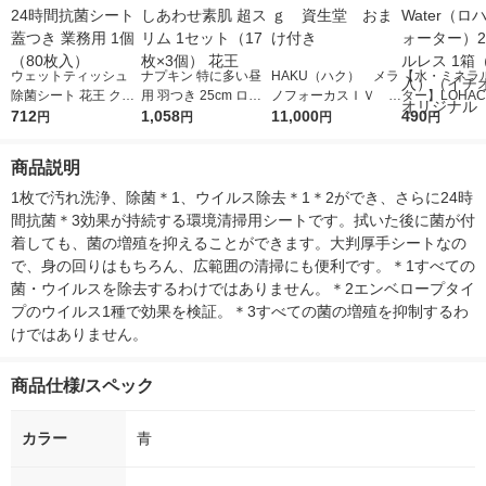
ウェットティッシュ
ナプキン 特に多い昼
HAKU（ハク） メラ
【水・ミネラ
除菌シート 花王 クリ
用 羽つき 25cm ロリ
ノフォーカスＩＶ 4
ター】LOHACO
ンキーパー24時間抗
712
エエフ しあわせ素肌
1,058
5ｇ 資生堂 おまけ
11,000
r（ロハコウォ
490
円
円
円
円
菌シート 蓋つき 業務
超スリム 1セット（17
付き
ー）2L ラベル
用 1個（80枚入）
枚×3個） 花王
箱（5本入）
商品説明
シ） オリジナ
1枚で汚れ洗浄、除菌＊1、ウイルス除去＊1＊2ができ、さらに24時
間抗菌＊3効果が持続する環境清掃用シートです。拭いた後に菌が付
着しても、菌の増殖を抑えることができます。大判厚手シートなの
で、身の回りはもちろん、広範囲の清掃にも便利です。＊1すべての
菌・ウイルスを除去するわけではありません。＊2エンベロープタイ
プのウイルス1種で効果を検証。＊3すべての菌の増殖を抑制するわ
けではありません。
商品仕様/スペック
カラー
青