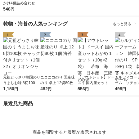
かけ4種詰め合わせ
1個（2.5g×40袋) 4
548
円
種アソート各10袋入
乾物・海苔の人気ランキング
もっと見る
1
2
3
4
元祖どっさり韓国のり
ニコニコのり 国産味
【アウトレット】ドー
カルディコー
うましお味 8切100枚
のり 卓上 12切80枚 1
スイ 国内産カットわ
ーム ソチョ
チャック付き 1セット
1,150
個 海苔
482
かめ 1セット（10g×2
556
伝統味付のり 
498
円
円
円
円
（1個×2）オリオンジ
袋） 若布 海藻 日
枚×9P) 1袋
ャコー
本産 三陸わかめ
キャメルホー
最近見た商品
商品を閲覧すると履歴が表示されます