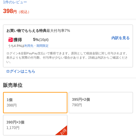
1件のレビュー
398
円
（税込）
お買い物でもらえる特典
最大付与率7%
内訳を見る
5
獲得
%
(16pt)
うち4.5%は
利用先・期間限定
ログイン&全額PayPay支払いで獲得できます。原則として税抜金額に対し付与されます。
表示よりも実際の付与数、付与率が少ない場合があります。詳細は内訳からご確認くださ
い。
ログインはこちら
販売単位
395円×2個
1個
790円
398円
390円×3個
1,170円
お得