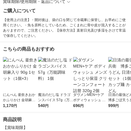
賞味期限/使用期限・返品について
ご購入について
【使用上の注意】・開封後は、袋の口を閉じて冷蔵庫に保管し、お早めにご使
用ください。・魚を原料としているため、ごくまれに骨や皮が混入することが
ありますので、ご注意ください。【保存方法】直射日光及び多湿をさけて常温
で保存してください。
こちらの商品もおすすめ
にんべん 釜炊きおか
魔法のだし塩 ドラゴ
ダヴメンMEN+ケア
日清の最強
かふりかけ 金胡麻入
ンスパイス 57g（万能
ボディウォッシュ メ
博多ごぼ天うど
り 90g 1セット（1個×
1,170
調味料） 1個
540
ンズ しっとり保湿 ク
696
清食品 1セット（1個×
999
円
円
円
円
3）
リーンコンフォート
3）カップ麺 
詰替 320g 2個
どん
商品説明
【賞味期限】
