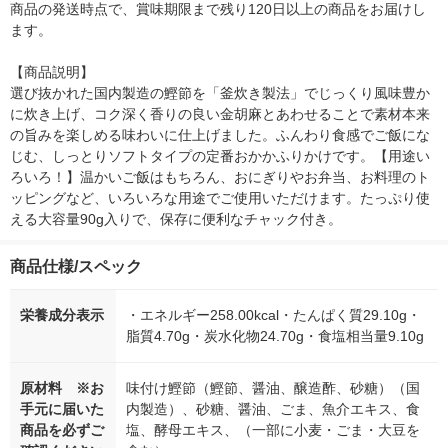
商品の発送時点で、賞味期限まで残り120日以上の商品をお届けし
ます。

【商品説明】

選び抜かれた国内製造の鰹節を「釜炊き製法」でじっくり風味豊か
に炊き上げ、コク深く香りの良い金胡麻とあわせることで素材本来
の旨みを楽しめる味わいに仕上げました。ふんわり食感でご飯にな
じむ、しっとりソフトタイプの定番おかかふりかけです。【用途い
ろいろ！】温かいご飯はもちろん、おにぎりやお弁当、お料理のト
ッピングなど、いろいろな用途でご使用いただけます。たっぷり使
える大容量90g入りで、保存に便利なチャック付き。
商品仕様/スペック
栄養成分表示
・エネルギー258.00kcal・たんぱく質29.10g・
脂質4.70g・炭水化物24.70g・食塩相当量9.10g
原材料 ※お
味付け鰹節（鰹節、醤油、醸造酢、砂糖）（国
手元に届いた
内製造）、砂糖、醤油、ごま、魚介エキス、食
商品を必ずご
塩、酵母エキス、（一部に小麦・ごま・大豆を