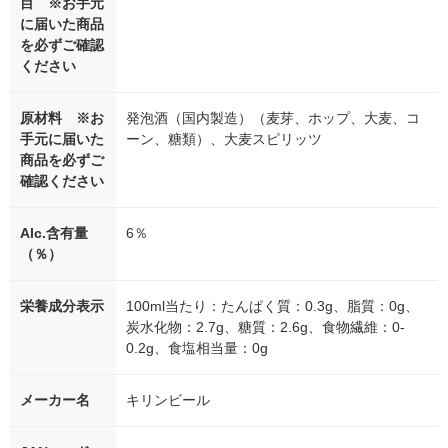
目 ※お手元
に届いた商品
を必ずご確認
ください
原材料 ※お
発泡酒（国内製造）（麦芽、ホップ、大麦、コ
手元に届いた
ーン、糖類）、大麦スピリッツ
商品を必ずご
確認ください
Alc.含有量
6％
（％）
栄養成分表示
100ml当たり：たんぱく質：0.3g、脂質：0g、
炭水化物：2.7g、糖質：2.6g、食物繊維：0-
0.2g、食塩相当量：0g
メーカー名
キリンビール