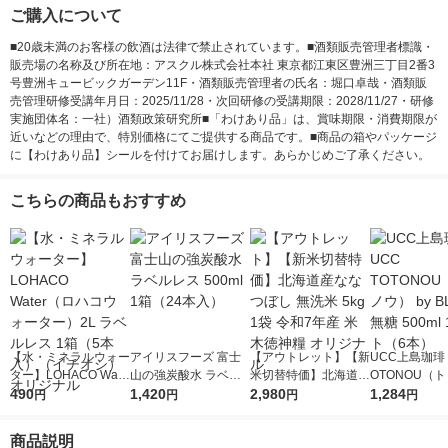
ご購入について
■20歳未満のお客様の飲酒は法律で禁止されています。■酒類販売管理者標識・
販売場の名称及び所在地：アスクル株式会社本社 東京都江東区豊洲三丁目2番3
号豊洲キュービックガーデン11F・酒類販売管理者の氏名：堀口卓哉・酒類販
売管理研修受講年月日：2025/11/28・次回研修の受講期限：2028/11/27・研修
実施団体名：一社）酒類政策研究所■「わけあり品」は、賞味期限・消費期限が
近いなどの理由で、特別価格にてご提供する商品です。■商品の箱やパッケージ
に【わけあり品】シールを付けてお届けします。あらかじめご了承ください。
こちらの商品もおすすめ
【水・ミネラルウォー
アイリスフーズ 富士
【アウトレット】【新
UCC上島珈琲 
ター】LOHACO Wate
山の強炭酸水 ラベル
米切替特価】北海道産
OTONOU（
r（ロハコウォータ
490
レス 500ml 1箱（24
1,420
ななつぼし 無洗米 5k
2,980
ウ） by BLAC
1,284
円
円
円
円
ー）2L ラベルレス 1
本入）
g 1袋 令和7年産 米 木
00ml 1セッ
箱（5本入）（イチオ
徳神糧 オリジナル
商品説明
シ） オリジナル