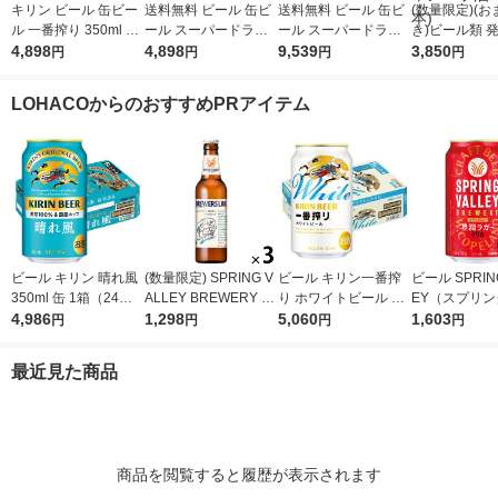
キリン ビール 缶ビー
送料無料 ビール 缶ビ
送料無料 ビール 缶ビ
(数量限定)(
ル 一番搾り 350ml 1
ール スーパードライ
ール スーパードライ
き)ビール類 
ケース(24本)
4,898
350ml 1ケース(24本)
4,898
350ml 2ケース(48本)
9,539
麗グリーンラベ
3,850
円
円
円
円
350ml 1ケー
+キャノーラ油2
LOHACOからのおすすめPRアイテム
1本)
ビール キリン 晴れ風
(数量限定) SPRING V
ビール キリン一番搾
ビール SPRING
350ml 缶 1箱（24
ALLEY BREWERY B
り ホワイトビール 缶
EY（スプリ
本） 缶ビール
4,986
REWERS LINE#1デ
1,298
350ml 1ケース(24本)
5,060
ー） 豊潤 496 
1,603
円
円
円
円
ィップホップ BRAVO
6本 クラフト
330ml 3本
最近見た商品
商品を閲覧すると履歴が表示されます