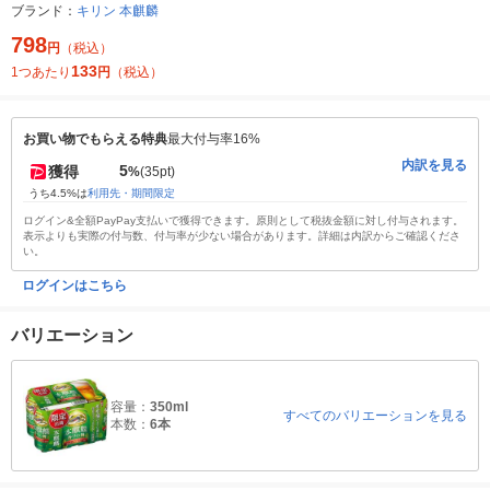
ブランド：
キリン 本麒麟
798
円
（税込）
133
1つあたり
円
（税込）
お買い物でもらえる特典
最大付与率16%
内訳を見る
5
獲得
%
(35pt)
うち4.5%は
利用先・期間限定
ログイン&全額PayPay支払いで獲得できます。原則として税抜金額に対し付与されます。
表示よりも実際の付与数、付与率が少ない場合があります。詳細は内訳からご確認くださ
い。
ログインはこちら
バリエーション
容量：
350ml
すべてのバリエーションを見る
本数：
6本