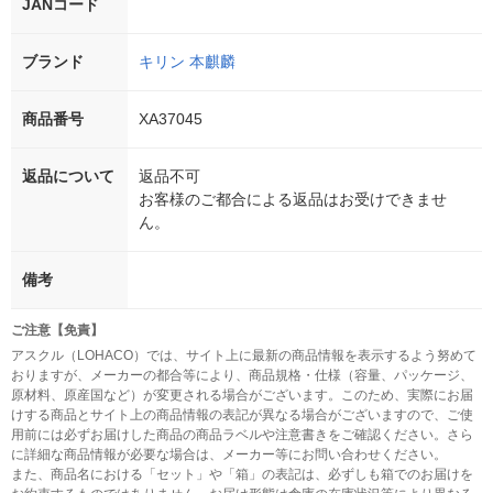
JANコード
ブランド
キリン 本麒麟
商品番号
XA37045
返品について
返品不可
お客様のご都合による返品はお受けできませ
ん。
備考
ご注意【免責】
アスクル（LOHACO）では、サイト上に最新の商品情報を表示するよう努めて
おりますが、メーカーの都合等により、商品規格・仕様（容量、パッケージ、
原材料、原産国など）が変更される場合がございます。このため、実際にお届
けする商品とサイト上の商品情報の表記が異なる場合がございますので、ご使
用前には必ずお届けした商品の商品ラベルや注意書きをご確認ください。さら
に詳細な商品情報が必要な場合は、メーカー等にお問い合わせください。
また、商品名における「セット」や「箱」の表記は、必ずしも箱でのお届けを