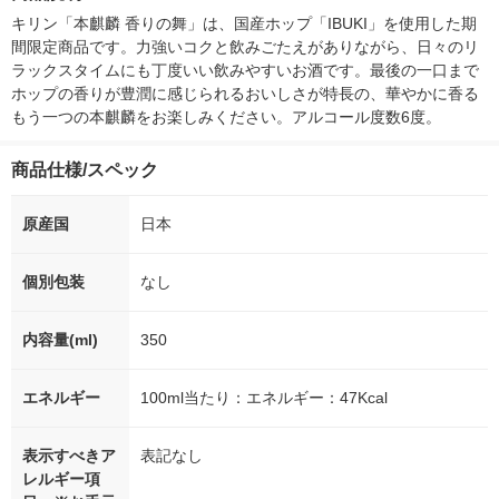
キリン「本麒麟 香りの舞」は、国産ホップ「IBUKI」を使用した期
間限定商品です。力強いコクと飲みごたえがありながら、日々のリ
ラックスタイムにも丁度いい飲みやすいお酒です。最後の一口まで
ホップの香りが豊潤に感じられるおいしさが特長の、華やかに香る
もう一つの本麒麟をお楽しみください。アルコール度数6度。
商品仕様/スペック
原産国
日本
個別包装
なし
内容量(ml)
350
エネルギー
100ml当たり：エネルギー：47Kcal
表示すべきア
表記なし
レルギー項