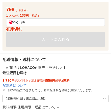
798
円
（税込）
133
1つあたり
円
（税込）
5
%
(35pt)
在庫切れ
カートに入れる
配送情報・送料について
この商品は
LOHACO
が販売・発送します。
最短翌日お届け
3,780
550
無料
円
(税込)以上で基本配送料
円
(税込)
配送料について
※
一部の商品につきましては、基本配送料を当社が負担いたします。
在庫確認住所：東京都にお届け
賞味期限/使用期限・返品について