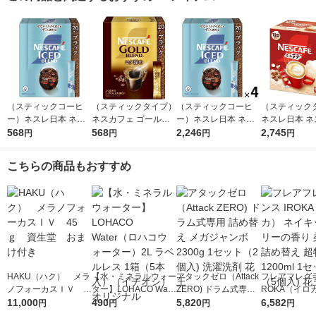
（スティックコーヒ
（スティックタイプ）
（スティックコーヒ
（スティック
ー）ネスレ日本 ネス
ネスカフェ ゴールド
ー）ネスレ日本 ネス
ネスレ日本 ネ
カフェ アイスブレン
568
ブレンド コク深めス
568
カフェ アイスブレン
2,246
ェ エクセラ 
2,745
円
円
円
円
ド スティック ブラッ
ティック ブラック 1
ド スティック ブラッ
1箱（120本
ク 1箱（20本入）
箱（20本入）インス
ク 1セット（20本入×
包装 大容量
こちらの商品もおすすめ
タントコーヒー 無糖
4箱）
HAKU（ハク） メラ
【水・ミネラルウォー
アタックゼロ（Attack
フレアフレグラ
ノフォーカスＩＶ 4
ター】LOHACO Wate
ZERO) ドラム式専用
ROKA（イロ
5ｇ 資生堂 おまけ
11,000
r（ロハコウォータ
490
詰め替え メガジャン
5,820
イキッドリリ
6,582
円
円
円
円
付き
ー）2L ラベルレス 1
ボ 2300g 1セット（2
柔軟剤 詰め替