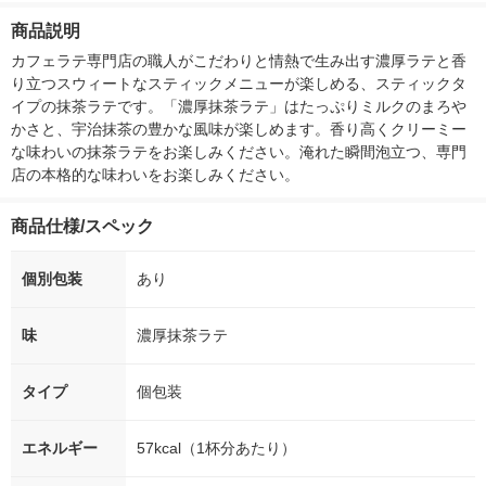
箱（5本入）（イチオ
個入) 洗濯洗剤 花王
大 1200ml 
商品説明
シ） オリジナル
（5個入) 花王
カフェラテ専門店の職人がこだわりと情熱で生み出す濃厚ラテと香
り立つスウィートなスティックメニューが楽しめる、スティックタ
イプの抹茶ラテです。「濃厚抹茶ラテ」はたっぷりミルクのまろや
かさと、宇治抹茶の豊かな風味が楽しめます。香り高くクリーミー
な味わいの抹茶ラテをお楽しみください。淹れた瞬間泡立つ、専門
店の本格的な味わいをお楽しみください。
商品仕様/スペック
個別包装
あり
味
濃厚抹茶ラテ
タイプ
個包装
エネルギー
57kcal（1杯分あたり）