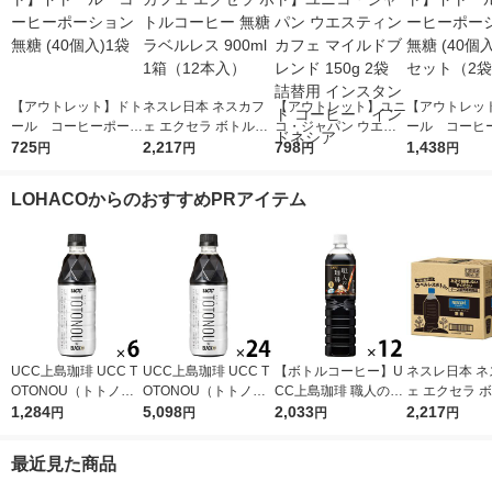
【アウトレット】ドト
ネスレ日本 ネスカフ
【アウトレット】ユニ
【アウトレッ
ール コーヒーポーシ
ェ エクセラ ボトルコ
コ・ジャパン ウエス
ール コーヒ
ョン 無糖 (40個入)1袋
725
ーヒー 無糖 ラベルレ
2,217
ティンカフェ マイル
798
ョン 無糖 (40
1,438
円
円
円
円
ス 900ml 1箱（12本
ドブレンド 150g 2袋
セット（2袋
入）
詰替用 インスタント
LOHACOからのおすすめPRアイテム
コーヒー インドネシ
ア
UCC上島珈琲 UCC T
UCC上島珈琲 UCC T
【ボトルコーヒー】U
ネスレ日本 ネ
OTONOU（トトノ
OTONOU（トトノ
CC上島珈琲 職人の珈
ェ エクセラ 
ウ） by BLACK無糖 5
1,284
ウ） by BLACK無糖 5
5,098
琲 無糖 900ml 1箱（1
2,033
ーヒー 無糖 
2,217
円
円
円
円
00ml 1セット（6本）
00ml 1箱（24本入）
2本入）
ス 900ml 1箱
入）
最近見た商品