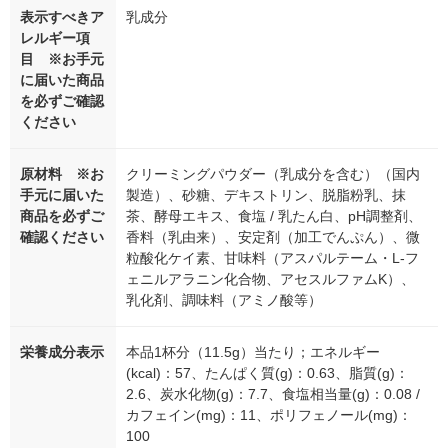
表示すべきア
乳成分
レルギー項
目 ※お手元
に届いた商品
を必ずご確認
ください
原材料 ※お
クリーミングパウダー（乳成分を含む）（国内
手元に届いた
製造）、砂糖、デキストリン、脱脂粉乳、抹
商品を必ずご
茶、酵母エキス、食塩 / 乳たん白、pH調整剤、
確認ください
香料（乳由来）、安定剤（加工でんぷん）、微
粒酸化ケイ素、甘味料（アスパルテーム・L-フ
ェニルアラニン化合物、アセスルファムK）、
乳化剤、調味料（アミノ酸等）
栄養成分表示
本品1杯分（11.5g）当たり；エネルギー
(kcal)：57、たんぱく質(g)：0.63、脂質(g)：
2.6、炭水化物(g)：7.7、食塩相当量(g)：0.08 /
カフェイン(mg)：11、ポリフェノール(mg)：
100