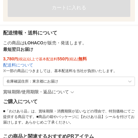
カートに入れる
配送情報・送料について
この商品は
LOHACO
が販売・発送します。
最短翌日お届け
3,780
550
無料
円
(税込)以上で基本配送料
円
(税込)
配送料について
※
一部の商品につきましては、基本配送料を当社が負担いたします。
在庫確認住所：東京都にお届け
賞味期限/使用期限・返品について
ご購入について
■「わけあり品」は、賞味期限・消費期限が近いなどの理由で、特別価格にてご
提供する商品です。■商品の箱やパッケージに【わけあり品】シールを付けてお
届けします。あらかじめご了承ください。
この商品と関連するおすすめPRアイテム