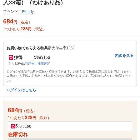
入×3箱）（わけあり品）
ブランド：
Blendy
684
円
（税込）
228
1つあたり
円
（税込）
お買い物でもらえる特典
最大付与率11%
内訳を見る
5
獲得
%
(31pt)
うち4.5%は
利用先・期間限定
ログイン&全額PayPay支払いで獲得できます。原則として税抜金額に対し付与されます。
表示よりも実際の付与数、付与率が少ない場合があります。詳細は内訳からご確認くださ
い。
ログインはこちら
684
円
（税込）
228
1つあたり
円
（税込）
5
%
(31pt)
在庫切れ