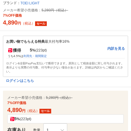
ブランド：
TOEI LIGHT
メーカー希望小売価格：
5,280円（税込）
7%OFF価格
4,890
円
（税込）
セール
お買い物でもらえる特典
最大付与率16%
内訳を見る
5
獲得
%
(223pt)
うち4.5%は
利用先・期間限定
ログイン&全額PayPay支払いで獲得できます。原則として税抜金額に対し付与されます。
表示よりも実際の付与数、付与率が少ない場合があります。詳細は内訳からご確認くださ
い。
ログインはこちら
メーカー希望小売価格：
5,280円（税込）
7%OFF価格
4,890
円
（税込）
セール
5
%
(223pt)
在庫あり
1
数量