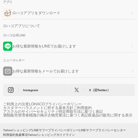
アプリ
ロハコアプリをダウンロード
ロハコアプリについて
ロハコ公式LINE
お得な最新情報をLINEでお届けします
ニュースレター
お得な最新情報をメールでお届けします
Instagram
X（旧Twitter）
ご利用上の注意
LOHACOプライバシーポリシー
カスタマーハラスメントに対する基本方針
ご利用規約
アスクルのサイバーセキュリティ
特定商取引法に基づく表記
酒類販売管理者標識の掲示
古物営業法に基づく表記
医薬品の販売に関する表示
Yahoo!ショッピング
LINEヤフープライバシーポリシー
LINEヤフープライバシーセンター
利用規約
免責事項
Yahoo!ショッピングガイドライン