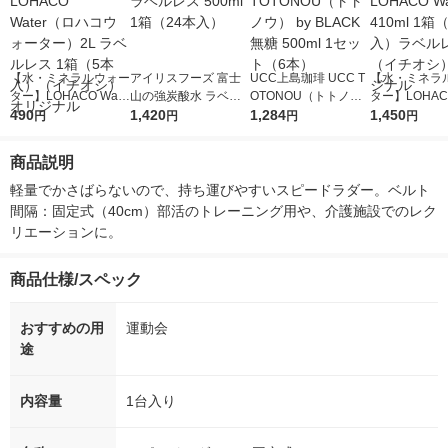
【水・ミネラルウォー
アイリスフーズ 富士
UCC上島珈琲 UCC T
【水・ミネラ
ター】LOHACO Wate
山の強炭酸水 ラベル
OTONOU（トトノ
ター】LOHACO
r（ロハコウォータ
490
レス 500ml 1箱（24
1,420
ウ） by BLACK無糖 5
1,284
r 410ml 1箱
1,450
円
円
円
円
ー）2L ラベルレス 1
本入）
00ml 1セット（6本）
入）ラベルレ
箱（5本入）（イチオ
オシ） オリジ
商品説明
シ） オリジナル
軽量でかさばらないので、持ち運びやすいスピードラダー。ベルト
間隔：固定式（40cm）部活のトレーニング用や、介護施設でのレク
リエーションに。
商品仕様/スペック
おすすめの用
運動会
途
内容量
1台入り