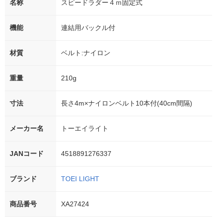
名称
スピードラダー４ｍ固定式
機能
連結用バックル付
材質
ベルト:ナイロン
重量
210g
寸法
長さ4m×ナイロンベルト10本付(40cm間隔)
メーカー名
トーエイライト
JANコード
4518891276337
ブランド
TOEI LIGHT
商品番号
XA27424