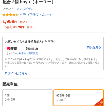
配合 2個 hoyu（ホーユー）
ブランド：
メンズビゲン
4.29 （76件のレビュー）
1,958
円
（税込）
979
1つあたり
円
（税込）
お買い物でもらえる特典
最大付与率7%
内訳を見る
5
獲得
%
(88pt)
うち4.5%は
利用先・期間限定
ログイン&全額PayPay支払いで獲得できます。原則として税抜金額に対し付与されます。
表示よりも実際の付与数、付与率が少ない場合があります。詳細は内訳からご確認くださ
い。
ログインはこちら
販売単位
1個
979円×2個
1,040円
1,958円
お得