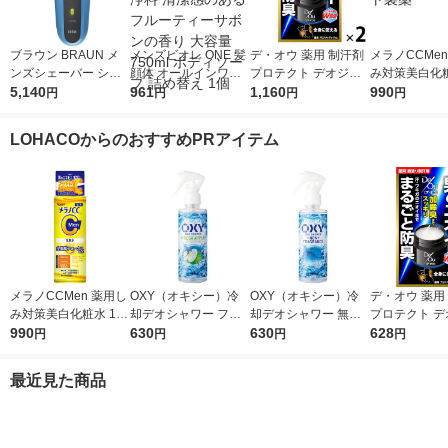
ブラウン BRAUN メ
メンズビオレ ONE 髪
デ・オウ 薬用 制汗剤
メラノCCMen
ンズシェーバー シリ
顔体 オールインワン
プロテクト デオジャ
み対策美白化粧
ーズ3 3枚刃 お風呂剃
5,140
全身洗浄料 清潔感の
961
ム 全身用 男性用 加齢
1,160
ml ロート製薬
990
円
円
円
円
り対応 310S 1台 P＆
あるフルーティーサボ
臭 50g 2個 ロート製
G 髭剃り 水洗い 深剃
ンの香り 大容量 750
薬
LOHACOからのおすすめPRアイテム
り
ml ボディソープ 詰め
替え 1個
メラノCCMen 薬用し
OXY（オキシー）冷
OXY（オキシー）冷
デ・オウ 薬用
み対策美白化粧水 170
却デオシャワー フレ
却デオシャワー 無香
プロテクト デ
ml ロート製薬
990
ッシュアップルの香り
630
料 200ml 1個 ロート
630
ム 全身用 男性
628
円
円
円
円
200ml 1個 ロート製薬
製薬
臭 50g ロー
最近見た商品