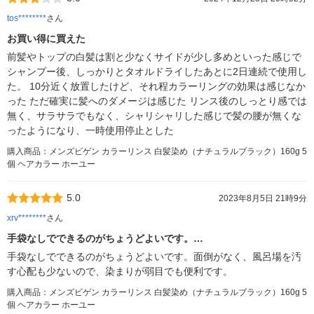
tos********
さん
お買い得に買えた
前髪やトップの白髪は割と少なくサイドが少し多めといった感じで
シャンプー後、しっかりとタオルドライしたあとに2日連続で使用し
た。 10分近く放置したけど、それ程カラーリングの効果は感じなか
った ただ確実に髪へのダメージは感じた リンス後のしっとり感では
無く、サラサラでもなく、シャリシャリした感じで髪の腰が無くな
ったようになり、一時使用停止とした
購入商品：メンズビゲン カラーリンス 白髪染め（ナチュラルブラック）160g 5
個 ヘアカラー ホーユー
5.0
2023年8月5日 21時9分
xrv********
さん
手袋なしでできるのがちょうどよいです。…
手袋なしでできるのがちょうどよいです。面倒がなく、風呂場を汚
す心配も少ないので、染まりが弱目でも便利です。
購入商品：メンズビゲン カラーリンス 白髪染め（ナチュラルブラック）160g 5
個 ヘアカラー ホーユー