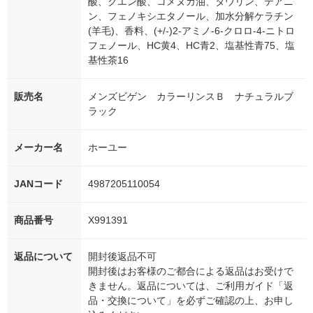
酸、クエン酸、コメヌカ油、タウリン、テアニ
ン、フェノキシエタノール、加水分解ケラチン
(羊毛)、香料、(+/-)2-アミノ-6-クロロ-4-ニトロ
フェノール、HC黄4、HC青2、塩基性青75、塩
基性茶16
販売名
メンズビゲン カラーリンスＢ ナチュラルブ
ラック
メーカー名
ホーユー
JANコード
4987205110054
商品番号
X991391
返品について
開封後返品不可
開封後はお客様のご都合による返品はお受けで
きません。返品については、ご利用ガイド「返
品・交換について」を必ずご確認の上、お申し