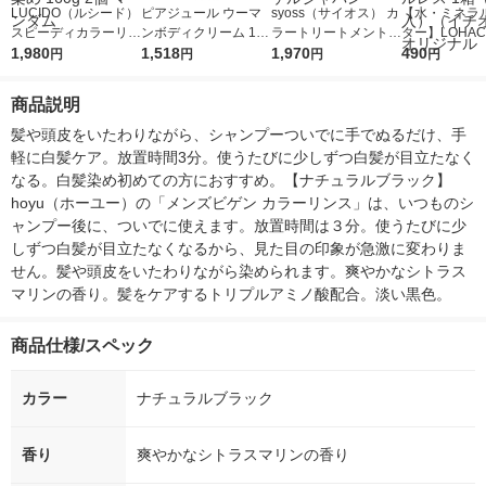
LUCIDO（ルシード）
ピアジュール ウーマ
syoss（サイオス） カ
【水・ミネラ
スピーディカラーリン
ンボディクリーム 180
ラートリートメント
ター】LOHACO
ス ナチュラルブラッ
1,980
g void デリケートゾー
1,518
ダークブラウン 2個
1,970
r（ロハコウォ
490
円
円
円
円
ク メンズ用 無香料 白
ン
白髪染め ヘアカラー
ー）2L ラベル
髪染め 160g 2個 マン
ヘンケルジャパン
箱（5本入）
商品説明
ダム
シ） オリジナ
髪や頭皮をいたわりながら、シャンプーついでに手でぬるだけ、手
軽に白髪ケア。放置時間3分。使うたびに少しずつ白髪が目立たなく
なる。白髪染め初めての方におすすめ。【ナチュラルブラック】
hoyu（ホーユー）の「メンズビゲン カラーリンス」は、いつものシ
ャンプー後に、ついでに使えます。放置時間は３分。使うたびに少
しずつ白髪が目立たなくなるから、見た目の印象が急激に変わりま
せん。髪や頭皮をいたわりながら染められます。爽やかなシトラス
マリンの香り。髪をケアするトリプルアミノ酸配合。淡い黒色。
商品仕様/スペック
カラー
ナチュラルブラック
香り
爽やかなシトラスマリンの香り