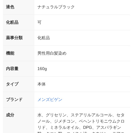
液色
ナチュラルブラック
化粧品
可
薬事分類
化粧品
機能
男性用白髪染め
内容量
160g
タイプ
本体
ブランド
メンズビゲン
成分
水、グリセリン、ステアリルアルコール、セタ
ノール、ジメチコン、ベヘントリモニウムクロ
リド、ミネラルオイル、DPG、アスパラギン