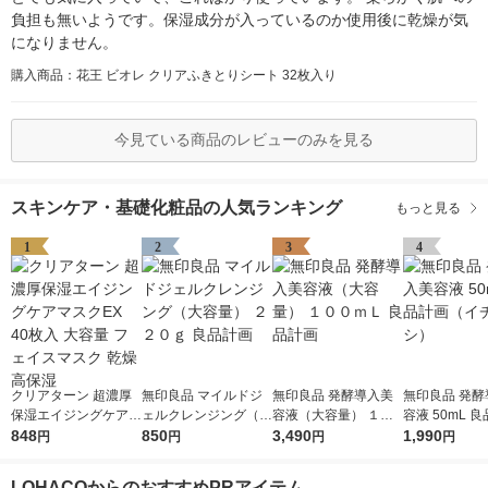
負担も無いようです。保湿成分が入っているのか使用後に乾燥が気
になりません。
購入商品：花王 ビオレ クリアふきとりシート 32枚入り
今見ている商品のレビューのみを見る
スキンケア・基礎化粧品の人気ランキング
もっと見る
1
2
3
4
クリアターン 超濃厚
無印良品 マイルドジ
無印良品 発酵導入美
無印良品 発酵
保湿エイジングケアマ
ェルクレンジング（大
容液（大容量） １０
容液 50mL 
スクEX 40枚入 大容量
848
容量） ２２０ｇ 良品
850
０ｍＬ 良品計画
3,490
（イチオシ）
1,990
円
円
円
円
フェイスマスク 乾燥
計画
高保湿
LOHACOからのおすすめPRアイテム