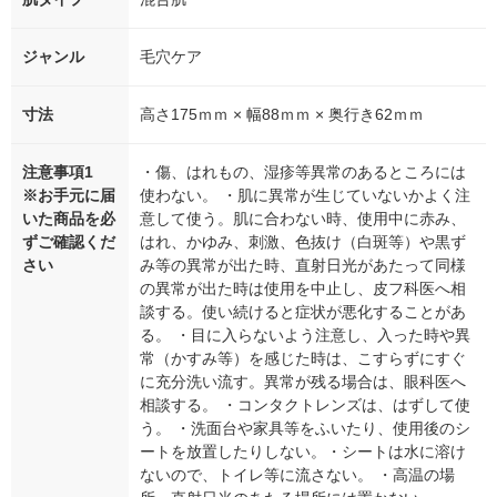
ジャンル
毛穴ケア
寸法
高さ175ｍｍ × 幅88ｍｍ × 奥行き62ｍｍ
注意事項1
・傷、はれもの、湿疹等異常のあるところには
※お手元に届
使わない。 ・肌に異常が生じていないかよく注
いた商品を必
意して使う。肌に合わない時、使用中に赤み、
ずご確認くだ
はれ、かゆみ、刺激、色抜け（白斑等）や黒ず
さい
み等の異常が出た時、直射日光があたって同様
の異常が出た時は使用を中止し、皮フ科医へ相
談する。使い続けると症状が悪化することがあ
る。 ・目に入らないよう注意し、入った時や異
常（かすみ等）を感じた時は、こすらずにすぐ
に充分洗い流す。異常が残る場合は、眼科医へ
相談する。 ・コンタクトレンズは、はずして使
う。 ・洗面台や家具等をふいたり、使用後のシ
ートを放置したりしない。・シートは水に溶け
ないので、トイレ等に流さない。 ・高温の場