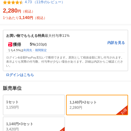
4.73 （11件のレビュー）
2,280
円
（税込）
1,140
1つあたり
円
（税込）
お買い物でもらえる特典
最大付与率11%
内訳を見る
5
獲得
%
(103pt)
うち4.5%は
利用先・期間限定
ログイン&全額PayPay支払いで獲得できます。原則として税抜金額に対し付与されます。
表示よりも実際の付与数、付与率が少ない場合があります。詳細は内訳からご確認くださ
い。
ログインはこちら
販売単位
1セット
1,140円×2セット
1,150円
2,280円
お得
1,140円×3セット
3,420円