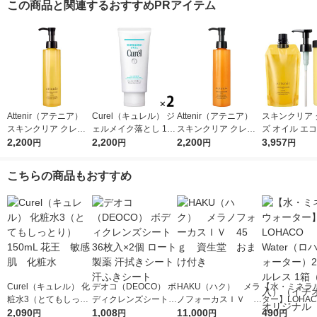
この商品と関連するおすすめPRアイテム
Attenir（アテニア）
Curel（キュレル） ジ
Attenir（アテニア）
スキンクリア 
スキンクリア クレン
ェルメイク落とし 130
スキンクリア クレン
ズ オイル エ
ズ オイル アロマタイ
2,200
g ×2個 花王 敏感肌
2,200
ズ オイル アロマタイ
2,200
てセット アロ
3,957
円
円
円
円
プ レギュラーボトル
プ ピースフルオレン
プ 〈エコ対応
175ml
ジ175ml
ポンプ付〉＋
こちらの商品もおすすめ
ルダー〉
Curel（キュレル） 化
デオコ（DEOCO） ボ
HAKU（ハク） メラ
【水・ミネラ
粧水3（とてもしっと
ディクレンズシート 3
ノフォーカスＩＶ 4
ター】LOHACO
り） 150mL 花王 敏
2,090
6枚入×2個 ロート製薬
1,008
5ｇ 資生堂 おまけ
11,000
r（ロハコウォ
490
円
円
円
円