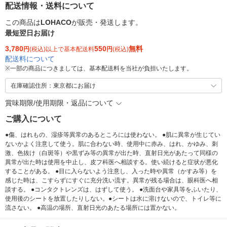
配送情報・送料について
この商品は
LOHACO
が販売・発送します。
最短翌日お届け
3,780
550
無料
円
(税込)以上で基本配送料
円
(税込)
配送料について
※
一部の商品につきましては、基本配送料を当社が負担いたします。
在庫確認住所：東京都にお届け
賞味期限/使用期限・返品について
ご購入について
●傷、はれもの、湿疹等異常のあるところには使わない。 ●肌に異常が生じてい
ないかよく注意して使う。肌に合わない時、使用中に赤み、はれ、かゆみ、刺
激、色抜け（白斑等）や黒ずみ等の異常が出た時、直射日光があたって同様の
異常が出た時は使用を中止し、皮フ科医へ相談する。使い続けると症状が悪化
することがある。 ●目に入らないよう注意し、入った時や異常（かすみ等）を
感じた時は、こすらずにすぐに充分洗い流す。異常が残る場合は、眼科医へ相
談する。 ●コンタクトレンズは、はずして使う。 ●洗面台や家具等をふいたり、
使用後のシートを放置したりしない。●シートは水に溶けないので、トイレ等に
流さない。 ●高温の場所、直射日光のあたる場所には置かない。