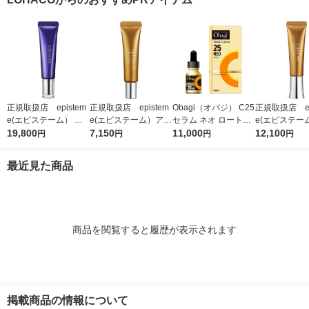
正規取扱店 epistem
正規取扱店 epistem
Obagi（オバジ） C25
正規取扱店 ep
e(エピステーム） ス
e(エピステーム）アイ
セラム ネオ ロート製
e(エピステー
テムサイエンスアイ 1
19,800
パーフェクトショット
7,150
薬
11,000
パーフェクト
12,100
円
円
円
円
8g アイクリーム
b 9g アイクリーム
b 18g ア
最近見た商品
商品を閲覧すると履歴が表示されます
掲載商品の情報について