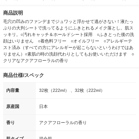
感肌 化粧水
汗拭きシート 汗ふき
付き
ー）2L ラベル
シート
箱（5本入）
商品説明
シ） オリジナ
毛穴の凹みのファンデまでジュワッと浮かせて逃がさない！液たっ
ぷりの大判シートで洗ってるようにふきとれるメイク落とし。肌ス
ッキリ。○汚れキャッチ＆ホールドシート採用　○ふきとった後の洗
顔はいりません　○着色料フリー　○オイルフリー　○アレルギーテ
スト済み（すべての方にアレルギーが起こらないというわけではあ
りません）○素肌の時の洗顔代わりとしてもお使いいただけます　○
クリアなアクアフローラルの香り
商品仕様/スペック
内容量
32枚（222ml） 、32枚（222ml）
原産国
日本
香り
アクアフローラルの香り
肌タイプ
混合肌