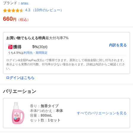
ブランド：
arau.
4.3 （10件のレビュー）
660
円
（税込）
お買い物でもらえる特典
最大付与率7%
内訳を見る
5
獲得
%
(30pt)
うち4.5%は
利用先・期間限定
ログイン&全額PayPay支払いで獲得できます。原則として税抜金額に対し付与されます。
表示よりも実際の付与数、付与率が少ない場合があります。詳細は内訳からご確認くださ
い。
ログインはこちら
バリエーション
香り：
無香タイプ
本体/つめかえ：
本体
すべてのバリエーションを見る
容量：
800mL
セット数：
1セット