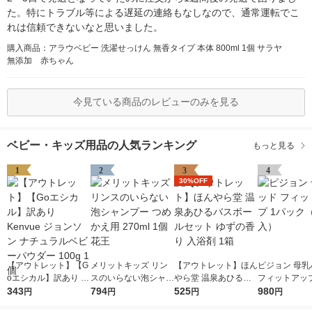
た。特にトラブル等による遅延の連絡もなしなので、通常運転でこ
れは信頼できないなと思いました。
購入商品：アラウベビー 洗濯せっけん 無香タイプ 本体 800ml 1個 サラヤ
無添加 赤ちゃん
今見ている商品のレビューのみを見る
ベビー・キッズ用品の人気ランキング
もっと見る
1
2
3
4
30%OFF
【アウトレット】【G
メリットキッズ リン
【アウトレット】ほん
ピジョン 母乳
oエシカル】訳あり K
スのいらない泡シャン
やら堂 温泉あひるバ
フィットアップ
envue ジョンソン ナ
343
プー つめかえ用 270
794
スボールセット ゆず
525
ク（126枚入
980
円
円
円
円
チュラルベビーパウダ
ml 1個 花王
の香り 入浴剤 1箱