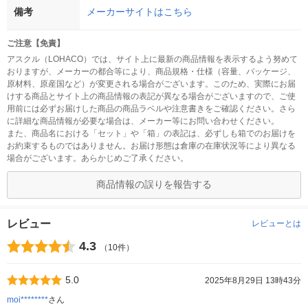
備考
メーカーサイトはこちら
ご注意【免責】
アスクル（LOHACO）では、サイト上に最新の商品情報を表示するよう努めて
おりますが、メーカーの都合等により、商品規格・仕様（容量、パッケージ、
原材料、原産国など）が変更される場合がございます。このため、実際にお届
けする商品とサイト上の商品情報の表記が異なる場合がございますので、ご使
用前には必ずお届けした商品の商品ラベルや注意書きをご確認ください。さら
に詳細な商品情報が必要な場合は、メーカー等にお問い合わせください。
また、商品名における「セット」や「箱」の表記は、必ずしも箱でのお届けを
お約束するものではありません。お届け形態は倉庫の在庫状況等により異なる
場合がございます。あらかじめご了承ください。
商品情報の誤りを報告する
レビュー
レビューとは
4.3
（10件）
5.0
2025年8月29日 13時43分
moi********
さん