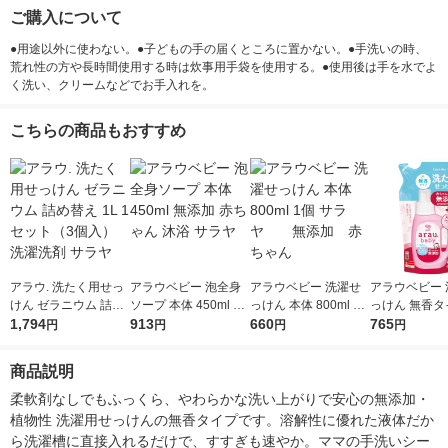
ご購入について
●用途以外に使わない。●子どもの手の届くところに置かない。●手洗いの時、
荒れ性の方や長時間使用する時は炊事用手袋を使用する。●使用後は手を水でよ
く洗い、クリームなどでお手入れを。
こちらの商品もおすすめ
アラウ. 洗たく用せっ
アラウベビー 泡全身
アラウベビー 洗濯せ
アラウベビー 
けん ゼラニウム 詰め
ソープ 本体 450ml 無
っけん 本体 800ml 1
っけん 無香タ
替え 1L 1セット（3個
1,794
添加 赤ちゃん 沐浴 サ
913
個 サラヤ 無添
660
め替え 720ml
765
円
円
円
円
入） 洗濯洗剤 サラヤ
ラヤ
加 赤ちゃん
（2個入）
無添加 赤ち
商品説明
剤
柔軟剤なしでもふっくら、やわらかな洗い上がりで安心の無添加・
植物性 洗濯用せっけんの無香タイプです。溶解性に優れた液体だか
ら洗濯槽に直接入れるだけで、すすぎも速やか。ママの手洗いシー