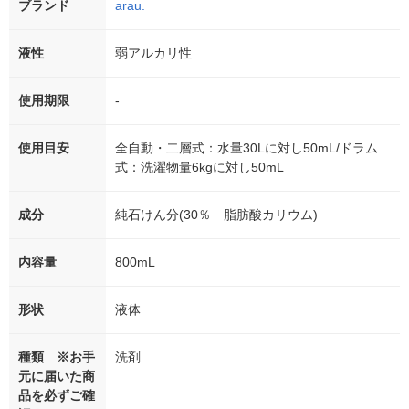
ブランド
arau.
液性
弱アルカリ性
使用期限
-
使用目安
全自動・二層式：水量30Lに対し50mL/ドラム
式：洗濯物量6kgに対し50mL
成分
純石けん分(30％ 脂肪酸カリウム)
内容量
800mL
形状
液体
種類 ※お手
洗剤
元に届いた商
品を必ずご確