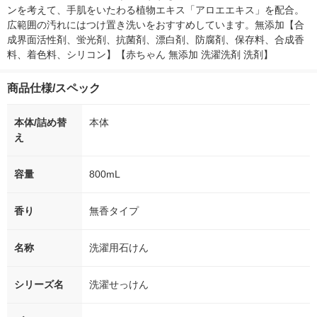
ンを考えて、手肌をいたわる植物エキス「アロエエキス」を配合。
広範囲の汚れにはつけ置き洗いをおすすめしています。無添加【合
成界面活性剤、蛍光剤、抗菌剤、漂白剤、防腐剤、保存料、合成香
料、着色料、シリコン】【赤ちゃん 無添加 洗濯洗剤 洗剤】
商品仕様/スペック
本体/詰め替
本体
え
容量
800mL
香り
無香タイプ
名称
洗濯用石けん
シリーズ名
洗濯せっけん