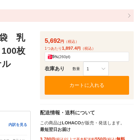
袋 乳
5,692
円
（税込）
1,897.4
100枚
1つあたり
円
（税込）
5
%
(260pt)
ナル
在庫あり
1
数量
カートに入れる
配送情報・送料について
この商品は
LOHACO
が販売・発送します。
内訳を見る
最短翌日お届け
3,780
550
無料
円
(税込)以上で基本配送料
円
(税込)