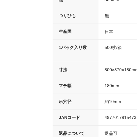
つりひも
無
生産国
日本
1パック入り数
500枚/箱
寸法
800×370×180m
マチ幅
180mm
吊穴径
約10mm
JANコード
4977017915473
返品について
返品可