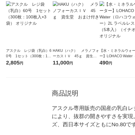
アスクル レジ袋（乳白）6
HAKU（ハク） メラノフォ
【水・ミネラルウォ
0号 1セット（300枚：100
ーカスＩＶ 45ｇ 資生
ー】LOHACO Wate
枚入×3袋） オリジナル
堂 おまけ付き
コウォーター）2L ラ
2,805
11,000
490
円
円
円
ス 1箱（5本入）（イ
シ） オリジナル
商品説明
アスクル専用販売の国産の乳白レ
により、抜群の開きやすさを実現
ズ、西日本サイズともにNo.80