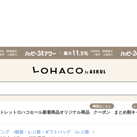
獲得はこちら
レ
トレット
ロハコセール
新着商品
オリジナル商品
クーポン
まとめ割
キ
ピング
紙袋・レジ袋・ギフトバッグ
レジ袋