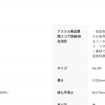
アスクル商品環
・容器包
境スコア詳細/加
キを使用
点項目
るインキ
ス・リサ
一素材で
温室効果
サイズ
No.80
厚さ
0.026m
DPE）
持ち手長さ
約170m
吊り穴
無