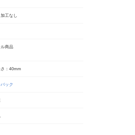
ス加工なし
ナル商品
さ：40mm
ーバック
業
1