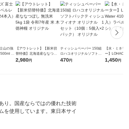
富士山の強
【アウトレット】【新米切
ティッシュペーパー 150組
【水・ミネラル
00ml 1
替特価】北海道産ななつぼ
ロハコオリジナルソフトパ
ー】LOHACO Wa
し 無洗米 5kg 1袋 令和7年産
ックティッシュ フィオナ オ
1箱（20本入
2,980
470
1,450
円
円
円
米 木徳神糧 オリジナル
リジナル 1セット（10個：
（イチオシ） 
5個入×2パック） オリジナ
ル
あり。国産ならではの優れた技術
ムを使用しています。東日本サイ