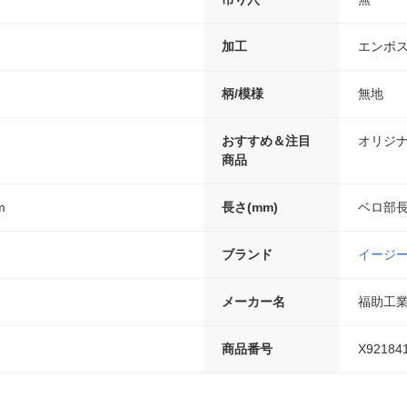
加工
エンボ
柄/模様
無地
おすすめ＆注目
オリジ
商品
m
長さ(mm)
ベロ部長
ブランド
イージ
メーカー名
福助工
商品番号
X92184