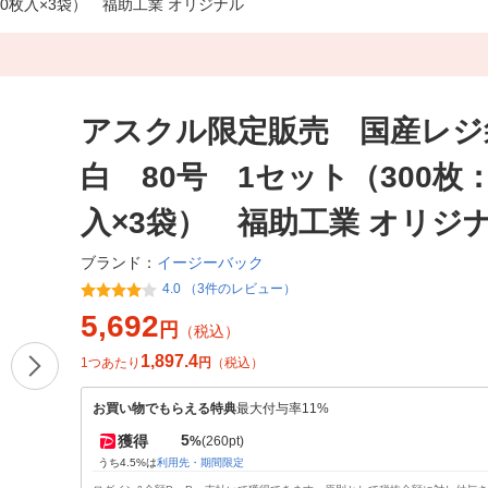
0枚入×3袋） 福助工業 オリジナル
アスクル限定販売 国産レジ
白 80号 1セット（300枚：
入×3袋） 福助工業 オリジ
イージーバック
ブランド：
4.0 （3件のレビュー）
5,692
円
（税込）
1,897.4
1つあたり
円
（税込）
お買い物でもらえる特典
最大付与率11%
5
獲得
%
(260pt)
うち4.5%は
利用先・期間限定