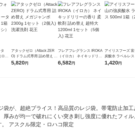
ータ
アタックゼロ（Attack ZER
フレアフレグランス IROKA
アイリスフーズ 
r（ロハ
O) ドラム式専用 詰め替え メ
（イロカ） ネイキッドリリ
炭酸水 ラベルレス 5
ベルレ
ガジャンボ 2300g 1セット
ーの香り 柔軟剤 詰め替え 超
箱（24本入）
5,820
6,582
1,420
円
円
円
チオ
（2個入) 洗濯洗剤 花王
特大 1200ml 1セット（5個
入) 花王
ジ袋が、超絶プライス！高品質のレジ袋。帯電防止加工
。厚みが均一で破れにくい突き刺し強度に優れたフィル
です。 アスクル限定・ロハコ限定