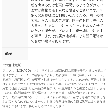
感を出来るだけ忠実に再現するよう心がけてい
ますが実物と若干異なる場合がございます。※
多くのお客様にご利用いただくため、同一のお
客様からの大量のご注文、同一のお届け先への
大量のご注文は、ご注文のキャンセルをさせて
いただく場合がございます。※一緒にご注文す
る商品、またはお届け地域等により翌日配達が
できない場合があります。
備考
ご注意【免責】
アスクル（LOHACO）では、サイト上に最新の商品情報を表示するよう努めて
おりますが、メーカーの都合等により、商品規格・仕様（容量、パッケージ、
原材料、原産国など）が変更される場合がございます。このため、実際にお届
けする商品とサイト上の商品情報の表記が異なる場合がございますので、ご使
用前には必ずお届けした商品の商品ラベルや注意書きをご確認ください。さら
に詳細な商品情報が必要な場合は、メーカー等にお問い合わせください。
また、商品名における「セット」や「箱」の表記は、必ずしも箱でのお届けを
お約束するものではありません。お届け形態は倉庫の在庫状況等により異なる
場合がございます。あらかじめご了承ください。