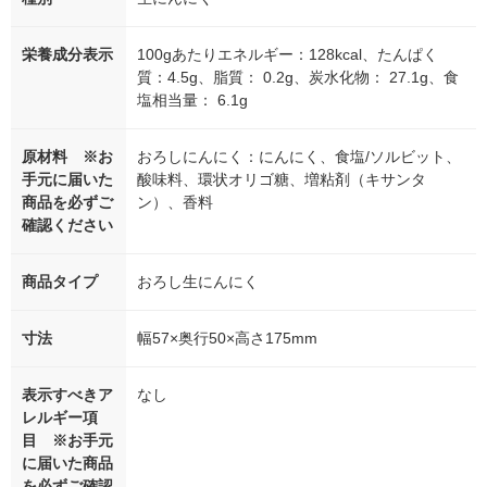
栄養成分表示
100gあたりエネルギー：128kcal、たんぱく
質：4.5g、脂質： 0.2g、炭水化物： 27.1g、食
塩相当量： 6.1g
原材料 ※お
おろしにんにく：にんにく、食塩/ソルビット、
手元に届いた
酸味料、環状オリゴ糖、増粘剤（キサンタ
商品を必ずご
ン）、香料
確認ください
商品タイプ
おろし生にんにく
寸法
幅57×奥行50×高さ175mm
表示すべきア
なし
レルギー項
目 ※お手元
に届いた商品
を必ずご確認