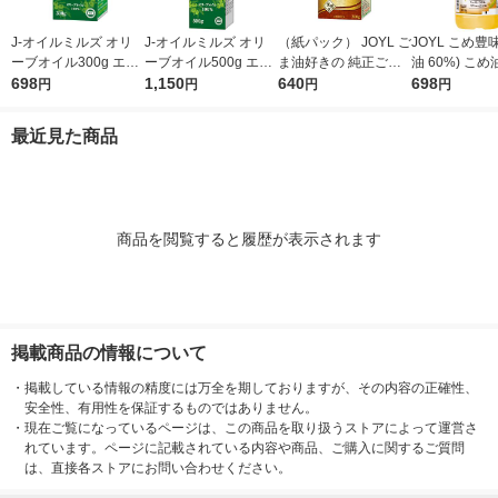
J-オイルミルズ オリ
J-オイルミルズ オリ
（紙パック） JOYL ご
JOYL こめ豊味
ーブオイル300g エキ
ーブオイル500g エキ
ま油好きの 純正ごま
油 60%) こめ油 ブレ
ストラバージン スペ
698
ストラバージン スペ
1,150
油 300g 1本 味の素 J-
640
ンド 味の素 J
698
円
円
円
円
イン産オリーブ100%
イン産オリーブ100%
オイルミルズ
ミルズ 900g 
1本（紙パック） JOY
1本（紙パック） JOY
本
最近見た商品
L
L
商品を閲覧すると履歴が表示されます
掲載商品の情報について
・
掲載している情報の精度には万全を期しておりますが、その内容の正確性、
安全性、有用性を保証するものではありません。
・
現在ご覧になっているページは、この商品を取り扱うストアによって運営さ
れています。ページに記載されている内容や商品、ご購入に関するご質問
は、直接各ストアにお問い合わせください。