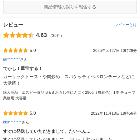
商品情報の誤りを報告する
レビュー
レビューとは
4.63
（35件）
5.0
2025年5月27日 10時29分
jar********
さん
でかし！重宝する！
ガーリックトーストや肉炒め…スパゲッティペペロンチーノなどに
大活躍！
購入商品：エスビー食品 S＆B おろし生にんにく290g（無着色） 1本 チューブ
業務用 大容量
5.0
2022年11月13日 18時56分
kk0********
さん
すぐに発送していただきまして、たいへん…
すぐに発送していただきまして、たいへん助かりました。