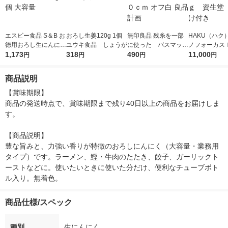
エスビー食品 S＆B お
おろし生姜120g 1個
無印良品 残糸を一部
HAKU（ハク
徳用おろし生にんにく
ユウキ食品 しょうが
に使った バスマット
ノフォーカス
175g 3個 大容量
1,173
318
３６×６０ｃｍ オフ白
490
5ｇ 資生堂
11,000
円
円
円
円
良品計画
付き
商品説明
【賞味期限】

商品の発送時点で、賞味期限まで残り40日以上の商品をお届けしま
す。

【商品説明】

豊な旨みと、力強い香りが特徴のおろしにんにく（大容量・業務用
タイプ）です。ラーメン、鰹・牛肉のたたき、餃子、ガーリックト
ーストなどに。使いたいときに使いた分だけ、便利なチューブボト
ル入り。無着色。
商品仕様/スペック
種別
生にんにく