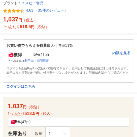
ブランド：
エスビー食品
4.63 （35件のレビュー）
1,037
円
（税込）
518.5
1つあたり
円
（税込）
お買い物でもらえる特典
最大付与率11%
内訳を見る
5
獲得
%
(47pt)
うち4.5%は
利用先・期間限定
ログイン&全額PayPay支払いで獲得できます。原則として税抜金額に対し付与されます。
表示よりも実際の付与数、付与率が少ない場合があります。詳細は内訳からご確認くださ
い。
ログインはこちら
1,037
円
（税込）
518.5
1つあたり
円
（税込）
5
%
(47pt)
在庫あり
1
数量