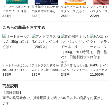
マ・マー あえるだけ
日清製粉ウェルナ 青
キユーピー あえるパ
マ・マー あえ
パスタソース 逸品 ご
の洞窟 香味野菜とハ
スタソース たらこ（1
パスタソース 
ま香る大葉ソース ＜1
321
ーブ引き立つボロネー
348
人前×2）1個
258
クリーム 生風
272
円
円
円
円
人前×2＞ 1個 日清製
ゼ 1人前 (140g) 1個
前×2 1個
粉ウェルナ
こちらの商品もおすすめ
オートミールごはん 1
アオトプラス 折るか
青の洞窟 もちもち生
HAKU（ハク
50g 1個 はくばく
みトング 1袋（20個
パスタ リングイーネ
ノフォーカス
385
入）
275
1袋（150g）ゆで時間
246
5ｇ 資生堂
11,000
円
円
円
円
2分 日清製粉ウェル
付き
ナ
商品説明
【賞味期限】

商品の発送時点で、賞味期限まで残り240日以上の商品をお届けし
ます。
