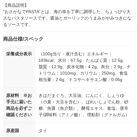
【商品説明】

”おさかなでPASTA”とは、海の幸を丁寧に調理した、ちょっぴり大
人なパスタソースです。醤油とガーリックのうまみがやみつきにな
るソースです。
商品仕様/スペック
栄養成分表示
（100g当り・液汁含む）エネルギー：
183kcal、水分：67.5g、たんぱく質：12.5g、
脂質：12.9g、炭水化物：4.2g、灰分：2.9g、ナ
トリウム：1010mg、カリウム：250mg、食塩
相当量：2.6g、ドコサヘキサエン酸：0.06g
原材料 ※お
きはだまぐろ、大豆油、にんにく、しょうゆ
手元に届いた
（小麦・大豆を含む）、ばれいしょでん粉、砂
商品を必ずご
糖、魚醤（魚介類）、酵母エキス、食塩、唐辛
確認ください
子/調味料（アミノ酸）、増粘剤（グァルガム）
原産国
タイ