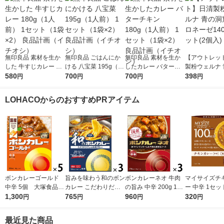
無印良品 素材を生か
無印良品 ごはんにか
無印良品 素材を生か
【アウトレッ
した 牛すじカレー 18
ける 八宝菜 195g（1
したカレー バターチ
製粉ウェルナ 
0g（1人前） 1セット
580
人前） 1セット（1袋×
700
キン 180g（1人前） 1
700
窟 ボロネーゼ
398
円
円
円
円
（1袋×2） 良品計画
2） 良品計画（イチオ
セット（1袋×2） 良品
1セット(2個入
（イチオシ）
シ）
計画（イチオシ）
LOHACOからのおすすめPRアイテム
ボンカレーゴールド
旨みを味わう和のボン
ボンカレーネオ 牛肉
マイサイズチ
中辛 5個 大塚食品
カレー こだわりだし
の旨み 中辛 200g 1セ
ー 中辛 1セッ
レンジ対応
1,300
の和風カレー 中辛
765
ット（1個×3）大塚食
960
（100g）×2）
320
円
円
円
円
1セット（1個（210
品 レトルトカレー レ
cal レンジ
g）×3） レンジ対応
ンジ対応
ルト 大塚食品
最近見た商品
1セット（1個×3）