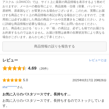
アスクル（LOHACO）では、サイト上に最新の商品情報を表示するよう努めて
おりますが、メーカーの都合等により、商品規格・仕様（容量、パッケージ、
原材料、原産国など）が変更される場合がございます。このため、実際にお届
けする商品とサイト上の商品情報の表記が異なる場合がございますので、ご使
用前には必ずお届けした商品の商品ラベルや注意書きをご確認ください。さら
に詳細な商品情報が必要な場合は、メーカー等にお問い合わせください。
また、商品名における「セット」や「箱」の表記は、必ずしも箱でのお届けを
お約束するものではありません。お届け形態は倉庫の在庫状況等により異なる
場合がございます。あらかじめご了承ください。
商品情報の誤りを報告する
レビュー
レビューとは
4.69
（26件）
5.0
2025年8月17日 20時26分
xha********
さん
お気に入りのパスタソースです。長持ちす…
お気に入りのパスタソースです。長持ちするのでストックしていま
す。