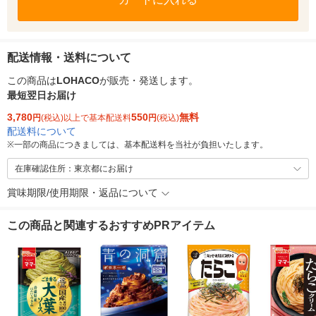
配送情報・送料について
この商品は
LOHACO
が販売・発送します。
最短翌日お届け
3,780
550
無料
円
(税込)以上で基本配送料
円
(税込)
配送料について
※
一部の商品につきましては、基本配送料を当社が負担いたします。
在庫確認住所：東京都にお届け
賞味期限/使用期限・返品について
この商品と関連するおすすめPRアイテム