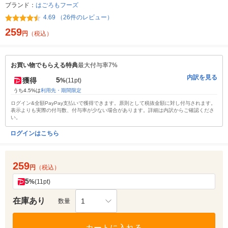
ブランド：
はごろもフーズ
4.69 （26件のレビュー）
259
円
（税込）
お買い物でもらえる特典
最大付与率7%
内訳を見る
5
獲得
%
(11pt)
うち4.5%は
利用先・期間限定
ログイン&全額PayPay支払いで獲得できます。原則として税抜金額に対し付与されます。
表示よりも実際の付与数、付与率が少ない場合があります。詳細は内訳からご確認くださ
い。
ログインはこちら
259
円
（税込）
5
%
(11pt)
在庫あり
1
数量
カートに入れる