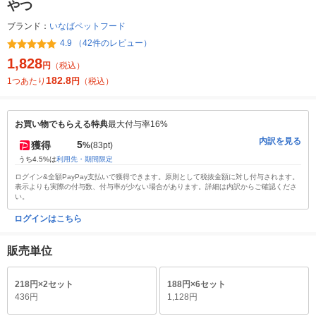
やつ
ブランド：
いなばペットフード
4.9 （42件のレビュー）
1,828
円
（税込）
182.8
1つあたり
円
（税込）
お買い物でもらえる特典
最大付与率16%
内訳を見る
5
獲得
%
(83pt)
うち4.5%は
利用先・期間限定
ログイン&全額PayPay支払いで獲得できます。原則として税抜金額に対し付与されます。
表示よりも実際の付与数、付与率が少ない場合があります。詳細は内訳からご確認くださ
い。
ログインはこちら
販売単位
218円×2セット
188円×6セット
436円
1,128円