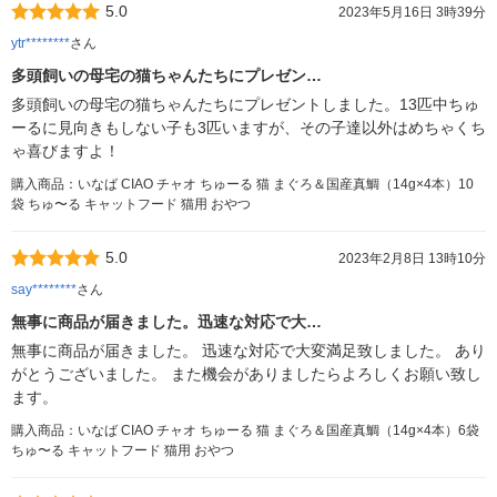
5.0
2023年5月16日 3時39分
ytr********
さん
多頭飼いの母宅の猫ちゃんたちにプレゼン…
多頭飼いの母宅の猫ちゃんたちにプレゼントしました。13匹中ちゅ
ーるに見向きもしない子も3匹いますが、その子達以外はめちゃくち
ゃ喜びますよ！
購入商品：いなば CIAO チャオ ちゅーる 猫 まぐろ＆国産真鯛（14g×4本）10
袋 ちゅ〜る キャットフード 猫用 おやつ
5.0
2023年2月8日 13時10分
say********
さん
無事に商品が届きました。迅速な対応で大…
無事に商品が届きました。 迅速な対応で大変満足致しました。 あり
がとうございました。 また機会がありましたらよろしくお願い致し
ます。
購入商品：いなば CIAO チャオ ちゅーる 猫 まぐろ＆国産真鯛（14g×4本）6袋
ちゅ〜る キャットフード 猫用 おやつ