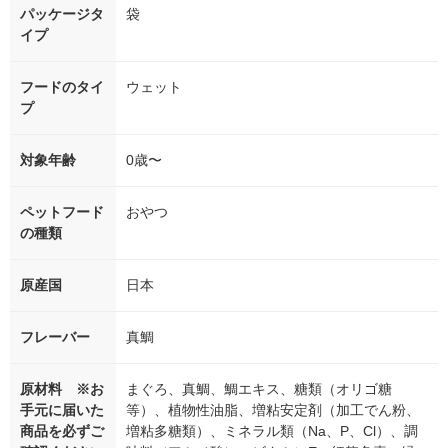
パッケージタ
袋
イプ
フードのタイ
ウェット
プ
対象年齢
0歳〜
ペットフード
おやつ
の種類
原産国
日本
フレーバー
真鯛
原材料 ※お
まぐろ、真鯛、鯛エキス、糖類（オリゴ糖
手元に届いた
等）、植物性油脂、増粘安定剤（加工でん粉、
商品を必ずご
増粘多糖類）、ミネラル類（Na、P、Cl）、調