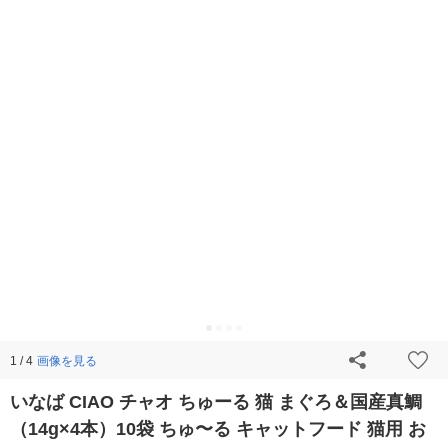
画像を見る
1 / 4
いなば CIAO チャオ ちゅーる 猫 まぐろ＆国産真鯛
（14g×4本）10袋 ちゅ〜る キャットフード 猫用 お