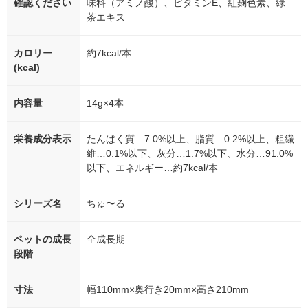
確認ください
味料（アミノ酸）、ビタミンE、紅麹色素、緑
茶エキス
カロリー
約7kcal/本
(kcal)
内容量
14g×4本
栄養成分表示
たんぱく質…7.0%以上、脂質…0.2%以上、粗繊
維…0.1%以下、灰分…1.7%以下、水分…91.0%
以下、エネルギー…約7kcal/本
シリーズ名
ちゅ〜る
ペットの成長
全成長期
段階
寸法
幅110mm×奥行き20mm×高さ210mm