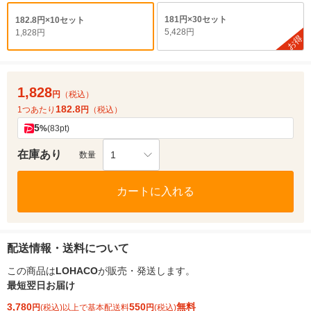
181円×30セット
182.8円×10セット
5,428円
1,828円
お得
1,828
円
（税込）
182.8
1つあたり
円
（税込）
5
%
(83pt)
在庫あり
1
数量
カートに入れる
配送情報・送料について
この商品は
LOHACO
が販売・発送します。
最短翌日お届け
3,780
550
無料
円
(税込)以上で基本配送料
円
(税込)