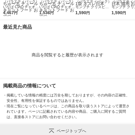
（バラエティパック）
（バラエティパック）
（バラエティパック）
（バラエティ
いなば CIAO チャオ
いなば CIAO チャオ
モンプチ クリスピー
モンプチ クリ
ちゅーる 猫 まぐろバ
4,467
ちゅーる 猫 まぐろバ
1,536
キッス 総合栄養食 4
1,590
キッス 4種の
1,590
円
円
円
円
ラエティ 国産（14g×
ラエティ 国産（14g×
種シーフード 288g
お魚 312g（6
40本）3袋 ちゅ〜る
40本）1袋 ちゅ〜る
（6g×48袋）1袋 ネス
袋）1袋 大容
最近見た商品
チュール キャットフ
チュール キャットフ
レ日本
レ日本 猫用 
ード おやつ
ード おやつ
商品を閲覧すると履歴が表示されます
掲載商品の情報について
・
掲載している情報の精度には万全を期しておりますが、その内容の正確性、
安全性、有用性を保証するものではありません。
・
現在ご覧になっているページは、この商品を取り扱うストアによって運営さ
れています。ページに記載されている内容や商品、ご購入に関するご質問
は、直接各ストアにお問い合わせください。
ページトップへ