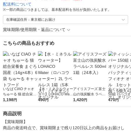
配送料について
※
一部の商品につきましては、基本配送料を当社が負担いたします。
在庫確認住所：東京都にお届け
賞味期限/使用期限・返品について
こちらの商品もおすすめ
いなば CIAO チャオ
【水・ミネラルウォー
アイリスフーズ 富士
ティッシュペー
ちゅーる 猫 総合栄養
ター】LOHACO Wate
山の強炭酸水 ラベル
50組 ロハコ
食 まぐろ 国産（14g×
1,198
r（ロハコウォータ
490
レス 500ml 1箱（24
1,420
ルソフトパッ
470
円
円
円
円
4本）6袋 ちゅ〜る キ
ー）2L ラベルレス 1
本入）
シュ フィオナ
ャットフード
箱（5本入）（イチオ
ナル 1セット
商品説明
シ） オリジナル
個：5個入×2
オリジナル
【賞味期限】

商品の発送時点で、賞味期限まで残り120日以上の商品をお届けし