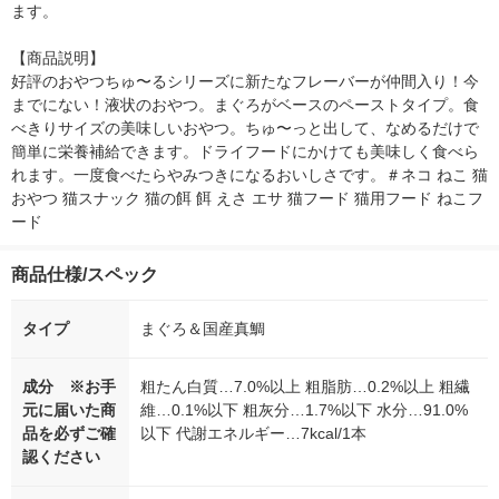
ます。

【商品説明】

好評のおやつちゅ〜るシリーズに新たなフレーバーが仲間入り！今
までにない！液状のおやつ。まぐろがベースのペーストタイプ。食
べきりサイズの美味しいおやつ。ちゅ〜っと出して、なめるだけで
簡単に栄養補給できます。ドライフードにかけても美味しく食べら
れます。一度食べたらやみつきになるおいしさです。＃ネコ ねこ 猫
おやつ 猫スナック 猫の餌 餌 えさ エサ 猫フード 猫用フード ねこフ
ード
商品仕様/スペック
タイプ
まぐろ＆国産真鯛
成分 ※お手
粗たん白質…7.0%以上 粗脂肪…0.2%以上 粗繊
元に届いた商
維…0.1%以下 粗灰分…1.7%以下 水分…91.0%
品を必ずご確
以下 代謝エネルギー…7kcal/1本
認ください