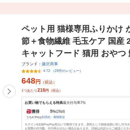
ペット用 猫様専用ふりかけ 
節＋食物繊維 毛玉ケア 国産 2
キャットフード 猫用 おやつ
藤沢商事
ブランド：
4.72 （29件のレビュー）
648
円
（税込）
216
1つあたり
円
（税込）
お買い物でもらえる特典
最大付与率7%
5
獲得
%
(28pt)
うち4.5%は
利用先・期間限定
ログイン&全額PayPay支払いで獲得できます。原則として税抜金額に対し付与
も実際の付与数、付与率が少ない場合があります。詳細は内訳からご確認くださ