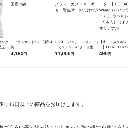
りかけ
トフカスサンドK 7L 国産 4
HAKU（ハク） メラノフォ
【水・ミネラルウ
毛玉ケ
袋
ーカスＩＶ 45ｇ 資生
ー】LOHACO Wa
ャットフ
堂 おまけ付き
コウォーター）2L
4,180
11,000
490
円
円
円
ス 1箱（5本入）
シ） オリジナル
り45日以上の商品をお届けします。

毛づくろい等で飲み込んでしまった毛の排泄を助けるた