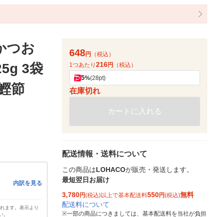
かつお
648
円
（税込）
216
5g 3袋
1つあたり
円
（税込）
5
%
(28pt)
 鰹節
在庫切れ
カートに入れる
配送情報・送料について
この商品は
LOHACO
が販売・発送します。
最短翌日お届け
内訳を見る
3,780
550
無料
円
(税込)以上で基本配送料
円
(税込)
配送料について
されます。表示より
※
一部の商品につきましては、基本配送料を当社が負担
い。