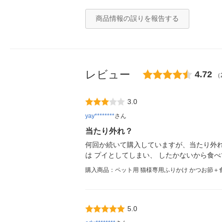
商品情報の誤りを報告する
レビュー
4.72
（
3.0
yay********
さん
当たり外れ？
何回か続いて購入していますが、当たり外れ
は プイとしてしまい、 したかないから食
購入商品：ペット用 猫様専用ふりかけ かつお節＋食物繊
5.0