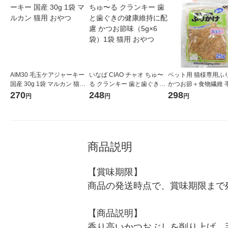
AIM30 毛玉ケアジャーキー
いなば CIAO チャオ ちゅ〜
ペット用 猫様専用ふ
国産 30g 1袋 マルカン 猫用
る クランキー 歯と歯ぐきの
かつお節＋食物繊維 
おやつ
健康維持に配慮 かつお節味
ア 国産 25g 1袋 キ
270
248
298
円
円
円
（5g×6袋）1袋 猫用 おやつ
ード 猫用 おやつ 鰹節
商品説明
【賞味期限】

商品の発送時点で、賞味期限まで残
【商品説明】

香り高いかつおぶしを削り上げ、