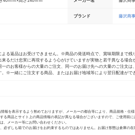
き40ｍｍ×高さ140ｍｍ
メーカー名
藤沢商
ブランド
藤沢商
による返品はお受けできません。※商品の発送時点で、賞味期限まで残り
出来るだけ忠実に再現するよう心がけていますが実物と若干異なる場合
同一のお客様からの大量のご注文、同一のお届け先への大量のご注文は
す。※一緒にご注文する商品、またはお届け地域等により翌日配達がで
商品情報を表示するよう努めておりますが、メーカーの都合等により、商品規格・仕
する商品とサイト上の商品情報の表記が異なる場合がございますので、ご使用前に
は、メーカー等にお問い合わせください。
、必ずしも箱でのお届けをお約束するものではありません。お届け形態は倉庫の在