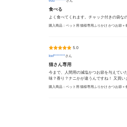
edu********
さん
食べる
よく食べてくれます。チャック付きの袋な
購入商品：ペット用 猫様専用ふりかけ かつお節＋食物繊
5.0
kwf********
さん
猫さん専用
今まで、人間用の減塩かつお節を与えてい
味？香り？ナニかが違うんですね！ 又買い
購入商品：ペット用 猫様専用ふりかけ かつお節＋食物繊