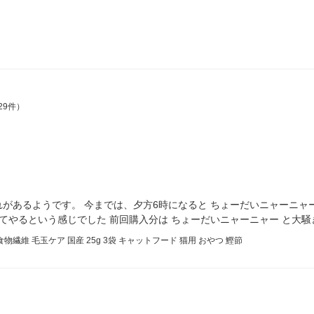
29件）
があるようです。 今までは、夕方6時になると ちょーだいニャーニャー
べてやるという感じでした 前回購入分は ちょーだいニャーニャー と大
維 毛玉ケア 国産 25g 3袋 キャットフード 猫用 おやつ 鰹節