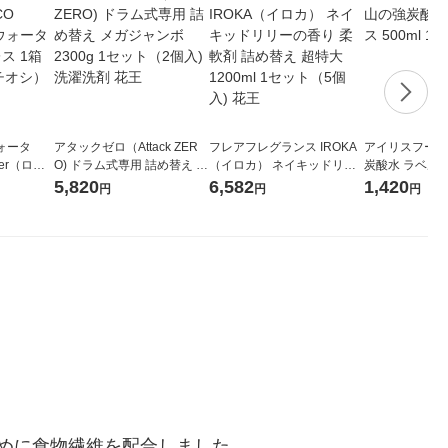
ォータ
アタックゼロ（Attack ZER
フレアフレグランス IROKA
アイリスフーズ
ter（ロハ
O) ドラム式専用 詰め替え メ
（イロカ） ネイキッドリリ
炭酸水 ラベルレス
 ラベルレ
ガジャンボ 2300g 1セット
ーの香り 柔軟剤 詰め替え 超
箱（24本入）
5,820
6,582
1,420
円
円
円
（イチオ
（2個入) 洗濯洗剤 花王
特大 1200ml 1セット（5個
入) 花王
めに食物繊維を配合しました。