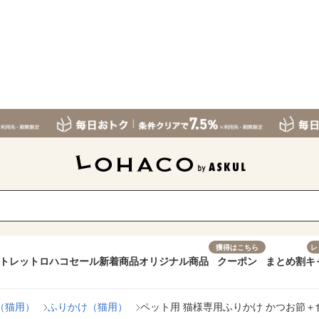
獲得はこちら
レ
トレット
ロハコセール
新着商品
オリジナル商品
クーポン
まとめ割
キ
（猫用）
ふりかけ（猫用）
ペット用 猫様専用ふりかけ かつお節＋食物