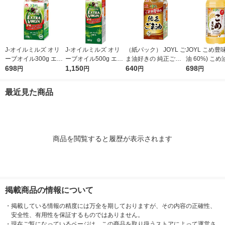
J-オイルミルズ オリ
J-オイルミルズ オリ
（紙パック） JOYL ご
JOYL こめ豊味
ーブオイル300g エキ
ーブオイル500g エキ
ま油好きの 純正ごま
油 60%) こめ油 ブレ
ストラバージン スペ
698
ストラバージン スペ
1,150
油 300g 1本 味の素 J-
640
ンド 味の素 J
698
円
円
円
円
イン産オリーブ100%
イン産オリーブ100%
オイルミルズ
ミルズ 900g 
1本（紙パック） JOY
1本（紙パック） JOY
本
最近見た商品
L
L
商品を閲覧すると履歴が表示されます
掲載商品の情報について
・
掲載している情報の精度には万全を期しておりますが、その内容の正確性、
安全性、有用性を保証するものではありません。
・
現在ご覧になっているページは、この商品を取り扱うストアによって運営さ