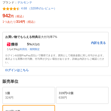
ブランド：
デルモンテ
4.68 （320件のレビュー）
942
円
（税込）
314
1つあたり
円
（税込）
お買い物でもらえる特典
最大付与率7%
内訳を見る
5
獲得
%
(42pt)
うち4.5%は
利用先・期間限定
ログイン&全額PayPay支払いで獲得できます。原則として税抜金額に対し付与されます。
表示よりも実際の付与数、付与率が少ない場合があります。詳細は内訳からご確認くださ
い。
ログインはこちら
販売単位
1個
319円×2個
324円
638円