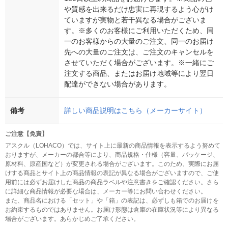
や質感を出来るだけ忠実に再現するよう心がけ
ていますが実物と若干異なる場合がございま
す。※多くのお客様にご利用いただくため、同
一のお客様からの大量のご注文、同一のお届け
先への大量のご注文は、ご注文のキャンセルを
させていただく場合がございます。※一緒にご
注文する商品、またはお届け地域等により翌日
配達ができない場合があります。
備考
詳しい商品説明はこちら（メーカーサイト）
ご注意【免責】
アスクル（LOHACO）では、サイト上に最新の商品情報を表示するよう努めて
おりますが、メーカーの都合等により、商品規格・仕様（容量、パッケージ、
原材料、原産国など）が変更される場合がございます。このため、実際にお届
けする商品とサイト上の商品情報の表記が異なる場合がございますので、ご使
用前には必ずお届けした商品の商品ラベルや注意書きをご確認ください。さら
に詳細な商品情報が必要な場合は、メーカー等にお問い合わせください。
また、商品名における「セット」や「箱」の表記は、必ずしも箱でのお届けを
お約束するものではありません。お届け形態は倉庫の在庫状況等により異なる
場合がございます。あらかじめご了承ください。