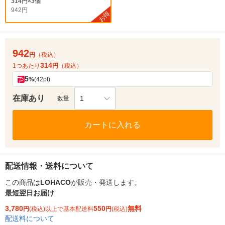
314円×3個
942円
お得
942
円
（税込）
314
1つあたり
円
（税込）
5
%
(42pt)
在庫あり
1
数量
カートに入れる
配送情報・送料について
この商品は
LOHACO
が販売・発送します。
最短翌日お届け
3,780
550
無料
円
(税込)以上で基本配送料
円
(税込)
配送料について