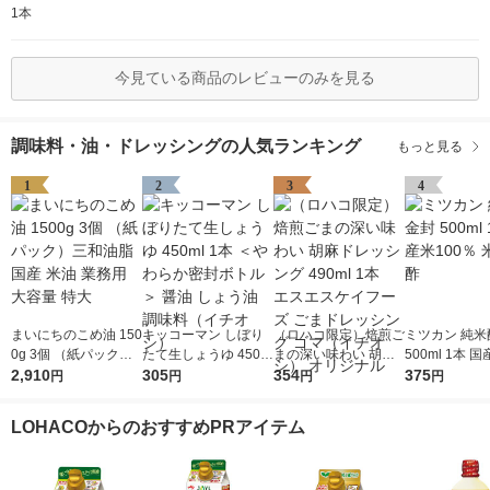
1本
今見ている商品のレビューのみを見る
調味料・油・ドレッシングの人気ランキング
もっと見る
1
2
3
4
まいにちのこめ油 150
キッコーマン しぼり
（ロハコ限定）焙煎ご
ミツカン 純米
0g 3個 （紙パック）
たて生しょうゆ 450m
まの深い味わい 胡麻
500ml 1本 国
三和油脂 国産 米油 業
2,910
l 1本 ＜やわらか密封
305
ドレッシング 490ml 1
354
0％ 米酢 食酢
375
円
円
円
円
務用 大容量 特大
ボトル＞ 醤油 しょう
本 エスエスケイフー
油 調味料（イチオ
ズ ごまドレッシング
LOHACOからのおすすめPRアイテム
シ）
ゴマ（イチオシ） オ
リジナル