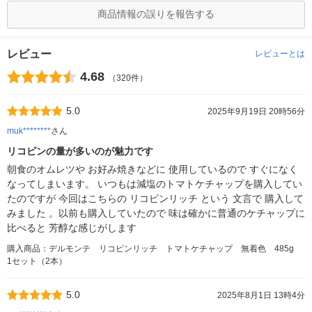
商品情報の誤りを報告する
レビュー
レビューとは
4.68
（320件）
5.0
2025年9月19日 20時56分
muk********
さん
リコピンの量が多いのが魅力です
朝食のオムレツや お好み焼きなどに 使用しているので すぐになく
なってしまいます。 いつもは減塩のトマトケチャップを購入してい
たのですが 今回はこちらの リコピンリッチ という 文言で 購入して
みました 。以前も購入していたので 味は確かに普通のケチャップに
比べると 芳醇な感じがします
購入商品：デルモンテ リコピンリッチ トマトケチャップ 無着色 485g
1セット（2本）
5.0
2025年8月1日 13時4分