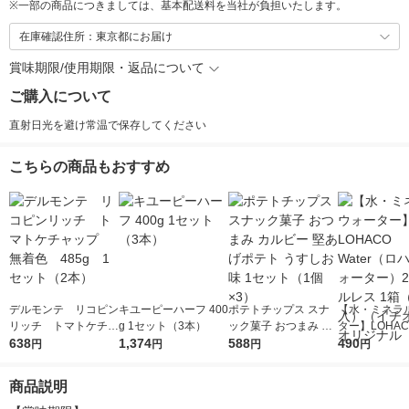
※
一部の商品につきましては、基本配送料を当社が負担いたします。
在庫確認住所：東京都にお届け
賞味期限/使用期限・返品について
ご購入について
直射日光を避け常温で保存してください
こちらの商品もおすすめ
デルモンテ リコピン
キユーピーハーフ 400
ポテトチップス スナ
【水・ミネラ
リッチ トマトケチャ
g 1セット（3本）
ック菓子 おつまみ カ
ター】LOHACO
ップ 無着色 485g
638
1,374
ルビー 堅あげポテト
588
r（ロハコウォ
490
円
円
円
円
1セット（2本）
うすしお味 1セット
ー）2L ラベル
（1個×3）
箱（5本入）
商品説明
シ） オリジナ