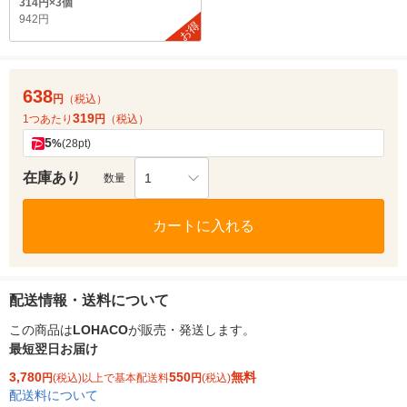
314円×3個
942円
お得
638
円
（税込）
319
1つあたり
円
（税込）
5
%
(28pt)
在庫あり
1
数量
カートに入れる
配送情報・送料について
この商品は
LOHACO
が販売・発送します。
最短翌日お届け
3,780
550
無料
円
(税込)以上で基本配送料
円
(税込)
配送料について