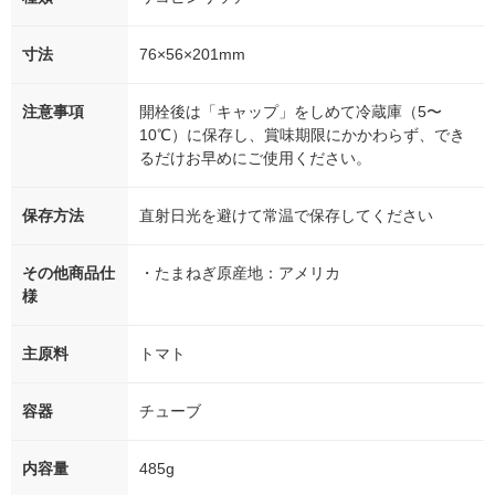
寸法
76×56×201mm
注意事項
開栓後は「キャップ」をしめて冷蔵庫（5〜
10℃）に保存し、賞味期限にかかわらず、でき
るだけお早めにご使用ください。
保存方法
直射日光を避けて常温で保存してください
その他商品仕
・たまねぎ原産地：アメリカ
様
主原料
トマト
容器
チューブ
内容量
485g