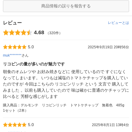
商品情報の誤りを報告する
レビュー
レビューとは
4.68
（320件）
5.0
2025年9月19日 20時56分
muk********
さん
リコピンの量が多いのが魅力です
朝食のオムレツや お好み焼きなどに 使用しているので すぐになく
なってしまいます。 いつもは減塩のトマトケチャップを購入してい
たのですが 今回はこちらの リコピンリッチ という 文言で 購入して
みました 。以前も購入していたので 味は確かに普通のケチャップに
比べると 芳醇な感じがします
購入商品：デルモンテ リコピンリッチ トマトケチャップ 無着色 485g
1セット（2本）
5.0
2025年8月1日 13時4分