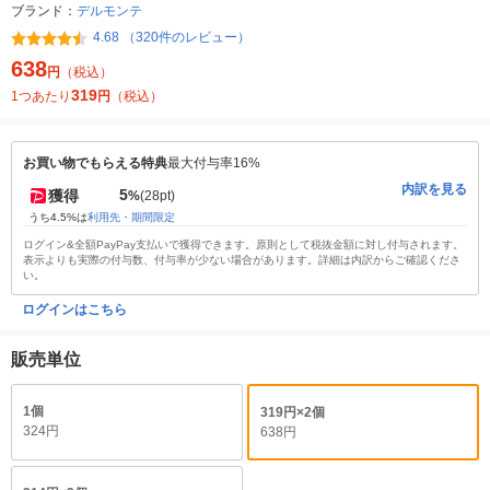
ブランド：
デルモンテ
4.68 （320件のレビュー）
638
円
（税込）
319
1つあたり
円
（税込）
お買い物でもらえる特典
最大付与率16%
内訳を見る
5
獲得
%
(28pt)
うち4.5%は
利用先・期間限定
ログイン&全額PayPay支払いで獲得できます。原則として税抜金額に対し付与されます。
表示よりも実際の付与数、付与率が少ない場合があります。詳細は内訳からご確認くださ
い。
ログインはこちら
販売単位
1個
319円×2個
324円
638円