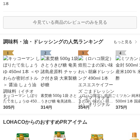
1本
今見ている商品のレビューのみを見る
調味料・油・ドレッシングの人気ランキング
もっと見る
1
2
3
4
キッコーマン しぼり
素焚糖 500g 1袋 さと
（ロハコ限定）焙煎ご
ミツカン 純米
たて生しょうゆ 450m
うきび糖 奄美諸島産
まの深い味わい 胡麻
500ml 1本 国
l 1本 ＜やわらか密封
305
原料 チャック付き袋
314
ドレッシング 490ml 1
354
0％ 米酢 食酢
375
円
円
円
円
ボトル＞ 醤油 しょう
大東製糖 砂糖
本 エスエスケイフー
油 調味料（イチオ
ズ ごまドレッシング
LOHACOからのおすすめPRアイテム
シ）
ゴマ（イチオシ） オ
リジナル