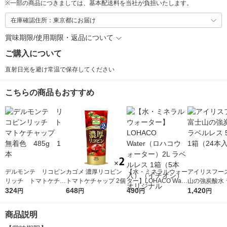
※
一部の商品につきましては、基本配送料を当社が負担いたします。
在庫確認住所：東京都にお届け
賞味期限/使用期限・返品について
ご購入について
直射日光を避け常温で保存してください
こちらの商品もおすすめ
デルモンテ リコピン
カゴメ 濃厚リコピン
【水・ミネラルウォー
アイリスフーズ
リッチ トマトケチャ
トマトケチャップ 2個
ター】LOHACO Wate
山の強炭酸水 
ップ 無着色 485g
324
648
r（ロハコウォータ
490
レス 500ml 1
1,420
円
円
円
円
1本
ー）2L ラベルレス 1
本入）
箱（5本入）（イチオ
商品説明
シ） オリジナル