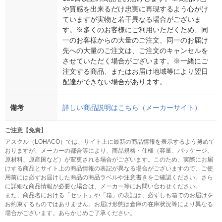
や質感を出来るだけ忠実に再現するよう心がけ
ていますが実物と若干異なる場合がございま
す。※多くのお客様にご利用いただくため、同
一のお客様からの大量のご注文、同一のお届け
先への大量のご注文は、ご注文のキャンセルを
させていただく場合がございます。※一緒にご
注文する商品、またはお届け地域等により翌日
配達ができない場合があります。
備考
詳しい商品説明はこちら（メーカーサイト）
ご注意【免責】
アスクル（LOHACO）では、サイト上に最新の商品情報を表示するよう努めて
おりますが、メーカーの都合等により、商品規格・仕様（容量、パッケージ、
原材料、原産国など）が変更される場合がございます。このため、実際にお届
けする商品とサイト上の商品情報の表記が異なる場合がございますので、ご使
用前には必ずお届けした商品の商品ラベルや注意書きをご確認ください。さら
に詳細な商品情報が必要な場合は、メーカー等にお問い合わせください。
また、商品名における「セット」や「箱」の表記は、必ずしも箱でのお届けを
お約束するものではありません。お届け形態は倉庫の在庫状況等により異なる
場合がございます。あらかじめご了承ください。