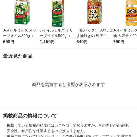
J-オイルミルズ オリ
J-オイルミルズ オリ
（紙パック） JOYL ご
J-オイルミル
ーブオイル300g エキ
ーブオイル500g エキ
ま油好きの 純正ごま
油 大容量・90
ストラバージン スペ
698
ストラバージン スペ
1,150
油 300g 1本 味の素 J-
640
ト 1本 JOYL
790
円
円
円
円
イン産オリーブ100%
イン産オリーブ100%
オイルミルズ
1本（紙パック） JOY
1本（紙パック） JOY
最近見た商品
L
L
商品を閲覧すると履歴が表示されます
掲載商品の情報について
・
掲載している情報の精度には万全を期しておりますが、その内容の正確性、
安全性、有用性を保証するものではありません。
・
現在ご覧になっているページは、この商品を取り扱うストアによって運営さ